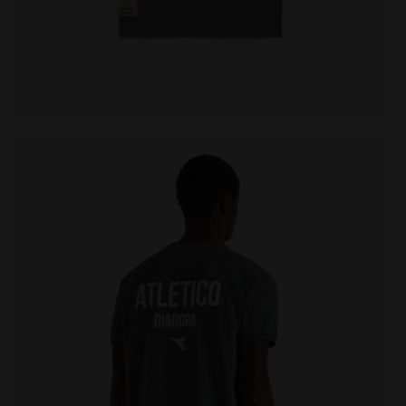
es T-SHIRT SS LEGACY ROCHE DE CHATEAU - Diadora
T-shirt Legacy - Made in Italy - Pour tous les genres