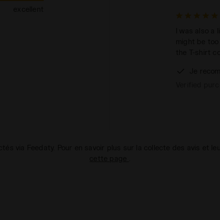
excellent
I was also a 
might be too 
the T-shirt c
Je recom
Verified pur
ectés via Feedaty. Pour en savoir plus sur la collecte des avis et le
cette page
.