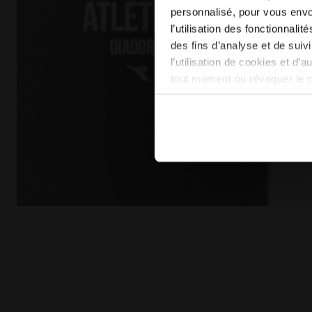
personnalisé, pour vous envo
l’utilisation des fonctionnali
des fins d’analyse et de sui
l’utilisation de cookies et d’
tout moment ou révoquer le 
site). En cliquant sur Refuse
conséquent, en l’absence de 
en matière de cookies en cli
T-shirt Legacy - Made in Italy - Pour tous les genr