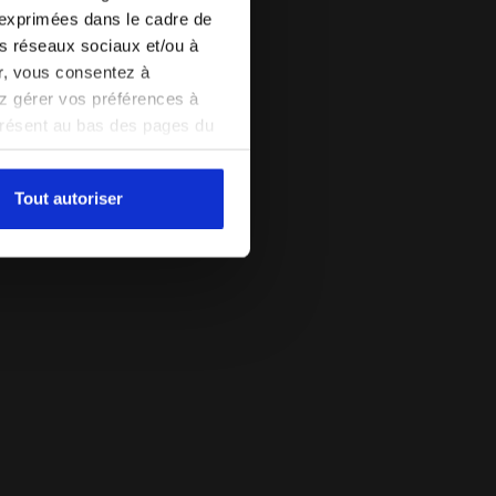
 exprimées dans le cadre de
les réseaux sociaux et/ou à
er, vous consentez à
vez gérer vos préférences à
présent au bas des pages du
amètres par défaut et, par
pouvez consulter la politique
Tout autoriser