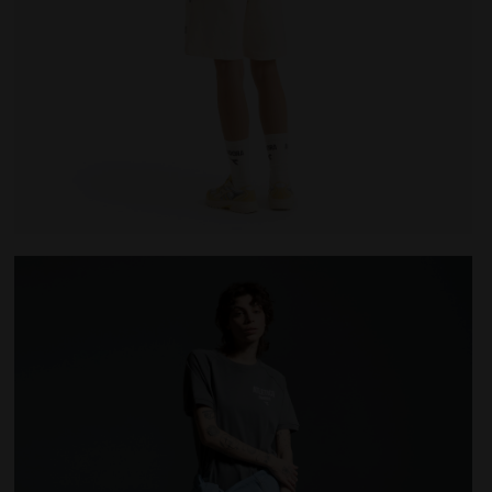
es T-SHIRT SS LEGACY ROCHE DE CHATEAU - Diadora
T-shirt Legacy - Made in Italy - Pour tous les genres