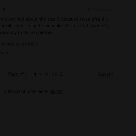
21/03/2026
5
little worried about the size S because I was afraid it
small, since I'm quite muscular. But everything is OK,
overs my body completely :)
mande ce produit
chaser
Page n°
de
2
Suivant
ur publication ultérieure,
visitez