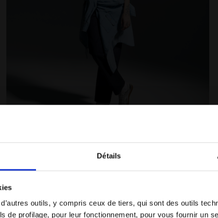
es T-SHIRT SS LEGACY ROCHE DE CHATEAU - Diadora
T-shirt Legacy - Made in Italy - Pour tous les genres
Détails
Vous êtes dans le bon pays ?
kies
Sélectionner le pays dans lequel vous souhaitez
 d’autres outils, y compris ceux de tiers, qui sont des outils tec
effectuer la livraison
s de profilage, pour leur fonctionnement, pour vous fournir un s