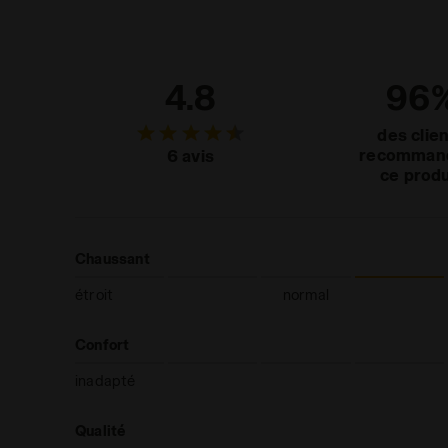
4.8
96
des clie
recomman
6 avis
ce produ
Chaussant
étroit
normal
Confort
inadapté
Qualité