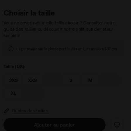
Choisir la taille
Vous ne savez pas quelle taille choisir ? Consulter notre
guide des tailles ou découvrir notre politique de retour
simplifié.
 T-SHIRT SS LEGACY ROCHE DE CHATEAU - Diadora
La personne sur la photo portée fait un L et mesure 187 cm.
Taille (US):
3XS
XXS
XS
S
M
L
XL
XXL
Guides des tailles
Ajouter au panier