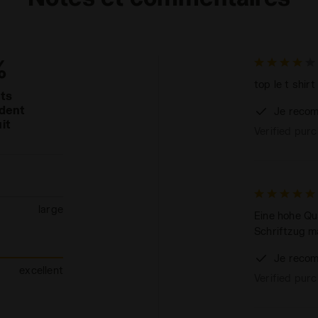
%
top le t shir
nts
dent
Je recom
it
Verified pur
large
Eine hohe Qu
Schriftzug ma
Je recom
excellent
Verified pur