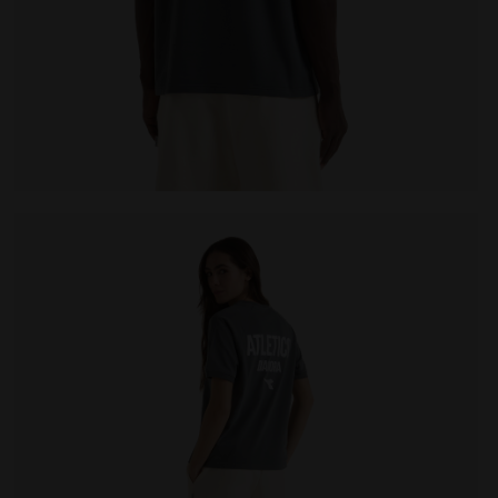
es T-SHIRT SS LEGACY ROCHE DE CHATEAU - Diadora
T-shirt Legacy - Made in Italy - Pour tous les genres