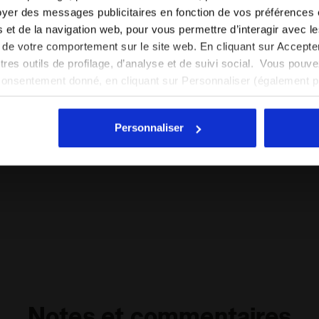
yer des messages publicitaires en fonction de vos préférences
FR/CA
EN/US
tés et de la navigation web, pour vous permettre d’interagir avec 
vi de votre comportement sur le site web. En cliquant sur Accept
Voir tous les pays
autres outils de profilage, d’analyse et de suivi social. Vous pou
consentement donné, en cliquant sur Personnaliser (également 
r tout, vous pouvez continuer à naviguer sur le site avec les par
cookies et d’autres outils de suivi autres que techniques. Vous 
Personnaliser
quant
ici
.
es T-SHIRT SS LEGACY ROCHE DE CHATEAU - Diadora
Notes et commentaires