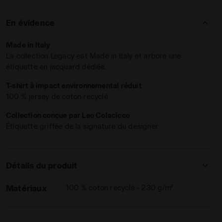
En évidence
Made in Italy
La collection Legacy est Made in Italy et arbore une
étiquette en jacquard dédiée.
T-shirt à impact environnemental réduit
100 % jersey de coton recyclé
 T-SHIRT SS LEGACY ROCHE DE CHATEAU - Diadora
Collection conçue par Leo Colacicco
Étiquette griffée de la signature du designer
Détails du produit
Matériaux
100 % coton recyclé - 230 g/m²