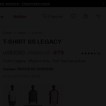
lus encore - Inscrivez-vous
re
Soldes
Chercher
Outlet
Genre
Homme
T-SHIRT SS LEGACY
-27%
US$37,80
US$52,00
4,8 / 5 Note d
(6)
T-shirt Legacy - Made in Italy - Pour tous les genres
Couleur:
ROCHE DE CHATEAU
Article:
502.181667_75068