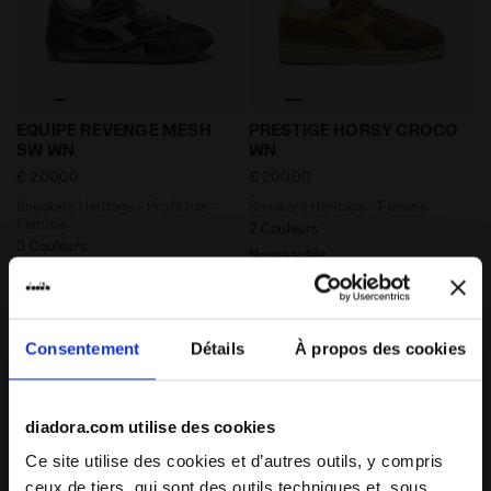
Sneakers Heritage - Profil bas - Femme EQUIPE REV
Sneakers Heritage - Fem
EQUIPE REVENGE MESH
PRESTIGE HORSY CROCO
SW WN
WN
€ 200,00
€ 200,00
Sneakers Heritage - Profil bas -
Sneakers Heritage - Femme
Femme
2 Couleurs
3 Couleurs
Nouveautés
Nouveautés
Consentement
Détails
À propos des cookies
diadora.com utilise des cookies
Ce site utilise des cookies et d’autres outils, y compris
ceux de tiers, qui sont des outils techniques et, sous