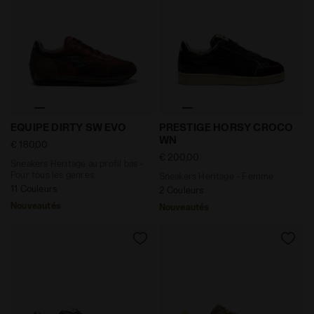
Sneakers Heritage au profil bas - Pour tous les gen
Sneakers Heritage - Femm
EQUIPE DIRTY SW EVO
PRESTIGE HORSY CROCO
WN
€ 180,00
€ 200,00
Sneakers Heritage au profil bas -
Pour tous les genres
Sneakers Heritage - Femme
11 Couleurs
2 Couleurs
Nouveautés
Nouveautés