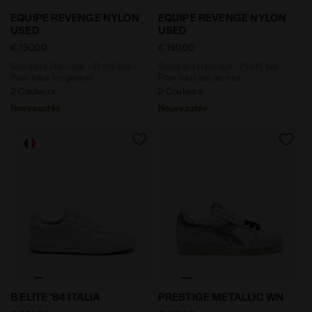
matière de cookies en cliquant
ici
.
Sneakers Heritage - Profil bas - Pour tous les genr
Sneakers Heritage - Profil
EQUIPE REVENGE NYLON
EQUIPE REVENGE NYLON
USED
USED
€ 190,00
€ 190,00
Sneakers Heritage - Profil bas -
Sneakers Heritage - Profil bas -
Pour tous les genres
Pour tous les genres
2 Couleurs
2 Couleurs
Nouveautés
Nouveautés
Sneakers Heritage en cuir - Pour tous les genres B.EL
Chaussures Heritage - Cui
B.ELITE '84 ITALIA
PRESTIGE METALLIC WN