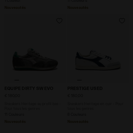
1 Couleur
11 Couleurs
Nouveautés
Nouveautés
Sneakers Heritage au profil bas - Pour tous les gen
Sneakers Heritage en cuir 
EQUIPE DIRTY SW EVO
PRESTIGE USED
€ 180,00
€ 180,00
Sneakers Heritage au profil bas -
Sneakers Heritage en cuir - Pour
Pour tous les genres
tous les genres
11 Couleurs
8 Couleurs
Nouveautés
Nouveautés