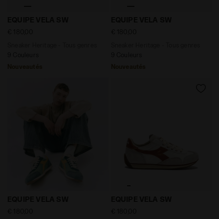
Sneaker Heritage - Tous genres EQUIPE VELA SW SAU
Sneaker Heritage - Tous ge
EQUIPE VELA SW
EQUIPE VELA SW
€ 180,00
€ 180,00
Sneaker Heritage - Tous genres
Sneaker Heritage - Tous genres
9 Couleurs
9 Couleurs
Nouveautés
Nouveautés
Sneaker Heritage - Tous genres EQUIPE VELA SW TREFLE
Sneaker Heritage - Tous g
EQUIPE VELA SW
EQUIPE VELA SW
€ 180,00
€ 180,00