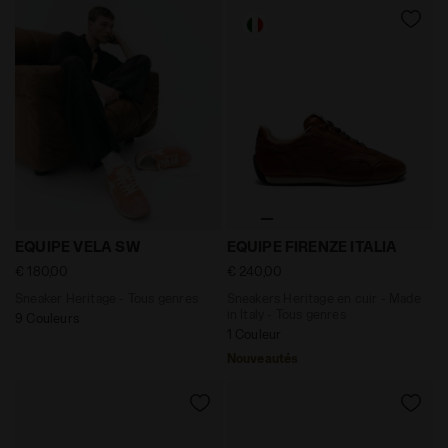
Sneaker Heritage - Tous genres EQUIPE VELA SW AMBR
Sneakers Heritage en cuir -
EQUIPE VELA SW
EQUIPE FIRENZE ITALIA
€ 180,00
€ 240,00
Sneaker Heritage - Tous genres
Sneakers Heritage en cuir - Made
in Italy - Tous genres
9 Couleurs
1 Couleur
Nouveautés