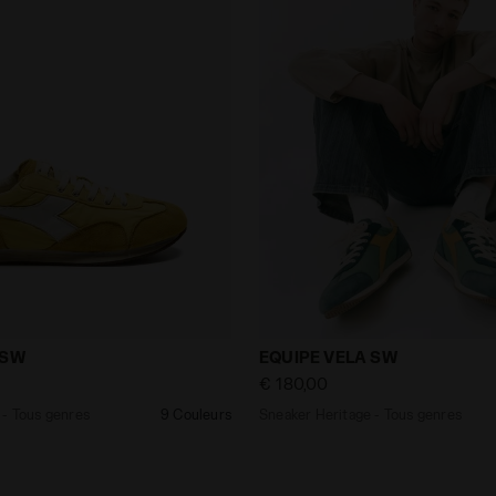
itage - Tous genres EQUIPE VELA SW SAUTERNE/BLANC - 
Sneaker Heritage - Tous g
 SW
EQUIPE VELA SW
€ 180,00
 - Tous genres
9 Couleurs
Sneaker Heritage - Tous genres