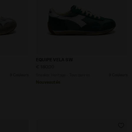
Diadora
genres EQUIPE VELA SW GRIGIO ROCCIA/BIANCO - Diadora
Sneaker Heritage - Tous genres EQUIPE 
EQUIPE VELA SW
€ 180,00
9 Couleurs
Sneaker Heritage - Tous genres
9 Couleurs
Nouveautés