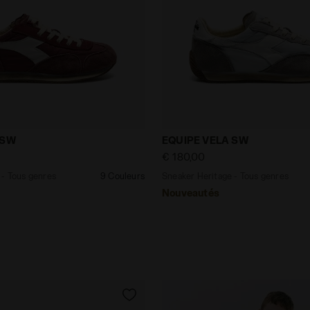
itage - Tous genres EQUIPE VELA SW ANDORRA/BLANC - 
Sneaker Heritage - Tous 
 SW
EQUIPE VELA SW
€ 180,00
 - Tous genres
9 Couleurs
Sneaker Heritage - Tous genres
Nouveautés