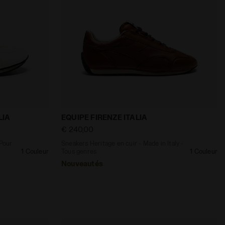
Y SW EVO BOSPHORE - Diadora
 in Italy - Pour tous les genres EQUIPE REVENGE ETOILE 
Sneakers Heritage en cuir - Made in Ita
LIA
EQUIPE FIRENZE ITALIA
€ 240,00
 Pour
Sneakers Heritage en cuir - Made in Italy -
1 Couleur
Tous genres
1 Couleur
Nouveautés