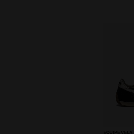
Sneaker Heri
EQUIPE VELA