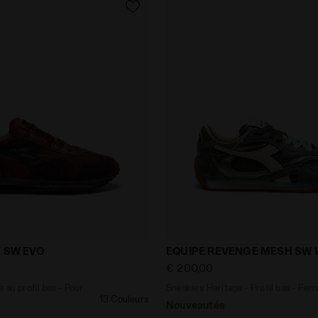
itage au profil bas - Pour tous les genres EQUIPE DIR
Sneakers Heritage - Prof
Y SW EVO
EQUIPE REVENGE MESH SW
€ 200,00
 au profil bas - Pour
Sneakers Heritage - Profil bas - Fe
13 Couleurs
Nouveautés