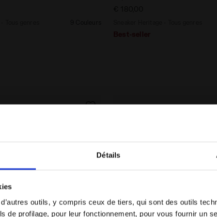
€ 180,00
 - Tous genres
9 Couleurs
Sneaker Heritage - Tous genres
Best-seller
Détails
Vous êtes dans le bon pays ?
kies
Sélectionner le pays dans lequel vous souhaitez
 d’autres outils, y compris ceux de tiers, qui sont des outils tec
effectuer la livraison
s de profilage, pour leur fonctionnement, pour vous fournir un s