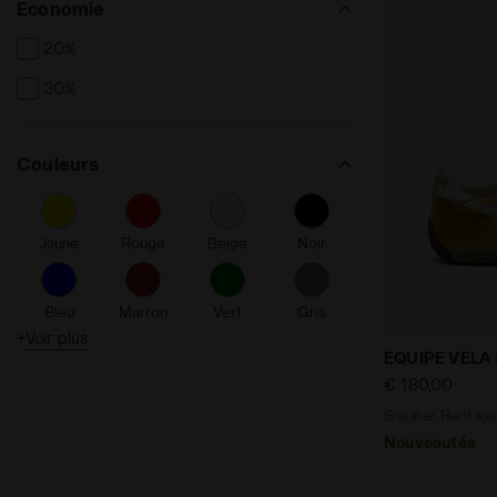
Économie
20%
30%
Couleurs
Jaune
Rouge
Beige
Noir
Bleu
Marron
Vert
Gris
+
Voir plus
Sneaker Her
EQUIPE VELA
Orange
Rose
Violet
Argent
€ 180,00
Sneaker Heritage
Nouveautés
Turquoise
Blanc
Gold