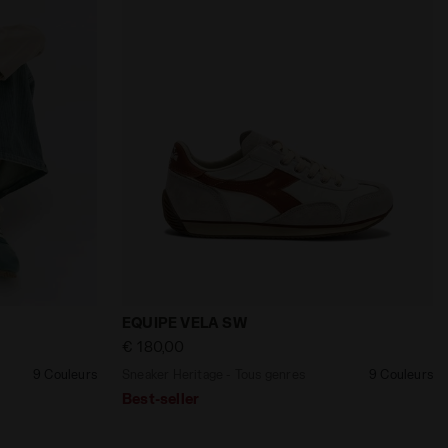
Diadora
enres EQUIPE VELA SW TREFLE' - Diadora
Sneaker Heritage - Tous genres EQUIPE 
EQUIPE VELA SW
€ 180,00
9 Couleurs
Sneaker Heritage - Tous genres
9 Couleurs
Best-seller