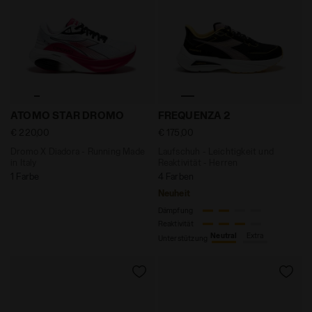
Dromo X Diadora - Running Made in Italy ATOMO STA
Laufschuh - Leichtigkeit un
ATOMO STAR DROMO
FREQUENZA 2
€ 220,00
€ 175,00
Dromo X Diadora - Running Made
Laufschuh - Leichtigkeit und
in Italy
Reaktivität - Herren
1 Farbe
4 Farben
Neuheit
Dämpfung
Reaktivität
Neutral
Extra
Unterstützung