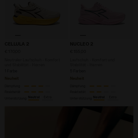
Neutraler Laufschuh - Komfort und Stabilität - Her
Laufschuh - Komfort und St
CELLULA 2
NUCLEO 2
€ 170,00
€ 155,00
Neutraler Laufschuh - Komfort
Laufschuh - Komfort und
und Stabilität - Herren
Stabilität - Herren
1 Farbe
5 Farben
Neuheit
Neuheit
Dämpfung
Dämpfung
Reaktivität
Reaktivität
Neutral
Extra
Neutral
Extra
Unterstützung
Unterstützung