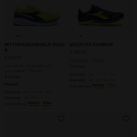
Laufschuh - Stabilität und Leichtigkeit - Herren M
Laufschuh - Unisex VELOCI
MYTHOS BLUSHIELD VOLO
VELOCITA CARBON
6
€ 280,00
€ 150,00
Laufschuh - Unisex
Laufschuh - Stabilität und
3 Farben
Leichtigkeit - Herren
Dämpfung
2 Farben
Reaktivität
Neuheit
Neutral
Extra
Unterstützung
Dämpfung
Reaktivität
Neutral
Extra
Unterstützung