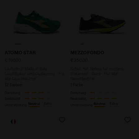
Laufschuh Made in Italy - Leichtigkeit und Cushioning
Schuh mit Spikes für mittl
ATOMO STAR
MEZZOFONDO
€ 190,00
€ 250,00
Laufschuh Made in Italy -
Schuh mit Spikes für mittlere
Leichtigkeit und Cushioning - Für
Distanzen - Gara - Für alle
alle Geschlechter
Geschlechter
12 Farben
1 Farbe
Dämpfung
Dämpfung
Reaktivität
Reaktivität
Neutral
Extra
Neutral
Extra
Unterstützung
Unterstützung