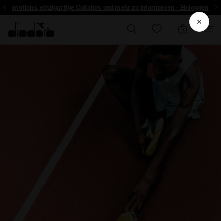
r Promotions, einzigartige Collabos und mehr zu informieren - Einloggen