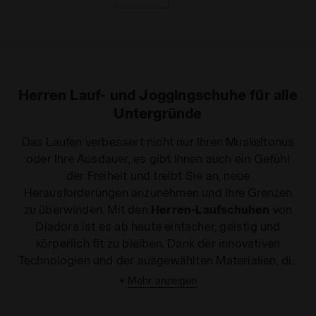
Herren Lauf- und Joggingschuhe für alle
Untergründe
Das Laufen verbessert nicht nur Ihren Muskeltonus
oder Ihre Ausdauer, es gibt Ihnen auch ein Gefühl
der Freiheit und treibt Sie an, neue
Herausforderungen anzunehmen und Ihre Grenzen
zu überwinden. Mit den
Herren-Laufschuhen
von
Diadora ist es ab heute einfacher, geistig und
körperlich fit zu bleiben. Dank der innovativen
Technologien und der ausgewählten Materialien, die
zu ihrer Herstellung verwendet werden, können Sie
+
Mehr anzeigen
mit unseren
Turnschuhen
täglich Ihre Leistung auf
der Straße testen. Die Schuhe unterstützen Ihre