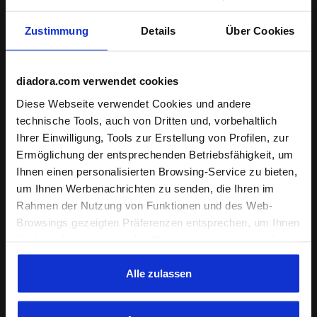
Zustimmung
Details
Über Cookies
diadora.com verwendet cookies
Diese Webseite verwendet Cookies und andere
technische Tools, auch von Dritten und, vorbehaltlich
Neutraler Laufschuh - Herren STRADA 4 SCHWARZ/SILB
Neutraler Laufschuh - Her
STRADA 4
STRADA 4
Ihrer Einwilligung, Tools zur Erstellung von Profilen, zur
€ 120,00
€ 120,00
Ermöglichung der entsprechenden Betriebsfähigkeit, um
Neutraler Laufschuh - Herren
Neutraler Laufschuh - Herren
Ihnen einen personalisierten Browsing-Service zu bieten,
3 Farben
3 Farben
um Ihnen Werbenachrichten zu senden, die Ihren im
Neuheit
Neuheit
Rahmen der Nutzung von Funktionen und des Web-
Browsings gezeigten Präferenzen entsprechen, um Ihnen
die Interaktion mit sozialen Netzwerken zu ermöglichen
und/oder um Ihr Verhalten auf der Webseite zu
analysieren und zu überwachen. Wenn Sie auf
Alle zulassen
"Annehmen" klicken, erteilen Sie die Einwilligung zur
Verwendung von Cookies und anderer zur