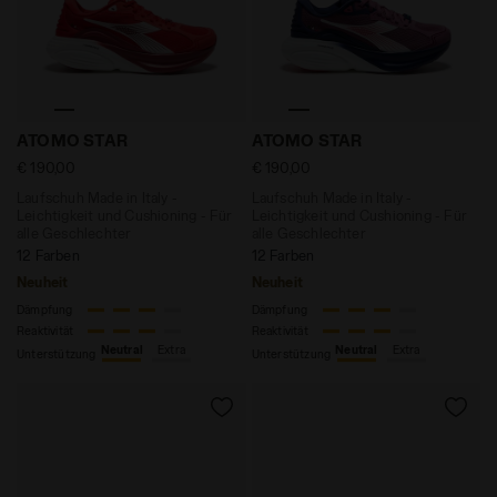
Laufschuh Made in Italy - Leichtigkeit und Cushioning 
Laufschuh Made in Italy - L
ATOMO STAR
ATOMO STAR
€ 190,00
€ 190,00
Laufschuh Made in Italy -
Laufschuh Made in Italy -
Leichtigkeit und Cushioning - Für
Leichtigkeit und Cushioning - Für
alle Geschlechter
alle Geschlechter
12 Farben
12 Farben
Neuheit
Neuheit
Dämpfung
Dämpfung
Reaktivität
Reaktivität
Neutral
Extra
Neutral
Extra
Unterstützung
Unterstützung