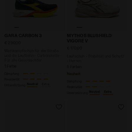
Wettkampfschuh für die Straße und die Laufbahn - Ca
Laufschuh - Stabilität un
GARA CARBON 3
MYTHOS BLUSHIELD
VIGORE V
€ 290,00
€ 170,00
Wettkampfschuh für die Straße
und die Laufbahn - Carbonplatte -
Laufschuh - Stabilität und Schutz
Für alle Geschlechter
- Herren
1 Farbe
5 Farben
Neuheit
Dämpfung
Reaktivität
Dämpfung
Neutral
Extra
Unterstützung
Reaktivität
Neutral
Extra
Unterstützung