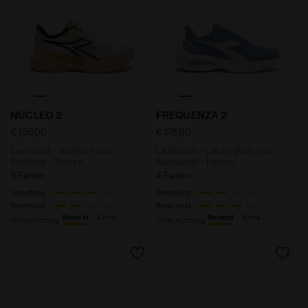
Laufschuh - Komfort und Stabilität - Herren NUCLEO
Laufschuh - Leichtigkeit un
NUCLEO 2
FREQUENZA 2
€ 155,00
€ 175,00
Laufschuh - Komfort und
Laufschuh - Leichtigkeit und
Stabilität - Herren
Reaktivität - Herren
5 Farben
4 Farben
Dämpfung
Dämpfung
Reaktivität
Reaktivität
Neutral
Extra
Neutral
Extra
Unterstützung
Unterstützung