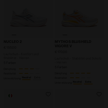
Laufschuh - Komfort und Stabilität - Herren NUCLEO
Laufschuh - Stabilität un
NUCLEO 2
MYTHOS BLUSHIELD
VIGORE V
€ 155,00
€ 170,00
Laufschuh - Komfort und
Stabilität - Herren
Laufschuh - Stabilität und Schutz
- Herren
5 Farben
5 Farben
Dämpfung
Dämpfung
Reaktivität
Neutral
Extra
Reaktivität
Unterstützung
Neutral
Extra
Unterstützung