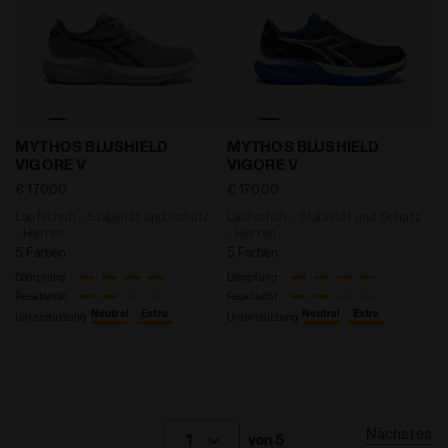
Laufschuh - Stabilität und Schutz - Herren MYTHOS 
Laufschuh - Stabilität un
MYTHOS BLUSHIELD
MYTHOS BLUSHIELD
VIGORE V
VIGORE V
€ 170,00
€ 170,00
Laufschuh - Stabilität und Schutz
Laufschuh - Stabilität und Schutz
- Herren
- Herren
5 Farben
5 Farben
Dämpfung
Dämpfung
Reaktivität
Reaktivität
Neutral
Extra
Neutral
Extra
Unterstützung
Unterstützung
Nächstes
1
von 5