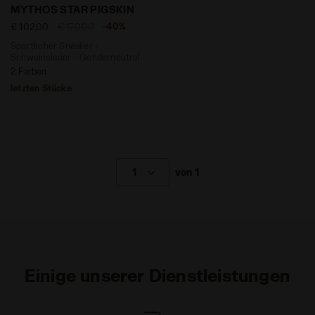
Sportlicher Sneaker - Schweinsleder - Genderneutra
MYTHOS STAR PIGSKIN
-40%
€ 102,00
€ 170,00
Sportlicher Sneaker -
Schweinsleder - Genderneutral
2 Farben
letzten Stücke
1
von 1
Einige unserer Dienstleistungen