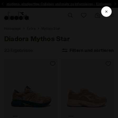
r Promotions, einzigartige Collabos und mehr zu informieren - Einloggen
Homepage
Extra
Mythos Star
Diadora Mythos Star
23 Ergebnisse
Filtern und sortieren