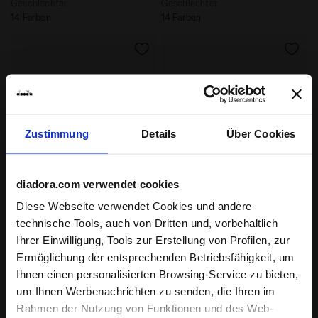
Geschlechter
Geschlechter
14 Farben
14 Farben
Zustimmung
Details
Über Cookies
diadora.com verwendet cookies
Sportlicher Sneaker - alle Geschlechter MYTHOS STAR
Sportlicher Sneaker - all
Diese Webseite verwendet Cookies und andere
MYTHOS STAR ICE CREAM
MYTHOS STAR
technische Tools, auch von Dritten und, vorbehaltlich
-20%
-40%
€ 136,00
€ 170,00
€ 102,00
€ 170,00
Ihrer Einwilligung, Tools zur Erstellung von Profilen, zur
Sportlicher Sneaker - alle
Sportlicher Sneaker - alle
Ermöglichung der entsprechenden Betriebsfähigkeit, um
Geschlechter
Geschlechter
1 Farbe
14 Farben
Ihnen einen personalisierten Browsing-Service zu bieten,
letzten Stücke
letzten Stücke
um Ihnen Werbenachrichten zu senden, die Ihren im
Rahmen der Nutzung von Funktionen und des Web-