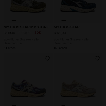
Sportlicher Sneaker - alle Geschlechter MYTHOS ST
Sportlicher Sneaker - alle
MYTHOS STAR M2 STONE
MYTHOS STAR
-30%
€ 119,00
€ 170,00
€ 170,00
Sportlicher Sneaker - alle
Sportlicher Sneaker - alle
Geschlechter
Geschlechter
3 Farben
14 Farben