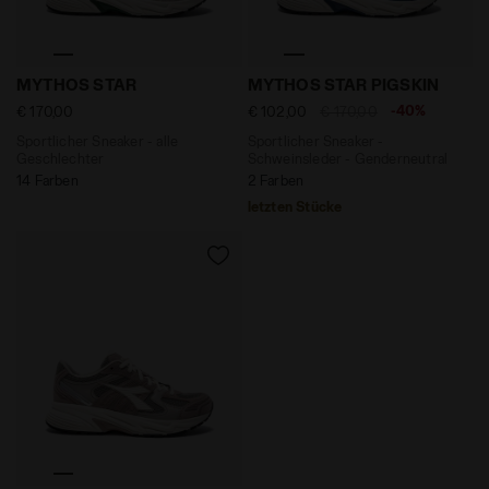
Sportlicher Sneaker - alle Geschlechter MYTHOS STA
Sportlicher Sneaker - Sch
MYTHOS STAR
MYTHOS STAR PIGSKIN
-40%
€ 170,00
€ 102,00
€ 170,00
Sportlicher Sneaker - alle
Sportlicher Sneaker -
Geschlechter
Schweinsleder - Genderneutral
14 Farben
2 Farben
letzten Stücke