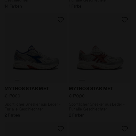
14 Farben
1 Farbe
Sportlicher Sneaker aus Leder - Für alle Geschlech
Sportlicher Sneaker aus Le
MYTHOS STAR MET
MYTHOS STAR MET
€ 170,00
€ 170,00
Sportlicher Sneaker aus Leder -
Sportlicher Sneaker aus Leder -
Für alle Geschlechter
Für alle Geschlechter
2 Farben
2 Farben