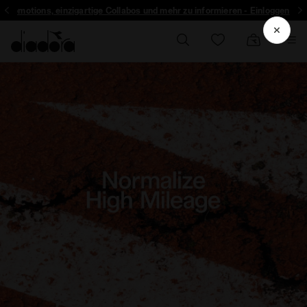
r Promotions, einzigartige Collabos und mehr zu informieren - Einloggen