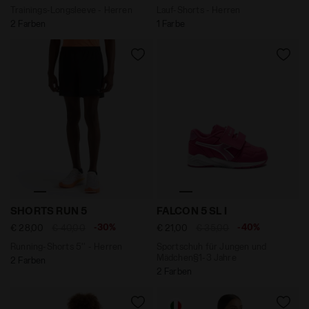
Trainings-Longsleeve - Herren
Lauf-Shorts - Herren
2 Farben
1 Farbe
Running-Shorts 5'' - Herren SHORTS RUN 5 SCHWARZ -
Sportschuh für Jungen und
SHORTS RUN 5
FALCON 5 SL I
-30%
-40%
€ 28,00
€ 40,00
€ 21,00
€ 35,00
Running-Shorts 5'' - Herren
Sportschuh für Jungen und
Mädchen§1-3 Jahre
2 Farben
2 Farben