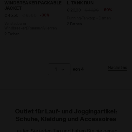
Verstaubarer Windbreaker§Running§Herren WINDBRE
Running-Tanktop - Damen L.
WINDBREAKER PACKABLE
L. TANK RUN
JACKET
-50%
€ 20,00
€ 40,00
-30%
€ 45,50
€ 65,00
Running-Tanktop - Damen
Verstaubarer
2 Farben
Windbreaker§Running§Herren
2 Farben
Nächstes
1
von 4
Outlet für Lauf- und Joggingartikel:
Schuhe, Kleidung und Accessoires
Laufen Sie jeden Tag und haben Sie nie genug