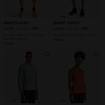
Running-Shorts 7'' - Leichtes Gewebe - Herren SHORT
Kurze Hose zum Laufen - H
SHORTS RUN 7
SHORT TIGHTS
-30%
-25%
€ 29,40
€ 42,00
€ 30,00
€ 40,00
Running-Shorts 7'' - Leichtes
Kurze Hose zum Laufen - Herren
Gewebe - Herren
1 Farbe
1 Farbe