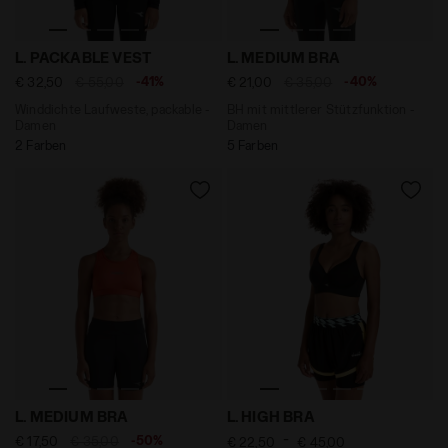
Winddichte Laufweste, packable - Damen L. PACKABLE
BH mit mittlerer Stützfunk
L. PACKABLE VEST
L. MEDIUM BRA
-41%
-40%
€ 32,50
€ 55,00
€ 21,00
€ 35,00
Winddichte Laufweste, packable -
BH mit mittlerer Stützfunktion -
Damen
Damen
2 Farben
5 Farben
BH mit mittlerer Stützfunktion - Damen L. MEDIUM BRA K
BH für starken Halt - Dame
L. MEDIUM BRA
L. HIGH BRA
-
-50%
€ 17,50
€ 35,00
€ 22,50
€ 45,00