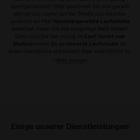
Sportgarderobe? Oder gewöhnen Sie sich gerade
erst an das Laufen auf der Straße und möchten
zunächst ein Paar
heruntergesetzte Laufschuhe
erwerben, bevor Sie Ihre endgültige Wahl treffen?
Dann sind Sie hier richtig. Im
Lauf-Outlet von
Diadora
finden Sie
preiswerte Laufschuhe
für
jeden Geschmack und Bedarf. Aber auch Shorts für
das Trail Running, heruntergesetzte Tops und T-
+
Mehr anzeigen
Shirts, mit denen Sie sich sowohl bei einem
professionellen Training als auch beim Joggen im
Park wohlfühlen. Alle Artikel der
Laufbekleidungslinie
in unserem Online Shop
zeichnen sich durch Stil, Tragekomfort und
Atmungsaktivität aus. Stöbern Sie durch unser
Outlet für Lauf- und Joggingartikel
und ergattern
Sie
heruntergesetzte Laufschuhe
,
günstige
Einige unserer Dienstleistungen
Running-Shorts
oder
preiswerte Tops und T-
Shirts
. Möchten Sie noch mehr Sportartikel zu