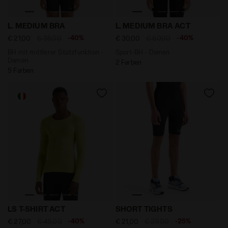
BH mit mittlerer Stützfunktion - Damen L. MEDIUM B
Sport-BH - Damen L. MEDIU
L. MEDIUM BRA
L. MEDIUM BRA ACT
-40%
-40%
€ 21,00
€ 35,00
€ 30,00
€ 50,00
BH mit mittlerer Stützfunktion -
Sport-BH - Damen
Damen
2 Farben
5 Farben
Trainings-Longsleeve - Herren LS T-SHIRT ACT EVENIN
Lauf-Shorts - Herren SHOR
LS T-SHIRT ACT
SHORT TIGHTS
-40%
-25%
€ 27,00
€ 45,00
€ 21,00
€ 28,00