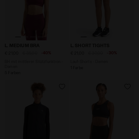
BH mit mittlerer Stützfunktion - Damen L. MEDIUM BRA
Lauf-Shorts - Damen L. SH
L. MEDIUM BRA
L. SHORT TIGHTS
-40%
-30%
€ 21,00
€ 35,00
€ 21,00
€ 30,00
BH mit mittlerer Stützfunktion -
Lauf-Shorts - Damen
Damen
1 Farbe
5 Farben