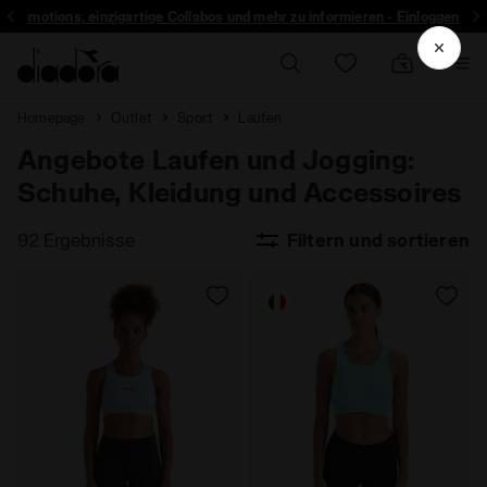
r Promotions, einzigartige Collabos und mehr zu informieren - Einloggen
Homepage
Outlet
Sport
Laufen
Angebote Laufen und Jogging:
Schuhe, Kleidung und Accessoires
92 Ergebnisse
Filtern und sortieren