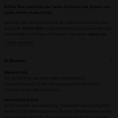
B.Elite Star: das Erbe des Tennis im Dienst der Spieler von
heute. Immer made in Italy.
Betreten Sie das Spielfeld mit der Neuinterpretation einer
Ikone. Der
B.Elite Star
ist ein Konzentrat aus Innovation und
traditionellem Charme und besteht aus einem
Upper aus
leichtem Mesh
und Overlays aus
hochwertigem Leder
auf
+ Mehr anzeigen
dem Fregio, an den Ösen und der Rückseite.
Geschwindigkeit und Kontrolle. Die Bespannung, die die
In Beweis
Ferse umhüllt, gewährleistet ein Maximum an
Komfort
und
eine hervorragende
Stabilität
während der intensivsten
Made in Italy
Ballwechsel. Die Zwischensohle mit der
Technologie Anima
Der B.Elite Star wurde in Italien handwerklich
ist ideal für Spieler, die Dämpfung, Reaktivität und
zusammengefügt, in der Fertigungsstätte Diadora in
Leichtigkeit benötigen. Um
in schnellen Matches und bei
Caerano di San Marco, Treviso
rasanten Richtungswechseln zu glänzen
.
Die Sohle
All Ground (AG)
macht den B.Elite Star
Technologie Anima
performant und
zuverlässig auf jedem Untergrund
, vom
Ein Kraftpaket aus Dämpfung, Reaktivität und Leichtigkeit.
Sand- bis zum Hartplatz. Für Tennisspieler, die auf
die
Anima ist die Technologie von Diadora, die entwickelt wurde,
Manufaktur und das Know-how des Made-in-Italy
vertrauen
um die Reaktivität der Zwischensohle um 30 % zu erhöhen
und bereit sind, neue Rekorde aufzustellen.