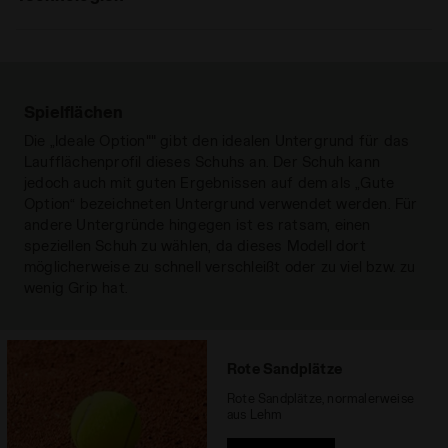
: regulär, hoch
Einlegesohle
Anatomische herausnehmbare
MADE IN ITALY
regulär
hoch
Extrem
Einlegesohle aus Gewebe und
Made in Italien Produkt.
dämpfendem EVA-Schaum
Zwischensohle
ANIMA
Spielflächen
ANIMA
Die „Ideale Option"" gibt den idealen Untergrund für das
Die Anima-Technologie erhöht die
Außensohle
Gummi mit spezieller verschleißarmer
Laufflächenprofil dieses Schuhs an. Der Schuh kann
Reaktivität der Zwischensohle um 30 % im
Zusammensetzung Duratech 5000.
jedoch auch mit guten Ergebnissen auf dem als „Gute
Vergleich zur EVA-Light-Mischung und
Spezielle Sohle für Hart- bzw.
Option“ bezeichneten Untergrund verwendet werden. Für
ermöglicht eine schnellere Reaktion des
Sandplätze
Alles lesen
andere Untergründe hingegen ist es ratsam, einen
Schuhs beim Auftreffen auf den Boden.
speziellen Schuh zu wählen, da dieses Modell dort
Drop (mm)
10
Gleichzeitig ist das Gewicht der
möglicherweise zu schnell verschleißt oder zu viel bzw. zu
Zwischensohle um 20 % reduziert, für
Empfohlene
All ground
wenig Grip hat.
leichtere Schritte und längeres Laufen.
Oberflächen
Insgesamt hat Anima einen
Reaktivitätslevel von etwa 60 %.
Schnürsystem
Schnürsenkel
Rote Sandplätze
Rote Sandplätze, normalerweise
aus Lehm