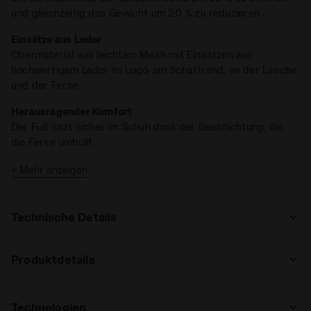
und gleichzeitig das Gewicht um 20 % zu reduzieren
Einsätze aus Leder
Obermaterial aus leichtem Mesh mit Einsätzen aus
hochwertigem Leder im Logo, am Schaftrand, an der Lasche
und der Ferse
Herausragender Komfort
Der Fuß sitzt sicher im Schuh dank der Beschichtung, die
die Ferse umhüllt
Für alle Spielflächen
+ Mehr anzeigen
Die Sohlenkonstruktion AG (All Ground) unterstützt Ihr Spiel
auf unterschiedlichem Terrain
Technische Details
: regulär
Produktdetails
regulär
hoch
Oberer, höher
Mesh + Soft-TPU; Logo aus
hochwertigem Leder
Technologien