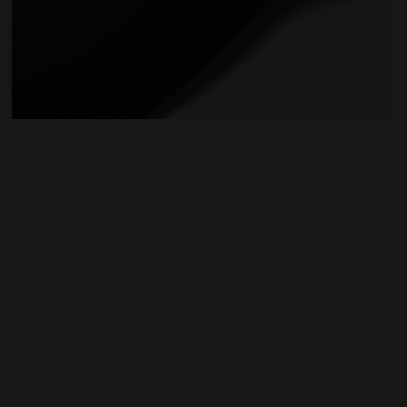
chter ADJUSTABLE CAP SCHWARZ - Diadora
Technische Kappe aus Mikrofaser - Für alle Geschlec