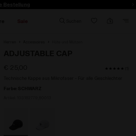
e Bestellung
re
Sale
Suchen
Herren
Accessoires
Hüte und Mützen
ADJUSTABLE CAP
€ 25,00
5 / 5 Kunde
(1)
Technische Kappe aus Mikrofaser - Für alle Geschlechter
Farbe:
SCHWARZ
Artikel:
103.182779_80013