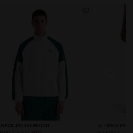
 TRACK JACKET MATCH
U. TRACK PAN
-20%
64,00
€ 80,00
€ 56,00
€ 70,0