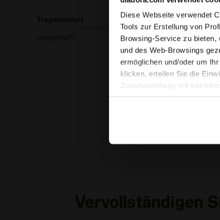
Diese Webseite verwendet Coo
Tragekomfort
Tools zur Erstellung von Pro
mangelhaft
Browsing-Service zu bieten,
und des Web-Browsings gezei
ermöglichen und/oder um Ihr
klicken, erteilen Sie die Ein
Die hier gezeigten Bewert
Zusammenhang mit sozialen N
Einwilligung widerrufen, inde
finden). Wenn Sie auf das X 
Standardeinstellungen und so
können die erweiterte Cooki
Vervollständigen S