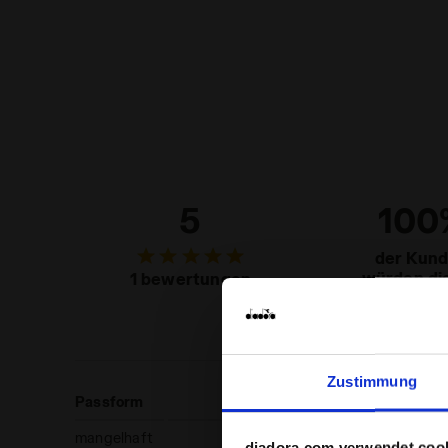
5
100
der Kun
würden di
1 bewertungen
produk
empfehl
Zustimmung
Passform
mangelhaft
diadora.com verwendet coo