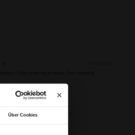
12/05/2026
5
product. Easy ordering process. Fast shipping.
e dieses produkt empfehlen
chaser
Seite Nr.
von
1
Über Cookies