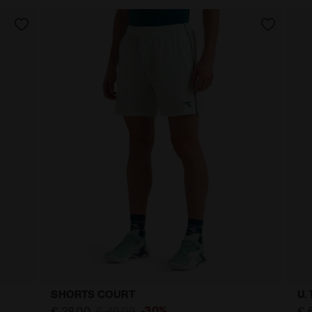
SHORTS COURT
U.
-30%
€ 28,00
€ 40,00
€ 