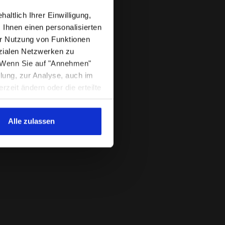
ltlich Ihrer Einwilligung,
 Ihnen einen personalisierten
r Nutzung von Funktionen
zialen Netzwerken zu
. Wenn Sie auf "Annehmen"
llung, zur Analyse, auch im
 Bewertungen gesammelt und
eit ändern oder die erteilte
r Fußzeile der Webseite zu
die Webseite mit den
Alle zulassen
er Art weiter besuchen. Sie