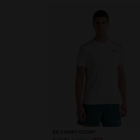
SS T-SHIRT COURT
-30%
€ 24,50
€ 35,00