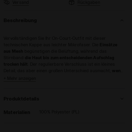
Versand
Rückgaben
Beschreibung
Vervollständigen Sie Ihr On-Court-Outfit mit dieser
technischen Kappe aus leichter Mikrofaser. Die
Einsätze
aus Mesh
begünstigen die Belüftung, während das
Stirnband
die Haut bis zum entscheidenden Aufschlag
trocken hält
. Der regulierbare Verschluss ist ein kleines
Detail, das aber einen großen Unterschied ausmacht,
wenn
das Spiel intensiv wird
.
+ Mehr anzeigen
Produktdetails
Materialien
100% Polyester (PL)