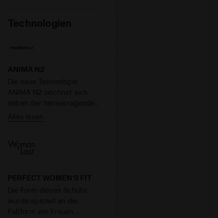
Technologien
ANIMA N2
Die neue Technologie
ANIMA N2 zeichnet sich
neben der herausragenden
Dämpfung durch extreme
Alles lesen
Leichtigkeit und Reaktivität
aus. Ein besonderes
Gemisch, das in der Lage
ist, die Reaktivität der
Zwischensohle um 40 % zu
erhöhen und gleichzeitig
PERFECT WOMEN'S FIT
das Gewicht um 40 % zu
Die Form dieses Schuhs
reduzieren.
wurde speziell an die
Fußform von Frauen