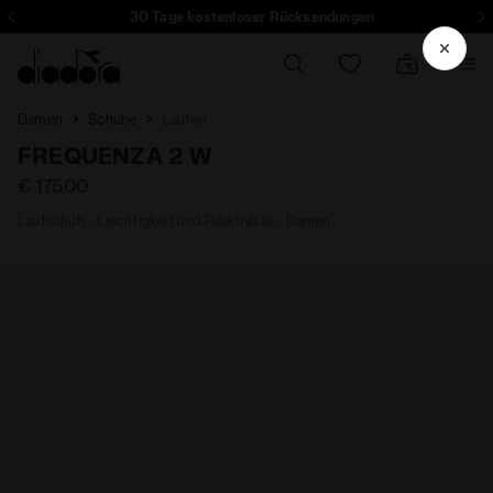
30 Tage kostenloser Rücksendungen
Damen
Schuhe
Laufen
FREQUENZA 2 W
€ 175,00
Laufschuh - Leichtigkeit und Reaktivität - Damen