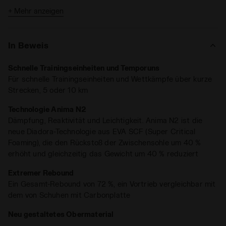
+ Mehr anzeigen
Sie erreichen maximale Reaktivität dank
ANIMA N2
, der
neuen Mischung von Diadora, die den Rebound der
Zwischensohle um 40 % verbessert und gleichzeitig das
In Beweis
Eigenschaften:
Gewicht um 40 % reduziert.
Drop 8 mm
Schnelle Trainingseinheiten und Temporuns
Für schnelle Trainingseinheiten und Wettkämpfe über kurze
Gewicht: 185 Gramm (Größe 5 UK)
Strecken, 5 oder 10 km
Leicht und reaktiv hat der Frequenza mit nur 185 Gramm
Technologie Anima N2
Gewicht einen Vortrieb vergleichbar mit Schuhen mit
Dämpfung, Reaktivität und Leichtigkeit. Anima N2 ist die
Carbonplatte. Den durchgeführten Tests zufolge beträgt
neue Diadora-Technologie aus EVA SCF (Super Critical
der
Gesamt-Rebound 72 %
. Drop 8 mm. Er wurde für
Foaming), die den Rückstoß der Zwischensohle um 40 %
Läuferinnen entwickelt, die extreme
Dämpfung, Leichtigkeit
erhöht und gleichzeitig das Gewicht um 40 % reduziert
und Reaktivität
suchen.
Extremer Rebound
Ein Gesamt-Rebound von 72 %, ein Vortrieb vergleichbar mit
dem von Schuhen mit Carbonplatte
Neu gestaltetes Obermaterial