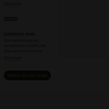
angepasst.
Alles lesen
DURATECH 5000
Spezialmischung aus
abriebfestem Gummi, die
eine wesentlich höhere
Abriebfestigkeit als
Alles lesen
normales Gummi garantiert.
Eine wirkungsvolle Lösung
für das Verschleißproblem
Wählen Sie Ihre Größe
vom Absatz.