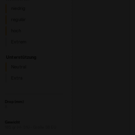
folgenden
Link
anklicken.
niedrig
regulär
hoch
Extrem
: Neutral
Unterstützung
Neutral
Extra
Drop (mm)
8
Gewicht
185 gr (+/- 3%) - Größe 38 EU