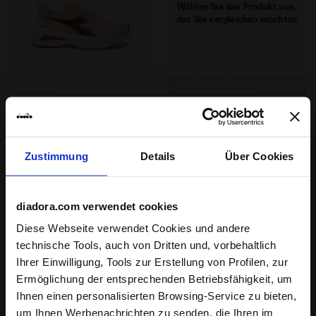
DURATECH 5000
Stack Height
36-38
Wählen Sie das Produkt aus,
das Sie vergleichen möchten
Spezialmischung aus abriebfestem Gummi,
Schnürsystem
Schnürsenkel
die eine wesentlich höhere
Abriebfestigkeit als normales Gummi
garantiert. Eine wirkungsvolle Lösung für
Alles lesen
das Verschleißproblem vom Absatz.
FREQUENZA 2 W
Laufschuh - Leichtigkeit und
Zustimmung
Details
Über Cookies
Reaktivität - Damen
3 Farben
diadora.com verwendet cookies
Empfohlene Verwendung
Wettbewerb, Ausbildung,
Diese Webseite verwendet Cookies und andere
Täglicher Lauf
technische Tools, auch von Dritten und, vorbehaltlich
Ihrer Einwilligung, Tools zur Erstellung von Profilen, zur
Empfohlener Abstand
kurz, Mittel
Ermöglichung der entsprechenden Betriebsfähigkeit, um
Ihnen einen personalisierten Browsing-Service zu bieten,
Idealgewicht des Sportlers
um Ihnen Werbenachrichten zu senden, die Ihren im