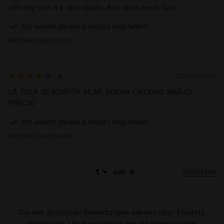
rechten Ecke dieses Banners klicken, können Sie die
can say that it’s very comfy. And dries really fast
Webseite mit den Standardeinstellungen und somit ohne
Ich würde dieses produkt empfehlen
Cookies und anderer Tracking-Tools als jene technischer
Art weiter besuchen. Sie können die erweiterte Cookie-
Verified purchaser
Information einsehen, indem Sie den
folgenden
Link
anklicken.
03/11/2025
4
LA TALA SE ADAPTA AL Nº. BUENA CALIDAD ABAJO
PRECIO
Ich würde dieses produkt empfehlen
Verified purchaser
Nächstes
von
4
Die hier gezeigten Bewertungen werden über Feedaty
gesammelt. Um zu erfahren, wie die Bewertungen