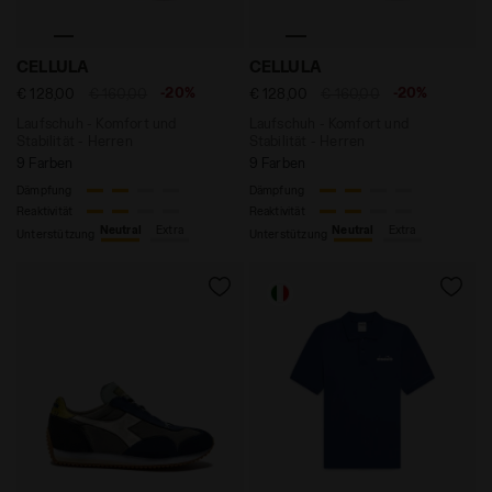
Laufschuh - Komfort und Stabilität - Herren CELLULA 
Laufschuh - Komfort und St
CELLULA
CELLULA
-20%
-20%
€ 128,00
€ 160,00
€ 128,00
€ 160,00
Laufschuh - Komfort und
Laufschuh - Komfort und
Stabilität - Herren
Stabilität - Herren
9 Farben
9 Farben
Dämpfung
Dämpfung
Reaktivität
Reaktivität
Neutral
Extra
Neutral
Extra
Unterstützung
Unterstützung