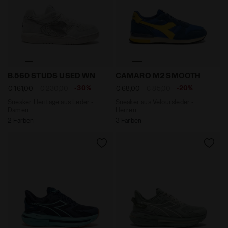
Sneaker Heritage aus Leder - Damen B.560 STUDS U
Sneaker aus Veloursleder
B.560 STUDS USED WN
CAMARO M2 SMOOTH
-30%
-20%
€ 161,00
€ 230,00
€ 68,00
€ 85,00
Sneaker Heritage aus Leder -
Sneaker aus Veloursleder -
Damen
Herren
2 Farben
3 Farben