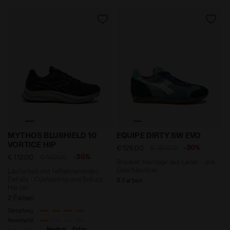
Laufschuh mit reflektierenden Details - Cushioning 
Sneaker Heritage aus Leder
MYTHOS BLUSHIELD 10
EQUIPE DIRTY SW EVO
VORTICE HIP
-30%
€ 126,00
€ 180,00
-30%
€ 112,00
€ 160,00
Sneaker Heritage aus Leder - alle
Geschlechter
Laufschuh mit reflektierenden
Details - Cushioning und Schutz -
8 Farben
Herren
2 Farben
Dämpfung
Reaktivität
Neutral
Extra