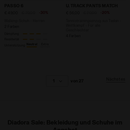
Walking-Schuh - Herren PASSO 6 ARGENTO DD/NERO -
Tennistrainingsanzug aus T
PASSO 6
U. TRACK PANTS MATCH
-30%
-20%
€ 49,00
€ 70,00
€ 56,00
€ 70,00
Walking-Schuh - Herren
Tennistrainingsanzug aus Taslan -
Wettkampf - Für alle
2 Farben
Geschlechter
Dämpfung
4 Farben
Reaktivität
Neutral
Extra
Unterstützung
Nächstes
1
von 27
Diadora Sale: Bekleidung und Schuhe im
Angebot