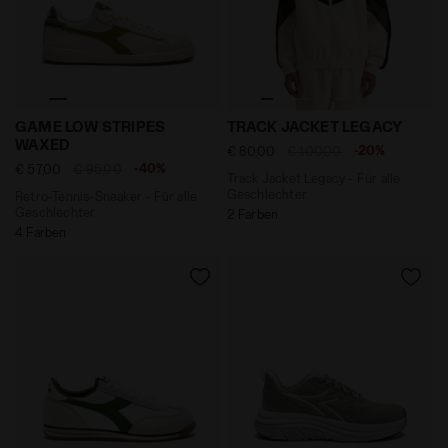
Retro-Tennis-Sneaker - Für alle Geschlechter GAME
Track Jacket Legacy - Für
GAME LOW STRIPES
TRACK JACKET LEGACY
WAXED
-20%
€ 80,00
€ 100,00
-40%
€ 57,00
€ 95,00
Track Jacket Legacy - Für alle
Geschlechter
Retro-Tennis-Sneaker - Für alle
Geschlechter
2 Farben
4 Farben