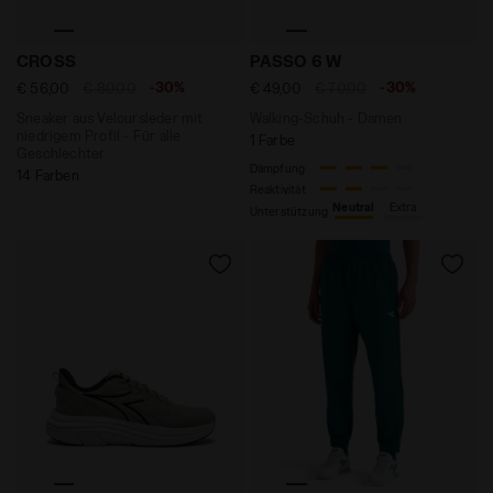
Sneaker aus Veloursleder mit niedrigem Profil - Für 
Walking-Schuh - Damen PA
CROSS
PASSO 6 W
-30%
-30%
€ 56,00
€ 80,00
€ 49,00
€ 70,00
Sneaker aus Veloursleder mit
Walking-Schuh - Damen
niedrigem Profil - Für alle
1 Farbe
Geschlechter
Dämpfung
14 Farben
Reaktivität
Neutral
Extra
Unterstützung