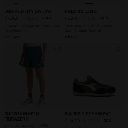
Sneaker Heritage aus Leder - alle Geschlechter EQUI
Sportliches Poloshirt - Ma
EQUIPE DIRTY SW EVO
POLO SS LOGO
-30%
-30%
€ 126,00
€ 180,00
€ 28,00
€ 40,00
Sneaker Heritage aus Leder - alle
Sportliches Poloshirt - Made in
Geschlechter
Italy - Gender Neutral
8 Farben
6 Farben
Shorts 6’’ mit der Technologie FIBRAZERO - Gara - 
Sneaker Heritage aus Leder
SHORTS MATCH
EQUIPE DIRTY SW EVO
FIBRAZERO
-30%
€ 126,00
€ 180,00
-30%
€ 42,00
€ 60,00