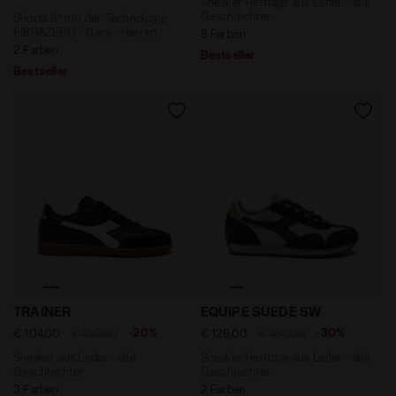
Sneaker Heritage aus Leder - alle
Geschlechter
Shorts 6’’ mit der Technologie
FIBRAZERO - Gara - Herren
8 Farben
2 Farben
Bestseller
Bestseller
Sneaker aus Leder - alle Geschlechter TRAINER SCHWA
Sneaker Heritage aus Leder
TRAINER
EQUIPE SUEDE SW
-20%
-30%
€ 104,00
€ 130,00
€ 126,00
€ 180,00
Sneaker aus Leder - alle
Sneaker Heritage aus Leder - alle
Geschlechter
Geschlechter
3 Farben
2 Farben