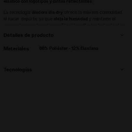
elástico con logotipos y cintas reflectantes.
La tecnología
diadora dia dry
ofrece la máxima comodidad
al hacer deporte, ya que
aleja la humedad
y mantiene el
cuerpo fresco y la piel seca. El tejido
reflectante
facilita la
visibilidad
de noche o en casos de escasa visibilidad, para
Detalles de producto
que te sientas siempre a tus anchas.
Materiales
88% Poliéster - 12% Elastano
ONE AZUL MAR TURCO - Diadora
Tecnologías
DIA DRY
Gracias a la particular estructura de
panal del material, el sudor se transporta
al exterior en 1/3 del tiempo en
comparación con las telas tradicionales.
Leer todo
La construcción del tejido también
aumenta la microventilación haciendo que
REFLECTIVE
la prenda sea altamente transpirable.