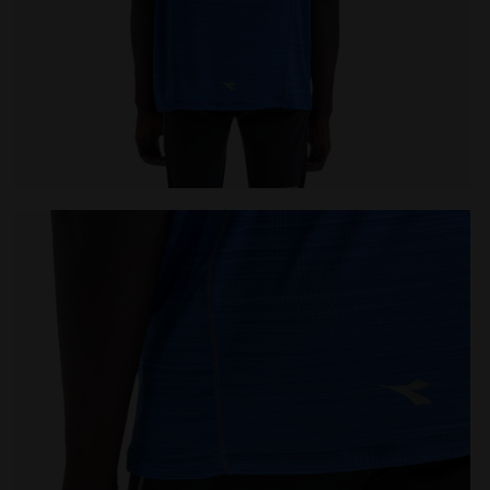
 ONE AZUL MAR TURCO - Diadora
Camiseta para correr - Hombre SS T-SHIRT TECH BE 