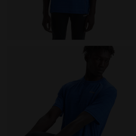
Camiseta para correr - Hombre SS T-SHIRT TECH BE