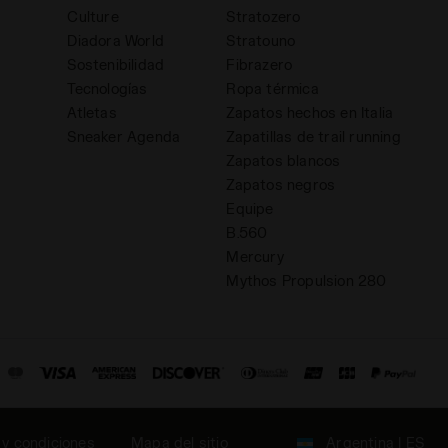
Culture
Stratozero
Diadora World
Stratouno
Sostenibilidad
Fibrazero
Tecnologías
Ropa térmica
Atletas
Zapatos hechos en Italia
d
Sneaker Agenda
Zapatillas de trail running
Zapatos blancos
Zapatos negros
Equipe
B.560
Mercury
Mythos Propulsion 280
 y condiciones
Mapa del sitio
Argentina | ES