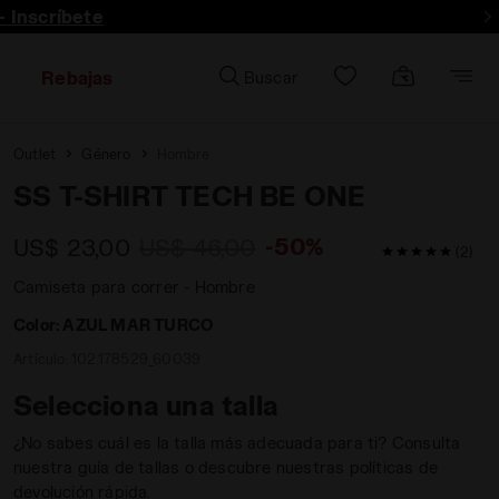
- Inscríbete
Rebajas
Buscar
Outlet
Género
Hombre
SS T-SHIRT TECH BE ONE
-50%
US$ 23,00
US$ 46,00
5 / 5 Valorac
(2)
Camiseta para correr - Hombre
Color:
AZUL MAR TURCO
Artículo:
102.178529_60039
Selecciona una talla
¿No sabes cuál es la talla más adecuada para ti? Consulta
nuestra guía de tallas o descubre nuestras políticas de
devolución rápida.