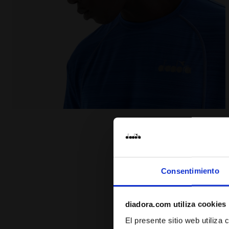
Camiseta para correr - Hombre SS T-SHIRT TECH BE
Consentimiento
diadora.com utiliza cookies
El presente sitio web utiliza