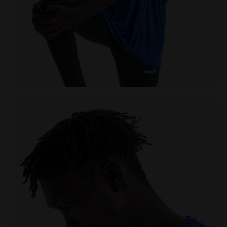
Camiseta para correr - Hombre SS T-SHIRT TECH BE