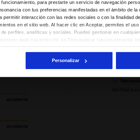
%
 funcionamiento, para prestarte un servicio de navegación perso
ES/AR
EN/US
nsonancia con tus preferencias manifestadas en el ámbito de la u
These t shirt
a permitir interacción con las redes sociales o con la finalidad d
ores
Recomie
entos en el sitio web. Al hacer clic en Aceptar, permites el uso
Ver todos los países
dan
Verified pur
de perfiles, analíticas y sociales. Puedes gestionar en cualqui
ucto
viamente dado haciendo clic en Personalizar (opción presente tam
l hacer clic en la X arriba a la derecha, podrás continuar navegan
y, por lo tanto, sin cookies ni otras herramientas de rastreo ap
Personalizar
. Puedes consultar la información ampliada sobre las cookies h
Prodotto di q
ancha
Recomie
Verified pur
excelente
excelente