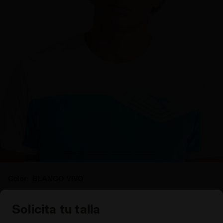
Gorra CAP COURT BLANCO VIVO - Diadora
Color:
BLANCO VIVO
Artículo:
103.172619_20002
Solicita tu talla
Selecciona una talla