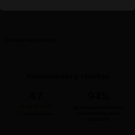
Gorra en microfibra ligera con aplicaciones transpirables de
red.
Detalles de producto
Materiales
100% PL
Valoraciones y reseñas
4.7
94%
de los consumidores
recomiendan este
7 comentarios
producto