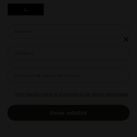
¿No sabes cuál es la talla más adecuada para ti? Consulta
L
nuestra guía de tallas o descubre nuestras políticas de
devolución rápida.
Nombre
Producto agotado
Apellidos
Envío gratis a partir de 149€
Dirección de correo electrónico
Envío
Devoluciones
Información sobre el tratamiento de datos personales.
Enviar solicitud
Descripción