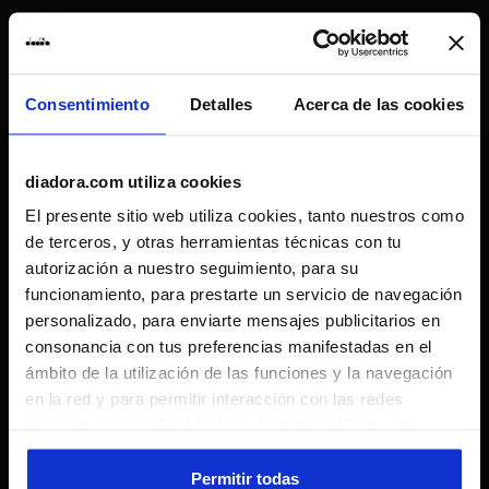
Ajuste
inadecuada
excelente
Consentimiento
Detalles
Acerca de las cookies
Comodidad
inadecuada
excelente
diadora.com utiliza cookies
El presente sitio web utiliza cookies, tanto nuestros como
26/11/2024
5
de terceros, y otras herramientas técnicas con tu
L'ho già comprato e ricomprato: è un cappellino perfetto
autorización a nuestro seguimiento, para su
per le partite di tennis estive
funcionamiento, para prestarte un servicio de navegación
personalizado, para enviarte mensajes publicitarios en
Recomiendo este producto
consonancia con tus preferencias manifestadas en el
Verified purchaser
ámbito de la utilización de las funciones y la navegación
en la red y para permitir interacción con las redes
sociales o con la finalidad de efectuar análisis y una
03/05/2024
5
supervisión de tus comportamientos en el sitio web. Al
Great hat! Breathable for playing tennis
hacer clic en Aceptar, permites el uso de cookies y otras
Permitir todas