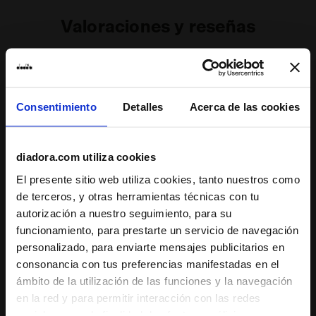
Valoraciones y reseñas
4.8
96%
de los consumidores
Consentimiento
Detalles
Acerca de las cookies
recomiendan este
72 comentarios
producto
diadora.com utiliza cookies
Ajuste
El presente sitio web utiliza cookies, tanto nuestros como
de terceros, y otras herramientas técnicas con tu
estrecha
normal
ancha
autorización a nuestro seguimiento, para su
funcionamiento, para prestarte un servicio de navegación
Comodidad
personalizado, para enviarte mensajes publicitarios en
inadecuada
excelente
consonancia con tus preferencias manifestadas en el
ámbito de la utilización de las funciones y la navegación
Calidad
en la red y para permitir interacción con las redes
sociales o con la finalidad de efectuar análisis y una