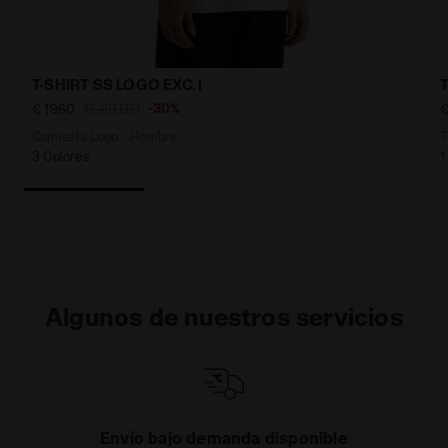
T-SHIRT SS LOGO EXC. I
€ 28,00
-30%
€ 19,60
€
Camiseta Logo - Hombre
T
3 Colores
1
Algunos de nuestros servicios
as
Envío bajo demanda disponible