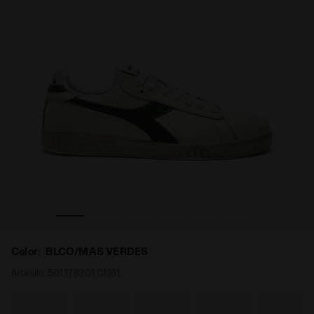
LOW WAXED BLCO/MAS VERDES - Diadora
Zapatilla deportiva - Para todos los géneros GAME L 
Color:
BLCO/MAS VERDES
Artículo:
501.178301_C1161