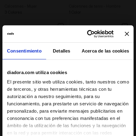
Calcetines - Mujer
Calcetines de tenis - Hombre
3 Colores
1 Color
Consentimiento
Detalles
Acerca de las cookies
diadora.com utiliza cookies
El presente sitio web utiliza cookies, tanto nuestros como
de terceros, y otras herramientas técnicas con tu
Gorra de invierno - Unisex WINTER CAP LOGO REFLEC
Calcetines de Running CU
WINTER CAP LOGO
CUSHION QUARTER
autorización a nuestro seguimiento, para su
REFLECTIVE
SOCKS
funcionamiento, para prestarte un servicio de navegación
-30%
-20%
€ 10,50
€ 15,00
€ 9,60
€ 12,00
personalizado, para enviarte mensajes publicitarios en
Gorra de invierno - Unisex
Calcetines de Running
consonancia con tus preferencias manifestadas en el
1 Color
5 Colores
ámbito de la utilización de las funciones y la navegación
últimas piezas
en la red y para permitir interacción con las redes