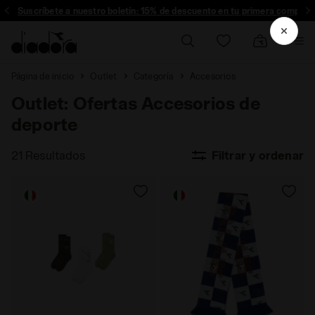
Suscríbete a nuestro boletín: 15% de descuento en tu primera compra!
Página de inicio
Outlet
Categoría
Accesorios
Outlet: Ofertas Accesorios de
deporte
21 Resultados
Filtrar y ordenar