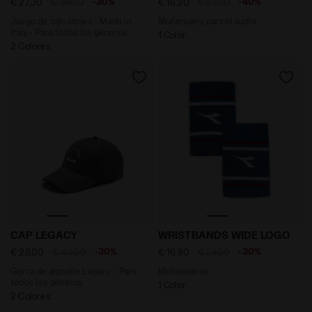
-30%
-40%
€ 27,30
€ 39,00
€ 16,20
€ 27,00
Juego de calcetines - Made in
Muñequera para el sudor
Italy - Para todos los géneros
1 Color
2 Colores
Gorra de algodón Legacy - Para todos los géneros C
Muñequeras WRISTBANDS W
CAP LEGACY
WRISTBANDS WIDE LOGO
-30%
-30%
€ 28,00
€ 40,00
€ 16,80
€ 24,00
Gorra de algodón Legacy - Para
Muñequeras
todos los géneros
1 Color
2 Colores