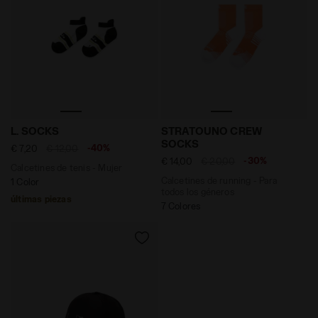
Calcetines de tenis - Mujer L. SOCKS BLANCO/NEGRO -
Calcetines de running - P
L. SOCKS
STRATOUNO CREW
SOCKS
-40%
€ 7,20
€ 12,00
-30%
€ 14,00
€ 20,00
Calcetines de tenis - Mujer
Calcetines de running - Para
1 Color
todos los géneros
últimas piezas
7 Colores