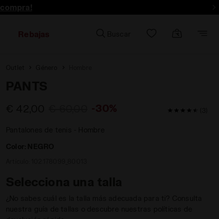
 compra!
Rebajas
Buscar
Outlet
Género
Hombre
PANTS
-30%
€ 42,00
€ 60,00
4,7 / 5 Valora
(3)
Pantalones de tenis - Hombre
Color:
NEGRO
Artículo:
102.178099_80013
Selecciona una talla
¿No sabes cuál es la talla más adecuada para ti? Consulta
nuestra guía de tallas o descubre nuestras políticas de