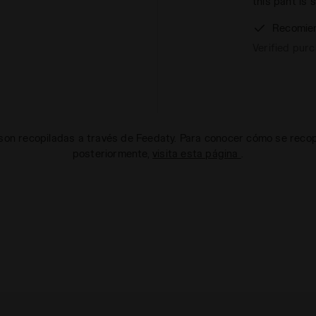
this pant is 
Recomie
Verified pur
on recopiladas a través de Feedaty. Para conocer cómo se recopi
posteriormente,
visita esta página
.