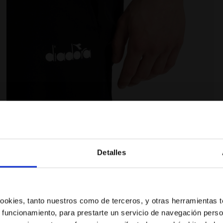
a
Pantalones de tenis - Hombre PANTS NEGRO - Diadora
Detalles
Valoraciones y reseñas
¿Estás en el país correcto?
Selecciona el país al que quieres realizar el envío
 cookies, tanto nuestros como de terceros, y otras herramientas 
 funcionamiento, para prestarte un servicio de navegación perso