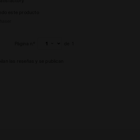
satisfactory.
ndo este producto
chaser
Página n.º
de
1
lan las reseñas y se publican