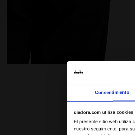
Pantalones de tenis - Hombre PANTS NEGRO - Diador
Consentimiento
diadora.com utiliza cookies
El presente sitio web utiliza
nuestro seguimiento, para su