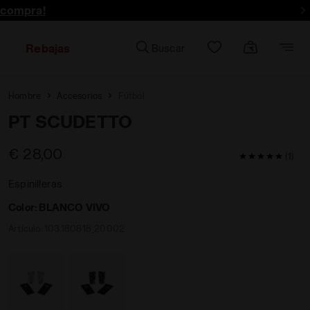
 compra!
Rebajas
Buscar
Hombre
Accesorios
Fútbol
PT SCUDETTO
€ 28,00
5 / 5 Valorac
(1)
Espinilleras
Color:
BLANCO VIVO
Artículo:
103.180818_20002