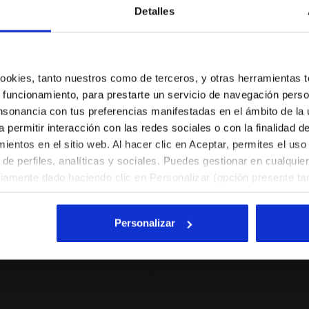
Valoraciones y reseñas
Detalles
¿Estás en el país correcto?
Selecciona el país al que quieres realizar el envío
%
 cookies, tanto nuestros como de terceros, y otras herramientas 
 funcionamiento, para prestarte un servicio de navegación perso
Здорово подош
ES/ES
EN/US
nsonancia con tus preferencias manifestadas en el ámbito de la u
ores
Recomie
a permitir interacción con las redes sociales o con la finalidad d
dan
Verified pur
entos en el sitio web. Al hacer clic en Aceptar, permites el uso
Ver todos los países
ucto
de perfiles, analíticas y sociales. Puedes gestionar en cualqui
viamente dado haciendo clic en Personalizar (opción presente tam
l hacer clic en la X arriba a la derecha, podrás continuar navegan
y, por lo tanto, sin cookies ni otras herramientas de rastreo ap
Personalizar
. Puedes consultar la información ampliada sobre las cookies h