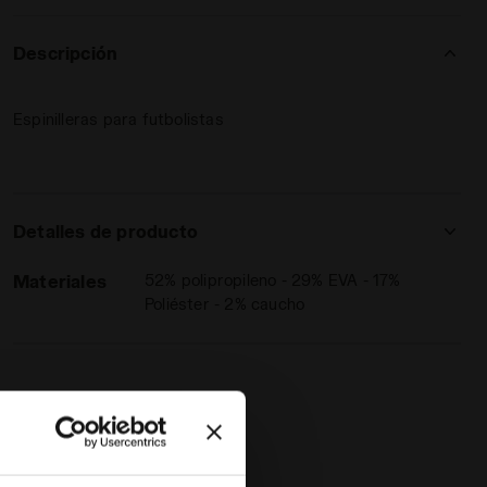
Descripción
Espinilleras para futbolistas
Detalles de producto
Materiales
52% polipropileno - 29% EVA - 17%
Poliéster - 2% caucho