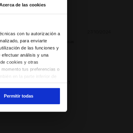
Acerca de las cookies
27/10/2024
5
técnicas con tu autorización a
nalizado, para enviarte
ло нравится всё всем советую ахахахах
tilización de las funciones y
ndo este producto
e efectuar análisis y una
chaser
 de cookies y otras
er momento tus preferencias o
bién en la parte inferior de
Página n.º
de
1
do en el sitio web con la
arte de aquellas que
Permitir todas
aciendo clic
aquí
.