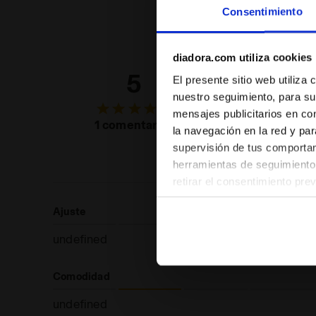
Consentimiento
diadora.com utiliza cookies
5
100
El presente sitio web utiliza
nuestro seguimiento, para su
de los
mensajes publicitarios en co
consumid
1 comentarios
la navegación en la red y par
recomien
supervisión de tus comportami
este prod
herramientas de seguimiento 
retirar el consentimiento pre
las páginas del sitio web). A
Ajuste
configuración predeterminada 
pertenecen al ámbito técnico
undefined
Comodidad
undefined