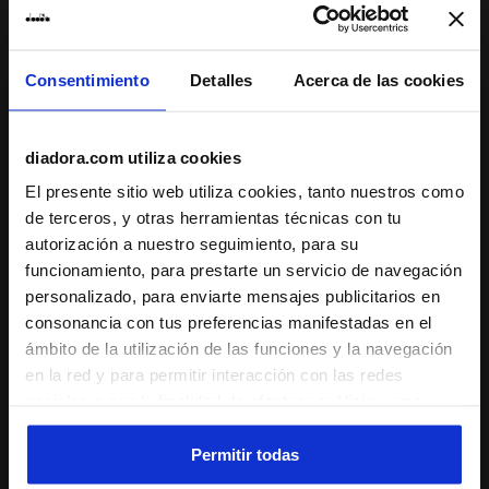
Recomiendo este producto
Verified purchaser
Consentimiento
Detalles
Acerca de las cookies
06/03/2024
5
diadora.com utiliza cookies
Come sempre i cappellini/visiere da tennis Diadora sono
ottimi
El presente sitio web utiliza cookies, tanto nuestros como
de terceros, y otras herramientas técnicas con tu
Recomiendo este producto
autorización a nuestro seguimiento, para su
Verified purchaser
funcionamiento, para prestarte un servicio de navegación
personalizado, para enviarte mensajes publicitarios en
consonancia con tus preferencias manifestadas en el
27/08/2022
5
ámbito de la utilización de las funciones y la navegación
Visor it does what it do, comfort stylish blocks sun. Great
en la red y para permitir interacción con las redes
fit.
sociales o con la finalidad de efectuar análisis y una
supervisión de tus comportamientos en el sitio web. Al
Recomiendo este producto
hacer clic en Aceptar, permites el uso de cookies y otras
Permitir todas
Verified purchaser
herramientas de seguimiento de perfiles, analíticas y