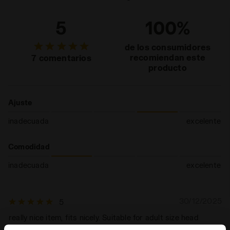
5
100%
de los consumidores
recomiendan este
7 comentarios
producto
Ajuste
inadecuada
excelente
Comodidad
inadecuada
excelente
30/12/2025
5
really nice item, fits nicely. Suitable for adult size head