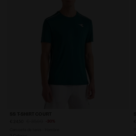
SS T-SHIRT COURT
€ 35,00
-30%
€ 24,50
€
Camiseta de tenis - Hombre
P
2 Colores
2