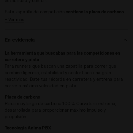
estabilidad y confort.
Esta zapatilla de competición
contiene la placa de carbono
más eficiente del mercado
, desarrollada para crear una
+ Ver más
horma extrema con máxima curvatura: alta en el talón y la
puntera; baja en el antepié. Encima de la entresuela
presenta una placa de fibra de carbono sumergida en
En evidencia
resina termoestable que se extiende por toda la longitud
del calzado, endureciendo la suela para no dispersar la
La herramienta que buscabas para las competiciones en
Gara Carbon está desarrollada con Anima PBX
. Este
energía descargada en el suelo por el atleta.
La placa
carretera y pista
compuesto mejora el rebote de la entresuela en un 55 % y
completa es de 100 % carbono
: la solución más sofisticada y
Para runners que buscan una zapatilla para correr que
reduce su peso un 40 % en comparación con EVA Light.
eficiente cuando se habla de rigidez de la suela.
combine ligereza, estabilidad y confort con una gran
Esta zapatilla de 230 gramos cuenta con una propulsión
reactividad. Bate tus récords en carretera y entrena para
inigualable y un rebote total del 80 %, probado en
correr a máxima velocidad en pista.
laboratorio. La pala es de
Matryx Mesh
con hilos de
carbono para mejorar su ligereza.
Placa de carbono
Gara Carbon lleva el rendimiento a un nuevo nivel
. Es la
Placa muy larga de carbono 100 % Curvatura extrema,
herramienta perfecta para batir récords sobre el asfalto y
desarrollada para proporcionar máximo impulso y
entrenar para correr a máxima velocidad en pista.
propulsión
Tecnología Anima PBX