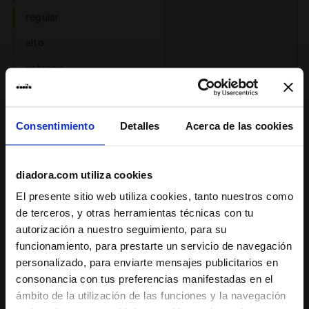
regular
alto
estrema
: bajo, regular, alto, estrema
Reactividad
Consentimiento
Detalles
Acerca de las cookies
bajo
regular
diadora.com utiliza cookies
alto
El presente sitio web utiliza cookies, tanto nuestros como
estrema
de terceros, y otras herramientas técnicas con tu
autorización a nuestro seguimiento, para su
: neutral
Apoyo
funcionamiento, para prestarte un servicio de navegación
neutral
personalizado, para enviarte mensajes publicitarios en
consonancia con tus preferencias manifestadas en el
extra
ámbito de la utilización de las funciones y la navegación