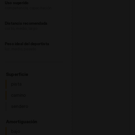
Uso sugerido
competencia, capacitación
Distancia recomendada
corto, medio, largo
Peso ideal del deportista
luz, medio, pesado
: pista, camino
Superficie
pista
camino
sendero
: bajo, regular
Amortiguación
bajo