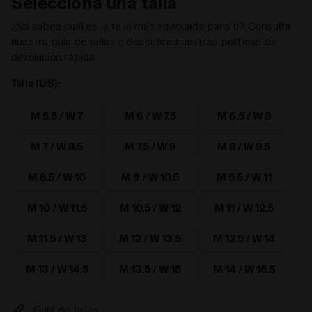
Selecciona una talla
¿No sabes cuál es la talla más adecuada para ti? Consulta
nuestra guía de tallas o descubre nuestras políticas de
devolución rápida.
Talla (US):
M 5.5 / W 7
M 6 / W 7.5
M 6.5 / W 8
M 7 / W 8.5
M 7.5 / W 9
M 8 / W 9.5
M 8.5 / W 10
M 9 / W 10.5
M 9.5 / W 11
M 10 / W 11.5
M 10.5 / W 12
M 11 / W 12.5
M 11.5 / W 13
M 12 / W 13.5
M 12.5 / W 14
M 13 / W 14.5
M 13.5 / W 15
M 14 / W 15.5
Guía de tallas