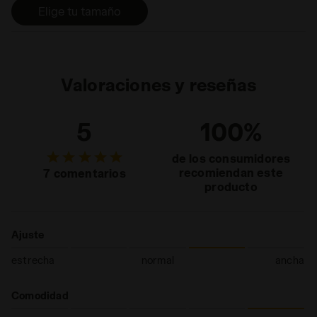
eficaz solución al problema
Elige tu tamaño
del desgaste del taco de la
suela.
Valoraciones y reseñas
5
100%
de los consumidores
recomiendan este
7 comentarios
producto
Ajuste
estrecha
normal
ancha
Comodidad