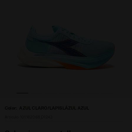
 de carbono - Para todos los géneros GARA CARBON 2 AZ
Zapatilla de competición sobre asfalto y pista - Placa
Color:
AZUL CLARO/LAPISLÁZUL AZUL
Artículo:
101.182068_D1243