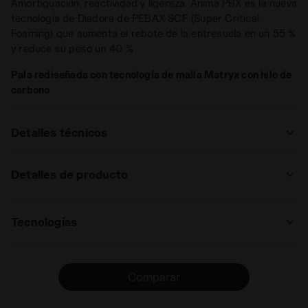
Amortiguación, reactividad y ligereza. Anima PBX es la nueva
tecnología de Diadora de PEBAX SCF (Super Critical
Foaming) que aumenta el rebote de la entresuela en un 55 %
y reduce su peso un 40 %
Pala rediseñada con tecnología de malla Matryx con hilo de
carbono
Detalles técnicos
: pista, camino
Detalles de producto
pista
camino
sendero
Superior
Malla Matryx con hilos de carbono
Tecnologías
Plantilla
: bajo, regular
EVA cizallada y microperforada
ANIMA PBX
bajo
regular
alto
estrema
Entresuela
Anima PBX, placa de carbono
La nueva tecnología ANIMA PBX, realizada
Comparar
Suela
Mezcla especial antidesgaste Duratech
mediante supercritical foaming, se
: bajo, regular, alto, estrema
5000 por toda el área del pie
distingue por su extrema ligereza y