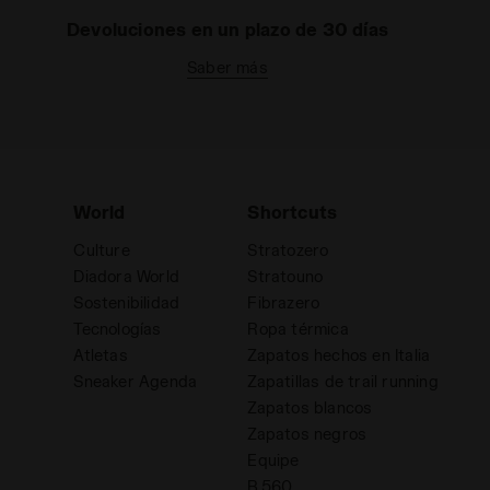
Devoluciones en un plazo de 30 días
Saber más
World
Shortcuts
Culture
Stratozero
Diadora World
Stratouno
Sostenibilidad
Fibrazero
Tecnologías
Ropa térmica
Atletas
Zapatos hechos en Italia
d
Sneaker Agenda
Zapatillas de trail running
Zapatos blancos
Zapatos negros
Equipe
B.560