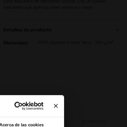
Está disponible en diferentes colores y es un clásico
monocolor que querrás tener siempre a mano.
Detalles de producto
Materiales
100% Algodón French Terry - 280 g/m²
FZ CORE GRIS CLARO MEDIO MEZCLA - Diadora
22/09/2023
5
Acerca de las cookies