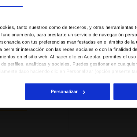
This jacket i
ores
¿Estás en el país correcto?
Recomie
dan
Verified pur
Selecciona el país al que quieres realizar el envío
ucto
 cookies, tanto nuestros como de terceros, y otras herramientas 
 funcionamiento, para prestarte un servicio de navegación perso
ES/PE
EN/US
nsonancia con tus preferencias manifestadas en el ámbito de la u
a permitir interacción con las redes sociales o con la finalidad d
entos en el sitio web. Al hacer clic en Aceptar, permites el uso
Ver todos los países
Ottimo prodot
excelente
de perfiles, analíticas y sociales. Puedes gestionar en cualqui
viamente dado haciendo clic en Personalizar (opción presente tam
Recomie
l hacer clic en la X arriba a la derecha, podrás continuar navegan
Verified pur
y, por lo tanto, sin cookies ni otras herramientas de rastreo ap
excelente
Personalizar
. Puedes consultar la información ampliada sobre las cookies h