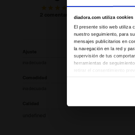
de los
consumid
2 comentarios
diadora.com utiliza cookies
recomien
este prod
El presente sitio web utiliza
nuestro seguimiento, para su
mensajes publicitarios en co
la navegación en la red y par
Ajuste
supervisión de tus comportami
inadecuada
herramientas de seguimiento 
retirar el consentimiento pre
las páginas del sitio web). A
Comodidad
configuración predeterminada 
inadecuada
pertenecen al ámbito técnico
Calidad
undefined