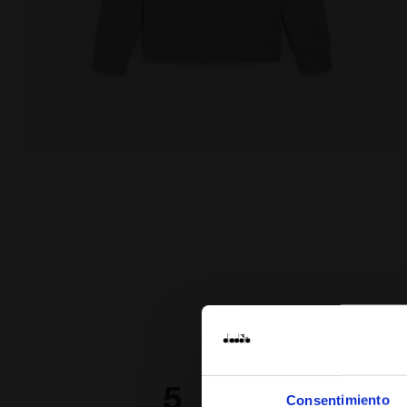
Sudadera con capucha de algodón - Hombre HOODIE
5
100
Consentimiento