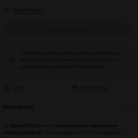
Guía de tallas
Producto agotado
FZ CORE GRIS CLARO MEDIO MEZCLA - Diadora
Diadora efectuará el envío de los productos solicitados
mediante DHL Express Delivery. La entrega se produce
generalmente en un plazo de 3/5 días laborables.
Envío
Devoluciones
Descripción
La
Hoodie FZ Core
es una
sudadera con capucha para
hombre regular fit
confeccionada al 100 % con algodón.