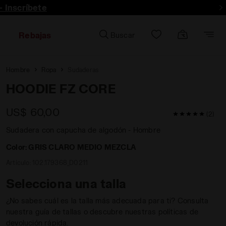
- Inscríbete
Rebajas
Buscar
Hombre
Ropa
Sudaderas
HOODIE FZ CORE
US$ 60,00
5 / 5 Valorac
(2)
Sudadera con capucha de algodón - Hombre
Color:
GRIS CLARO MEDIO MEZCLA
Artículo:
102.179368_D0211
Selecciona una talla
¿No sabes cuál es la talla más adecuada para ti? Consulta
nuestra guía de tallas o descubre nuestras políticas de
devolución rápida.