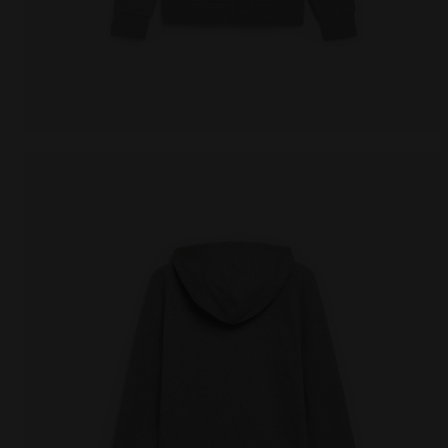
Sudadera con capucha de algodón - Hombre HOODIE