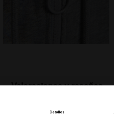
 FZ CORE GRIS CLARO MEDIO MEZCLA - Diadora
Sudadera con capucha de algodón - Hombre HOODIE 
Valoraciones y reseñas
%
Detalles