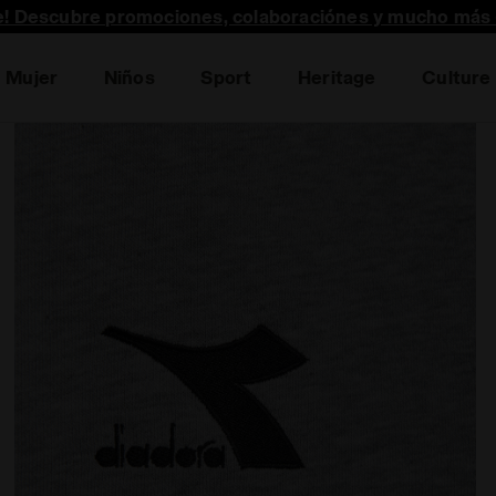
te! Descubre promociones, colaboraciónes y mucho más 
Mujer
Niños
Sport
Heritage
Culture