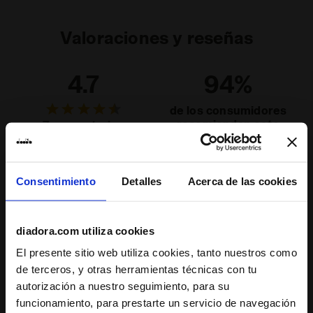
Valoraciones y reseñas
4.7
94%
de los consumidores
recomiendan este
7 comentarios
producto
Consentimiento
Detalles
Acerca de las cookies
Ajuste
estrecha
normal
ancha
diadora.com utiliza cookies
Comodidad
El presente sitio web utiliza cookies, tanto nuestros como
de terceros, y otras herramientas técnicas con tu
inadecuada
excelente
autorización a nuestro seguimiento, para su
funcionamiento, para prestarte un servicio de navegación
Calidad