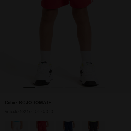
E - Diadora
Bermuda de tenis - Junior J. SHORT COURT ROJO TOMAT
Color:
ROJO TOMATE
Artículo:
102.172456_45030