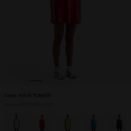
- Diadora
Vestido de tenis - Mujer L. DRESS COURT ROJO TOMATE 
Color:
ROJO TOMATE
Artículo:
102.172450_45030