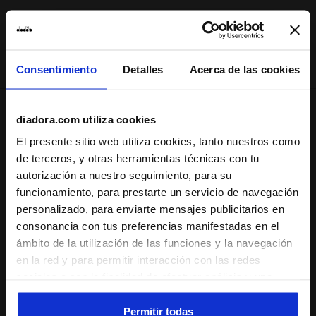
Diadora efectuará el envío de los productos solicitados
mediante DHL Express Delivery. La entrega se produce
generalmente en un plazo de 3/5 días laborables.
Consentimiento
Detalles
Acerca de las cookies
Envío
Devoluciones
diadora.com utiliza cookies
El presente sitio web utiliza cookies, tanto nuestros como
de terceros, y otras herramientas técnicas con tu
Descripción
autorización a nuestro seguimiento, para su
funcionamiento, para prestarte un servicio de navegación
Vestido de camiseta en punto suave de poliéster elástico
personalizado, para enviarte mensajes publicitarios en
con aplicación de red en la espalda, cintura baja y falda de
consonancia con tus preferencias manifestadas en el
ruedo. Una prenda perfecta para tus partidos y
ámbito de la utilización de las funciones y la navegación
entrenamientos más intensos.
en la red y para permitir interacción con las redes
sociales o con la finalidad de efectuar análisis y una
supervisión de tus comportamientos en el sitio web. Al
+ Ver más
hacer clic en Aceptar, permites el uso de cookies y otras
Permitir todas