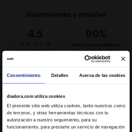
elevada elasticidad y ligereza, está
Valoraciones y reseñas
modelado y proyectado en torno al cuerpo
humano, casi como una segunda piel, y
Leer todo
sigue perfectamente los movimientos del
4.5
90%
atleta garantizando la máxima libertad de
REFLECTIVE
movimiento.
Área compuesta por estructuras
de los consumidores
reflectantes que, al reflejar la luz de los
recomiendan este
2 comentarios
vehículos, permiten la visibilidad durante
producto
las actividades deportivas nocturnas o en
Leer todo
condiciones de escasa visibilidad.
Consentimiento
Detalles
Acerca de las cookies
Ajuste
undefined
diadora.com utiliza cookies
Comodidad
El presente sitio web utiliza cookies, tanto nuestros como
de terceros, y otras herramientas técnicas con tu
undefined
autorización a nuestro seguimiento, para su
funcionamiento, para prestarte un servicio de navegación
Calidad