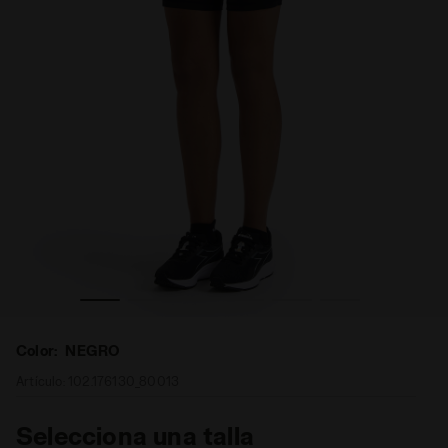
adora
Shorts para correr - Mujer L. SHORT TIGHTS NEGRO - Di
Color:
NEGRO
Artículo:
102.176130_80013
Selecciona una talla