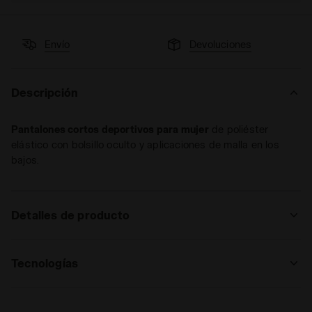
Envío
Devoluciones
Descripción
Pantalones cortos deportivos para mujer
de poliéster
elástico con bolsillo oculto y aplicaciones de malla en los
bajos.
Detalles de producto
Materiales
88 % Poliéster - 12 %
Elastano|Aplicaciones: 100 % Poliéster
Tecnologías
DIA FIT
Libertad de movimiento: el tejido, con una