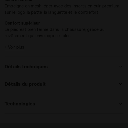
Empeigne en mesh léger avec des inserts en cuir premium
sur le logo, la patte, la languette et le contrefort
Confort supérieur
Le pied est bien ferme dans la chaussure, grâce au
revêtement qui enveloppe le talon
Pour toutes les surfaces de jeu
+ Voir plus
La conception AG (All Ground) de la semelle soutient votre
jeu sur différents types de sol
Détails techniques
: régulier
Détails du produit
régulier
haut
Supérieur
Mesh + TPU souple ; Logo en cuir
premium
Technologies
: régulier, haut
Semelle
Anatomique, amovible, en tissu et EVA
MADE IN ITALY
régulier
haut
estrémo
expansé antichoc
intérieure
Made in Italy produit.