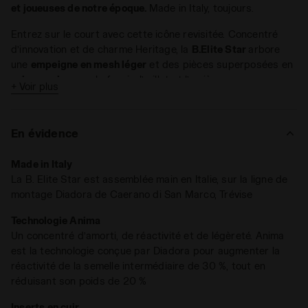
et joueuses de notre époque.
Made in Italy, toujours.
Entrez sur le court avec cette icône revisitée. Concentré
d’innovation et de charme Heritage, la
B.Elite Star
arbore
une
empeigne en mesh léger
et des pièces superposées en
cuir premium
sur le fregio, l’œillet et l’arrière.
+ Voir plus
Vitesse et contrôle. Le revêtement qui habille le contrefort
assure un maximum de
confort
et une excellente
stabilité
En évidence
lors des tournois les plus palpitants. La semelle
intermédiaire avec la
technologie Anima
est idéale pour les
Made in Italy
joueurs en quête d’amorti, de réactivité et de légèreté. Pour
La B. Elite Star est assemblée main en Italie, sur la ligne de
exceller durant les matchs les plus rapides et les
montage Diadora de Caerano di San Marco, Trévise
changements de direction soudains
.
La semelle
All Ground (AG)
fait de la B.Elite Star un modèle
Technologie Anima
performant et
fiable sur tous les terrains
, de la terre battue
Un concentré d’amorti, de réactivité et de légèreté. Anima
au béton. Pour les joueurs de tennis qui font confiance au
est la technologie conçue par Diadora pour augmenter la
savoir-faire et à l’excellence du Made In Italy
, prêts à
réactivité de la semelle intermédiaire de 30 %, tout en
pulvériser tous les records.
réduisant son poids de 20 %
Inserts en cuir