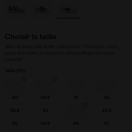
Choisir la taille
Vous ne savez pas quelle taille choisir ? Consulter notre
guide des tailles ou découvrir notre politique de retour
simplifié.
Taille (EU):
37
38
38.5
39
40
40.5
41
42
42.5
43
44
44.5
45
45.5
46
47