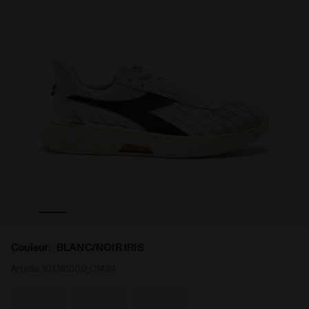
res B. ELITE STAR BLANC/NOIR IRIS - Diadora
Chaussures de tennis - Made in Italy - Pour tous les gen
Couleur:
BLANC/NOIR IRIS
Article:
101.181500_C1494