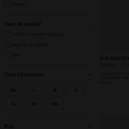
Femme
Type de produit
T-shirt à manches longues
Leggins et collants
Gilet
Leggings th
RUN TIGHTS 
72,00 €
90,
Leggings thermor
Taille Vêtements
FIBRAZERO - Wint
Homme
3XL
L
M
S
RECHERCHE POUR TAILLE - 3XL
RECHERCHE POUR TAILLE - L
RECHERCHE POUR TAILLE - M
RECHERCHE POUR TAILLE - S
XL
XS
XXL
RECHERCHE POUR TAILLE - XL
RECHERCHE POUR TAILLE - XS
RECHERCHE POUR TAILLE - XXL
Prix