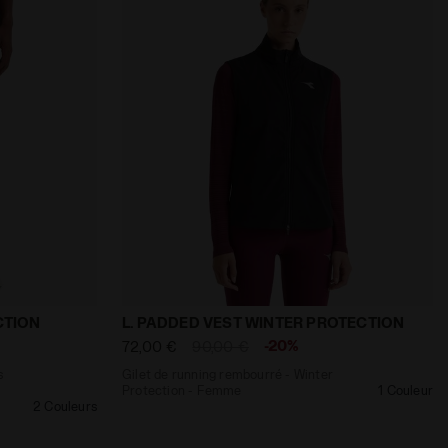
ST WINTER PROTECTION NOIR - Diadora
s avec fils FIBRAZERO - Winter Protection - Homme RU
Gilet de running rembourré - Winter Pr
CTION
L. PADDED VEST WINTER PROTECTION
-20%
72,00 €
90,00 €
s
Gilet de running rembourré - Winter
Protection - Femme
1 Couleur
2 Couleurs