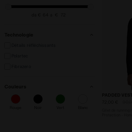
da €
a €
Technologie
Détails réfléchissants
Polartec
Fibrazero
Couleurs
Gilet de run
PADDED VEST
72,00 €
90,
Rouge
Noir
Vert
Blanc
Gilet de running
Protection - Ho