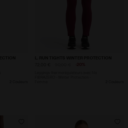
ion - Homme RUN TIGHTS WINTER PROTECTION CORIANDRE -
s avec fils FIBRAZERO - Winter Protection - Femme L. 
Leggings thermorégulateurs avec fils 
TECTION
L. RUN TIGHTS WINTER PROTECTION
-20%
72,00 €
90,00 €
s
Leggings thermorégulateurs avec fils
FIBRAZERO - Winter Protection -
2 Couleurs
Femme
2 Couleurs