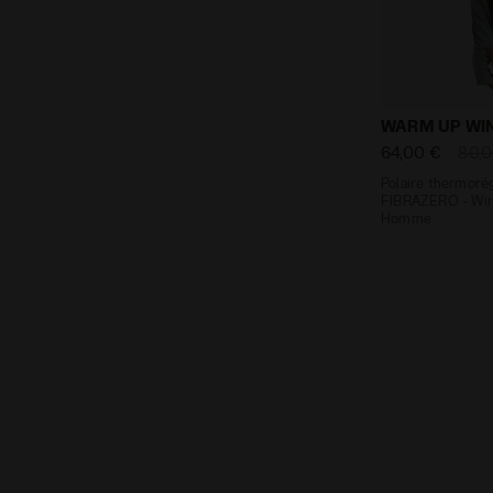
Polaire ther
WARM UP WI
64,00 €
80,
Polaire thermorég
FIBRAZERO - Wint
Homme