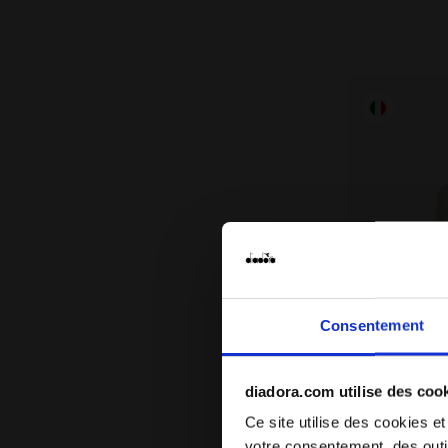
Consentement
diadora.com utilise des coo
Ce site utilise des cookies et
Polaire the
L. WARM UP 
votre consentement, des outil