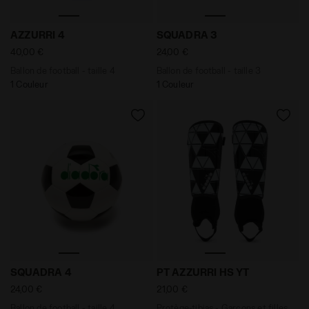
Ballon de football - taille 4 AZZURRI 4 BLANC VIF/NOIR 
Ballon de football - taille
AZZURRI 4
SQUADRA 3
40,00 €
24,00 €
Ballon de football - taille 4
Ballon de football - taille 3
1 Couleur
1 Couleur
Ballon de football - taille 4 SQUADRA 4 BLANC VIF/NOI
Protège-tibias - Garçons et
SQUADRA 4
PT AZZURRI HS YT
24,00 €
21,00 €
Ballon de football - taille 4
Protège-tibias - Garçons et filles