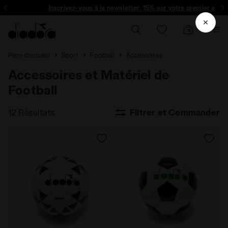
Inscrivez-vous à la newsletter: 15% sur votre premier acha
Page d’accueil
Sport
Football
Accessoires
Accessoires et Matériel de
Football
12 Résultats
Filtrer et Commander