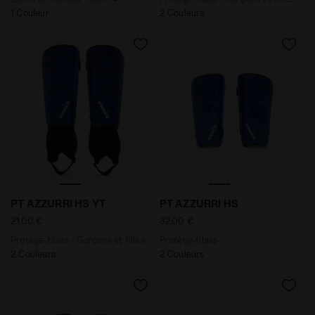
1 Couleur
2 Couleurs
Protège-tibias - Garçons et filles PT AZZURRI HS YT B
Protège-tibias PT AZZURRI
PT AZZURRI HS YT
PT AZZURRI HS
21,00 €
32,00 €
Protège-tibias - Garçons et filles
Protège-tibias
2 Couleurs
2 Couleurs