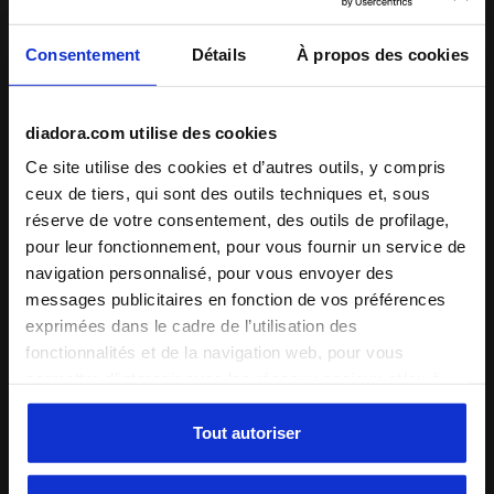
Consentement
Détails
À propos des cookies
Protège-tibias PT SCUDETTO NOIR - Diadora
Chaussettes de football S
PT SCUDETTO
SOCKS SCUDETTO
28,00 €
20,00 €
diadora.com utilise des cookies
Protège-tibias
Chaussettes de football
Ce site utilise des cookies et d’autres outils, y compris
2 Couleurs
3 Couleurs
ceux de tiers, qui sont des outils techniques et, sous
réserve de votre consentement, des outils de profilage,
pour leur fonctionnement, pour vous fournir un service de
navigation personnalisé, pour vous envoyer des
messages publicitaires en fonction de vos préférences
exprimées dans le cadre de l’utilisation des
fonctionnalités et de la navigation web, pour vous
permettre d’interagir avec les réseaux sociaux et/ou à
des fins d’analyse et de suivi de votre comportement sur
le site web. En cliquant sur Accepter, vous consentez à
Tout autoriser
l’utilisation de cookies et d’autres outils de profilage,
Chaussettes de football SOCKS SCUDETTO BLEU MAZA
Chaussettes de football S
SOCKS SCUDETTO
SOCKS SCUDETTO
d’analyse et de suivi social. Vous pouvez gérer vos
20,00 €
20,00 €