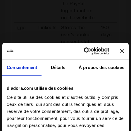
the PayPal
login-function
on the website.
li_gc
LinkedIn
Stores the
180
user's cookie
days
consent state
for the current
domain
rc::a
Google
This cookie is
Persis
Consentement
Détails
À propos des cookies
used to
tent
distinguish
between
diadora.com utilise des cookies
humans and
Ce site utilise des cookies et d’autres outils, y compris
bots. This is
ceux de tiers, qui sont des outils techniques et, sous
beneficial for
réserve de votre consentement, des outils de profilage,
the website, in
pour leur fonctionnement, pour vous fournir un service de
order to make
navigation personnalisé, pour vous envoyer des
valid reports on