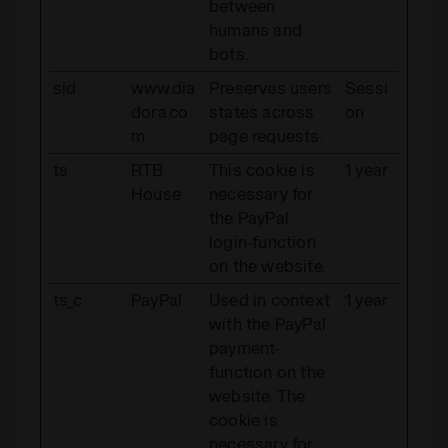
between
humans and
bots.
sid
www.dia
Preserves users
Sessi
dora.co
states across
on
m
page requests.
ts
RTB
This cookie is
1 year
House
necessary for
the PayPal
login-function
on the website.
ts_c
PayPal
Used in context
1 year
with the PayPal
payment-
function on the
website. The
cookie is
necessary for