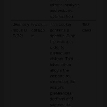
internal analysis
and website
optimization.
dwanony
www.dia
This cookie
180
mous_UI
dora.co
contains a
days
D{32}
m
specific ID on
the visitor in
order to
distinguish
visitors. This
information
allows the
website to
remember the
visitor’s
preferences,
settings and
secures the