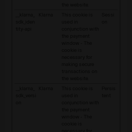
the website.
__klarna_
Klarna
This cookie is
Sessi
sdk_iden
used in
on
tity-api
conjunction with
the payment
window - The
cookie is
necessary for
making secure
transactions on
the website.
__klarna_
Klarna
This cookie is
Persis
sdk_versi
used in
tent
on
conjunction with
the payment
window - The
cookie is
necessary for