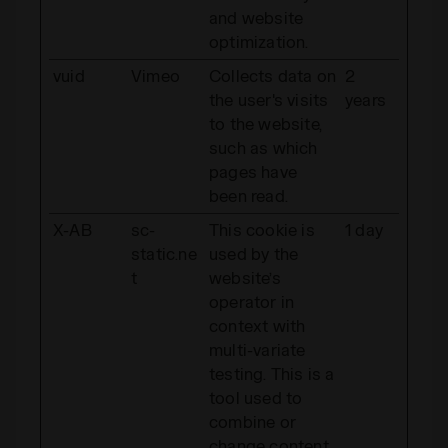
and website
optimization.
vuid
Vimeo
Collects data on
2
the user's visits
years
to the website,
such as which
pages have
been read.
X-AB
sc-
This cookie is
1 day
static.ne
used by the
t
website’s
operator in
context with
multi-variate
testing. This is a
tool used to
combine or
change content