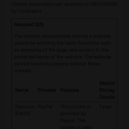
Cookie declaration last updated on 08/07/2026
by
Cookiebot
:
Required (26)
The cookies required help making a website
usable by enabling the basic functions such
as browsing of the page and access to the
protected areas of the website. The website
cannot function properly without these
cookies
Maximum
Name
Provider
Purpose
Storage
Duration
[Session
PayPal
This cookie is
1 year
ID#27]
provided by
Paypal. The
cookie is used