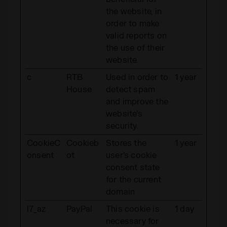
the website, in
order to make
valid reports on
the use of their
website.
c
RTB
Used in order to
1 year
House
detect spam
and improve the
website's
security.
CookieC
Cookieb
Stores the
1 year
onsent
ot
user's cookie
consent state
for the current
domain
l7_az
PayPal
This cookie is
1 day
necessary for