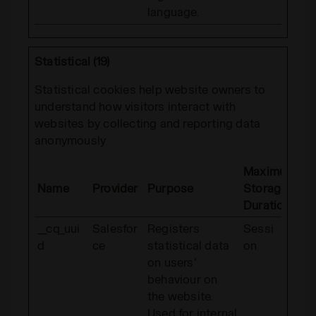
language.
Statistical (19)
Statistical cookies help website owners to
understand how visitors interact with
websites by collecting and reporting data
anonymously
Maximum
Name
Provider
Purpose
Storage
Duration
__cq_uui
Salesfor
Registers
Sessi
d
ce
statistical data
on
on users'
behaviour on
the website.
Used for internal