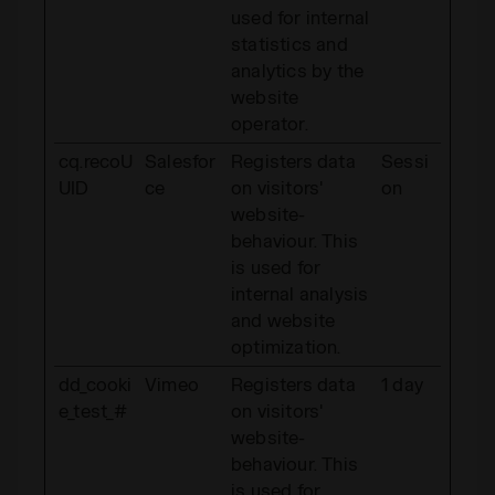
used for internal
statistics and
analytics by the
website
operator.
cq.recoU
Salesfor
Registers data
Sessi
UID
ce
on visitors'
on
website-
behaviour. This
is used for
internal analysis
and website
optimization.
dd_cooki
Vimeo
Registers data
1 day
e_test_#
on visitors'
website-
behaviour. This
is used for