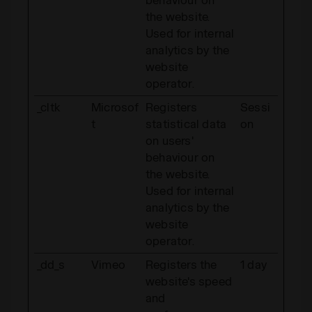
the website.
Used for internal
analytics by the
website
operator.
_cltk
Microsof
Registers
Sessi
t
statistical data
on
on users'
behaviour on
the website.
Used for internal
analytics by the
website
operator.
_dd_s
Vimeo
Registers the
1 day
website's speed
and