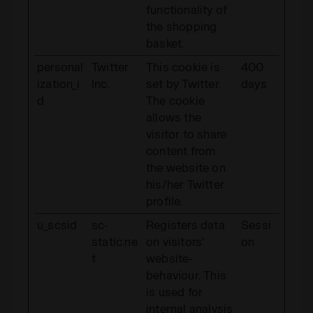
functionality of
the shopping
basket.
personal
Twitter
This cookie is
400
ization_i
Inc.
set by Twitter.
days
d
The cookie
allows the
visitor to share
content from
the website on
his/her Twitter
profile.
u_scsid
sc-
Registers data
Sessi
static.ne
on visitors'
on
t
website-
behaviour. This
is used for
internal analysis