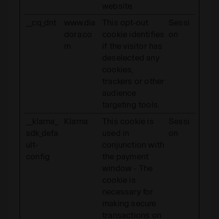
website.
__cq_dnt
www.dia
This opt-out
Sessi
dora.co
cookie identifies
on
m
if the visitor has
deselected any
cookies,
trackers or other
audience
targeting tools.
__klarna_
Klarna
This cookie is
Sessi
sdk_defa
used in
on
ult-
conjunction with
config
the payment
window - The
cookie is
necessary for
making secure
transactions on