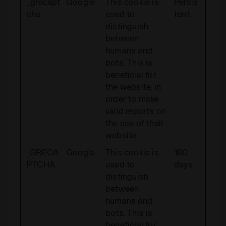
_grecapt
Google
This cookie is
Persis
cha
used to
tent
distinguish
between
humans and
bots. This is
beneficial for
the website, in
order to make
valid reports on
the use of their
website.
_GRECA
Google
This cookie is
180
PTCHA
used to
days
distinguish
between
humans and
bots. This is
beneficial for