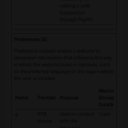
making a safe
transaction
through PayPal.
Preferences (2)
Preference cookies enable a website to
remember information that influence the way
in which the website looks or behaves, such
as the preferred language or the region where
the user is located
Maximum
Name
Provider
Purpose
Storage
Duration
g
RTB
Used in context
1 year
House
with the
language