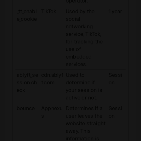
operator.
_tt_enabl
TikTok
Used by the
1 year
e_cookie
social
networking
service, TikTok,
for tracking the
use of
embedded
services.
ablyft_se
cdn.ablyf
Used to
Sessi
ssion_ch
t.com
determine if
on
eck
your session is
active or not.
bounce
Appnexu
Determines if a
Sessi
s
user leaves the
on
website straight
away. This
information is