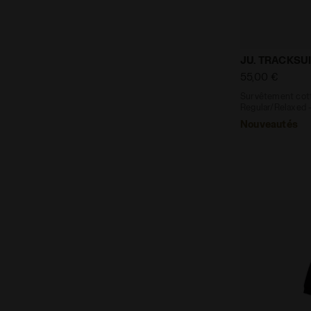
Survêtement 
JU. TRACKSUI
55,00 €
Survêtement cott
Regular/Relaxed -
Nouveautés