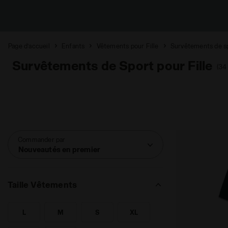
Page d’accueil
Enfants
Vêtements pour Fille
Survêtements de s
Survêtements de Sport pour Fille
(34
Commander par
Nouveautés en premier
Taille Vêtements
L
M
S
XL
RECHERCHE POUR TAILLE - L
RECHERCHE POUR TAILLE - M
RECHERCHE POUR TAILLE - S
RECHERCHE POUR TAILLE - X