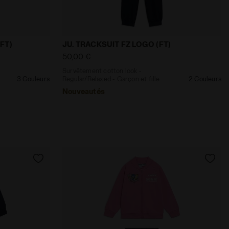
ACKSUIT HD FZ LOGO (FT) CACHEMIRE ROSE - Diadora
Regular/Relaxed - Garçon et fille JU. TRACKSUIT HD FZ L
Survêtement cotton look - Regular/Relaxe
FT)
JU. TRACKSUIT FZ LOGO (FT)
50,00 €
Survêtement cotton look -
3 Couleurs
Regular/Relaxed - Garçon et fille
2 Couleurs
Nouveautés