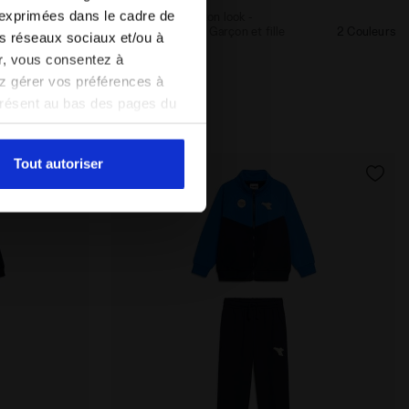
 exprimées dans le cadre de
Survêtement cotton look -
2 Couleurs
Regular/Relaxed - Garçon et fille
2 Couleurs
les réseaux sociaux et/ou à
Nouveautés
er, vous consentez à
vez gérer vos préférences à
présent au bas des pages du
amètres par défaut et, par
pouvez consulter la politique
Tout autoriser