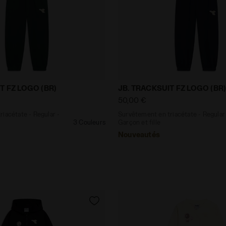
en triacétate - Regular - Garçon et fille JB. TRACKSUIT 
Survêtement en triacétate 
T FZ LOGO (BR)
JB. TRACKSUIT FZ LOGO (BR
50,00 €
iacétate - Regular -
Survêtement en triacétate - Regular
3 Couleurs
Garçon et fille
Nouveautés