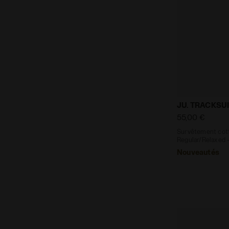
Survêtement 
JU. TRACKSUI
55,00 €
Survêtement cott
Regular/Relaxed -
Nouveautés