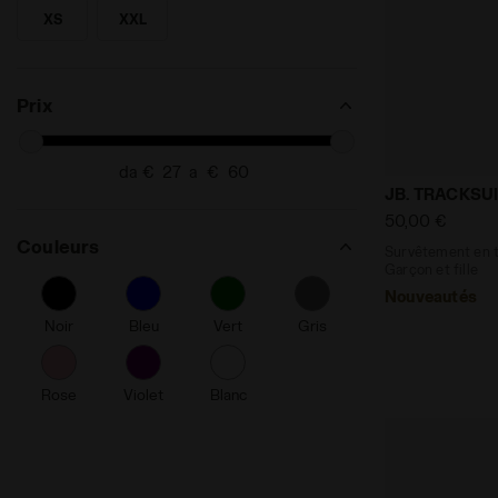
XS
XXL
RECHERCHE POUR TAILLE - XS
RECHERCHE POUR TAILLE - XXL
Prix
da €
a €
Survêtement 
JB. TRACKSUI
50,00 €
Couleurs
Survêtement en tr
Garçon et fille
Nouveautés
Noir
Bleu
Vert
Gris
Rose
Violet
Blanc