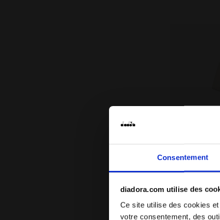
Consentement
diadora.com utilise des coo
Survêtement 
JG. TRACKSUI
Ce site utilise des cookies et
55,00 €
votre consentement, des outil