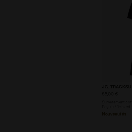
Survêtement 
JG. TRACKSUI
55,00 €
Survêtement cott
Regular/Relaxed -
Nouveautés