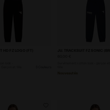
cotton look - Regular/Relaxed - Garçon et fille JU. TRAC
Survêtement cotton look - 
T HD FZ LOGO (FT)
JU. TRACKSUIT FZ SONIC (BR
60,00 €
on look -
Survêtement cotton look - garçon et
 Garçon et fille
3 Couleurs
fille
Nouveautés