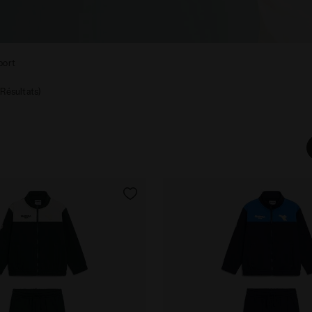
port
 Résultats)
L