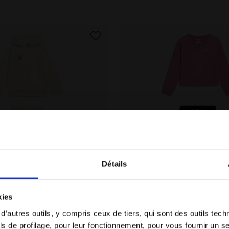
Détails
Vous êtes dans le bon pays ?
kies
Sélectionner le pays dans lequel vous souhaitez
cotton look - Regular/Relaxed - Fille JG. TRACKSUIT H
Survêtement cotton look - 
T HD FZ LOGO (BR)
JG. TRACKSUIT FZ LOGO (BR
 d’autres outils, y compris ceux de tiers, qui sont des outils tec
effectuer la livraison
50,00 €
s de profilage, pour leur fonctionnement, pour vous fournir un s