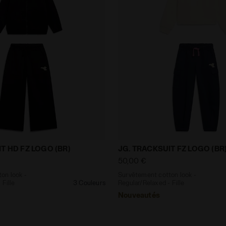
cotton look - Regular/Relaxed - Fille JG. TRACKSUIT HD 
Survêtement cotton look -
T HD FZ LOGO (BR)
JG. TRACKSUIT FZ LOGO (BR
50,00 €
on look -
Survêtement cotton look -
 Fille
3 Couleurs
Regular/Relaxed - Fille
Nouveautés