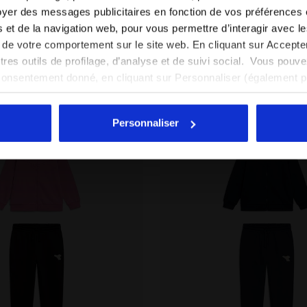
yer des messages publicitaires en fonction de vos préférences
on look -
Survêtement cotton look -
FR/FR
EN/US
 Fille
3 Couleurs
Regular/Relaxed - Fille
tés et de la navigation web, pour vous permettre d’interagir avec 
Nouveautés
vi de votre comportement sur le site web. En cliquant sur Accept
Voir tous les pays
autres outils de profilage, d’analyse et de suivi social. Vous pou
consentement donné, en cliquant sur Personnaliser (également 
r tout, vous pouvez continuer à naviguer sur le site avec les par
cookies et d’autres outils de suivi autres que techniques. Vous 
Personnaliser
quant
ici
.