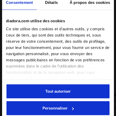
Consentement
Détails
À propos des cookies
diadora.com utilise des cookies
Ce site utilise des cookies et d’autres outils, y compris
ceux de tiers, qui sont des outils techniques et, sous
réserve de votre consentement, des outils de profilage,
pour leur fonctionnement, pour vous fournir un service de
navigation personnalisé, pour vous envoyer des
messages publicitaires en fonction de vos préférences
exprimées dans le cadre de l’utilisation des
fonctionnalités et de la navigation web, pour vous
permettre d’interagir avec les réseaux sociaux et/ou à
des fins d’analyse et de suivi de votre comportement sur
le site web. En cliquant sur Accepter, vous consentez à
Tout autoriser
WINTER GLOVES TOUCH
l’utilisation de cookies et d’autres outils de profilage,
25,00 €
2
d’analyse et de suivi social. Vous pouvez gérer vos
Personnaliser
Gants de course d’hiver - Inserts tactiles
B
préférences à tout moment ou révoquer le consentement
1 Couleur
1
donné, en cliquant sur Personnaliser (également présent