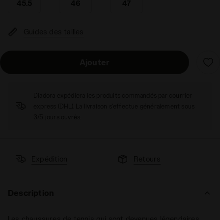
45.5
46
47
Guides des tailles
Ajouter
Diadora expédiera les produits commandés par courrier
express (DHL). La livraison s'effectue généralement sous
3/5 jours ouvrés.
Expédition
Retours
Description
Les chaussures de tennis qui sont devenues légendaires