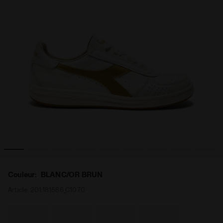
 '84 ITALIA BLANC/OR BRUN - Diadora
Sneakers Heritage en cuir - Pour tous les genres B.ELITE
Couleur:
BLANC/OR BRUN
Article:
201.181586_C1070