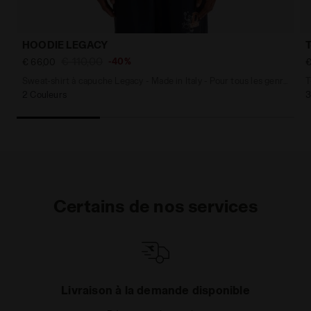
HOODIE LEGACY
T
€ 110,00
-40%
€ 66,00
€
Sweat-shirt à capuche Legacy - Made in Italy - Pour tous les genres
T
2 Couleurs
3
Certains de nos services
Livraison à la demande disponible