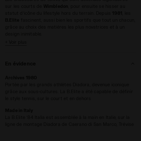
sur les courts de
Wimbledon
, pour ensuite se hisser au
statut d’icône du lifestyle hors du terrain. Depuis
1981
, les
B.Elite
fascinent, aussi bien les sportifs que tout un chacun,
grâce au choix des matières les plus novatrices et à un
design inimitable.
+ Voir plus
Il est temps d’exceller
. Si, aujourd’hui, la B.Elite est une
icône, c’est grâce aux grands champions qui l’ont portée, la
hissant au sommet.
La B.ELITE '84 célèbre ces inoubliables
En évidence
victoires sur les courts
. Réalisée en cuir,
comme toujours
.
Archives 1980
Portée par les grands athlètes Diadora, devenue iconique
grâce aux sous-cultures. La B.Elite a été capable de définir
le style tennis, sur le court et en dehors
Made in Italy
La B.Elite ‘84 Italia est assemblée à la main en Italie, sur la
ligne de montage Diadora de Caerano di San Marco, Trévise