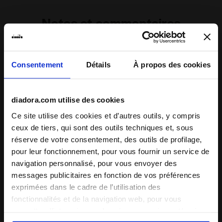
Notes et commentaires
5
100%
Consentement
Détails
À propos des cookies
des clients
recommandent ce
7 avis
produit
diadora.com utilise des cookies
Ce site utilise des cookies et d’autres outils, y compris
ceux de tiers, qui sont des outils techniques et, sous
Chaussant
réserve de votre consentement, des outils de profilage,
étroit
normal
large
pour leur fonctionnement, pour vous fournir un service de
navigation personnalisé, pour vous envoyer des
Confort
messages publicitaires en fonction de vos préférences
exprimées dans le cadre de l’utilisation des
inadapté
excellent
fonctionnalités et de la navigation web, pour vous
permettre d’interagir avec les réseaux sociaux et/ou à
Qualité