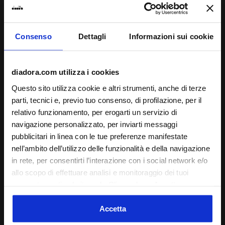
Iscriviti alla newsletter
Per te il 15% di sconto* sul primo acquisto.
Consenso
Dettagli
Informazioni sui cookie
*I prodotti scontati e la collezione running sono esclusi
dalla promozione.
diadora.com utilizza i cookies
Inserisci il tuo indirizzo e-mail
Questo sito utilizza cookie e altri strumenti, anche di terze
parti, tecnici e, previo tuo consenso, di profilazione, per il
relativo funzionamento, per erogarti un servizio di
navigazione personalizzato, per inviarti messaggi
pubblicitari in linea con le tue preferenze manifestate
Assistenza
nell’ambito dell’utilizzo delle funzionalità e della navigazione
in rete, per consentirti l’interazione con i social network e/o
Informazioni su
allo scopo di effettuare analisi e monitoraggio dei tuoi
comportamenti sul sito web. Cliccando su Accetta,
World
acconsenti all’uso dei cookie e degli altri strumenti di
tracciamento di profilazione, analitici e social. Puoi gestire
Accetta
in ogni momento le tue preferenze o revocare il consenso
Shortcuts