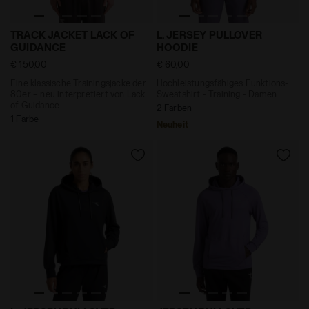
Eine klassische Trainingsjacke der 80er – neu inter
Hochleistungsfähiges Funk
TRACK JACKET LACK OF
L. JERSEY PULLOVER
GUIDANCE
HOODIE
€ 150,00
€ 60,00
Eine klassische Trainingsjacke der
Hochleistungsfähiges Funktions-
80er – neu interpretiert von Lack
Sweatshirt - Training - Damen
of Guidance
2 Farben
1 Farbe
Neuheit
Hochleistungsfähiges Funktions-Sweatshirt - Traini
Hochleistungsfähiges Funk