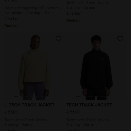
Technische Track Jacket -
Training - Damen
Hochleistungsfähiges Funktions-
Sweatshirt - Training - Herren
2 Farben
2 Farben
Neuheit
Neuheit
Technische Track Jacket - Training - Damen L. TECH 
Technische Track Jacket - 
L. TECH TRACK JACKET
TECH TRACK JACKET
€ 85,00
€ 85,00
Technische Track Jacket -
Technische Track Jacket -
Training - Damen
Training - Herren
2 Farben
2 Farben