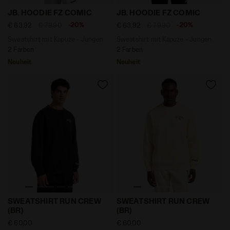
Sweatshirt mit Kapuze - Jungen JB. HOODIE FZ COMI
Sweatshirt mit Kapuze - J
JB. HOODIE FZ COMIC
JB. HOODIE FZ COMIC
-20%
-20%
€ 63,92
€ 79,90
€ 63,92
€ 79,90
Sweatshirt mit Kapuze - Jungen
Sweatshirt mit Kapuze - Jungen
2 Farben
2 Farben
Neuheit
Neuheit
Sweatshirt mit Rundhalsausschnitt - Run Valley - Für
Sweatshirt mit Rundhalsaus
SWEATSHIRT RUN CREW
SWEATSHIRT RUN CREW
(BR)
(BR)
€ 60,00
€ 60,00