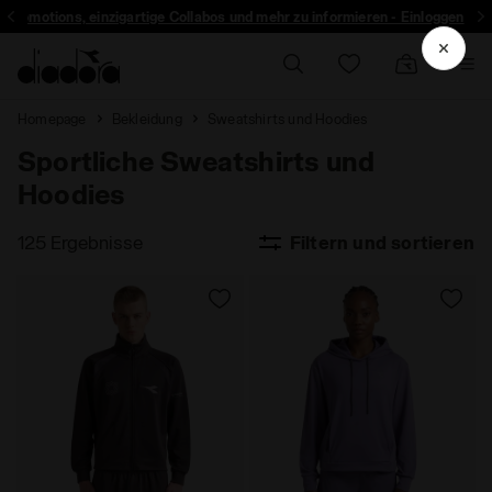
r Promotions, einzigartige Collabos und mehr zu informieren - Einloggen
Homepage
Bekleidung
Sweatshirts und Hoodies
Sportliche Sweatshirts und
Hoodies
125 Ergebnisse
Filtern und sortieren