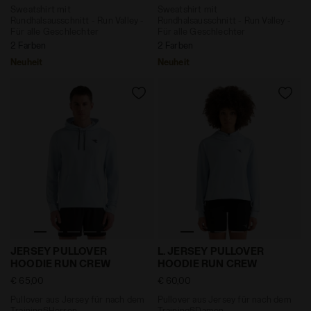
Sweatshirt mit
Sweatshirt mit
Rundhalsausschnitt - Run Valley -
Rundhalsausschnitt - Run Valley -
Für alle Geschlechter
Für alle Geschlechter
2 Farben
2 Farben
Neuheit
Neuheit
Pullover aus Jersey für nach dem Training§Herren J
Pullover aus Jersey für n
JERSEY PULLOVER
L. JERSEY PULLOVER
HOODIE RUN CREW
HOODIE RUN CREW
€ 65,00
€ 60,00
Pullover aus Jersey für nach dem
Pullover aus Jersey für nach dem
Training§Herren
Training§Damen