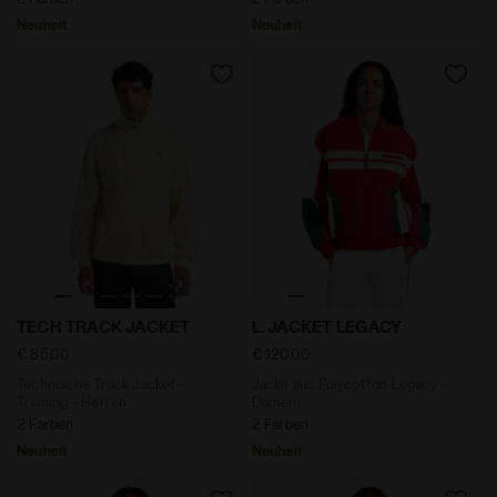
Neuheit
Neuheit
Technische Track Jacket - Training - Herren TECH TR
Jacke aus Polycotton Lega
TECH TRACK JACKET
L. JACKET LEGACY
€ 85,00
€ 120,00
Technische Track Jacket -
Jacke aus Polycotton Legacy -
Training - Herren
Damen
2 Farben
2 Farben
Neuheit
Neuheit