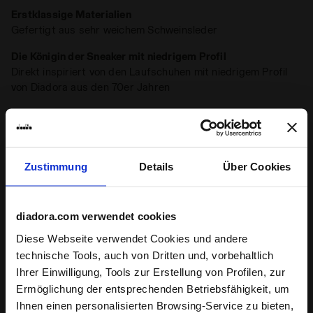
Erstklassige Materialien
Gefertigt aus sehr weichem Schweinsleder
Die Königin der Sneaker mit niedrigem Profil
Direkt inspiriert von den Laufschuhen mit niedrigem Profil
von Diadora aus den 70er Jahren
Stonewashed
Eine typische Verarbeitung der Heritage-Sneaker von
Diadora ist die Stonewash-Behandlung, die das Leder
weicher macht
Zustimmung
Details
Über Cookies
Produktdetails
diadora.com verwendet cookies
Oberer, höher
Hochwertiges Schweinsveloursleder -
Diese Webseite verwendet Cookies und andere
Stone-Wash-Behandlung und leichtes
technische Tools, auch von Dritten und, vorbehaltlich
Wachsfinish
Ihrer Einwilligung, Tools zur Erstellung von Profilen, zur
Bewertungen
Ermöglichung der entsprechenden Betriebsfähigkeit, um
Einlegesohle
herausnehmbare Innensohle
Ihnen einen personalisierten Browsing-Service zu bieten,