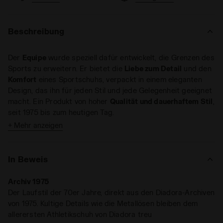
Beschreibung
Der
Equipe
wurde speziell dafür entwickelt, die Grenzen des
Sports zu erweitern. Er bietet die
Liebe zum Detail
und den
Komfort
eines Sportschuhs, verpackt in einem eleganten
Design, das ihn für jeden Stil und jede Gelegenheit geeignet
macht. Ein Produkt von hoher
Qualität und dauerhaftem Stil
,
seit 1975 bis zum heutigen Tag.
+ Mehr anzeigen
Die Sneakers
mit niedrigem Profil
erfreuen sich immer
größerer Beliebtheit.
Equipe 75 SW antizipiert die Trends
aus den 70er Jahren
. Er ist der unbestrittene König der
In Beweis
Schuhe mit niedriger Sohle,
von der Leichtathletik bis zur
heutigen Lifestyle-Kultur
. Diese aktualisierte Version des
Archiv 1975
Equipe wurde aus weichem Schweinsleder realisiert. Die
Der Laufstil der 70er Jahre, direkt aus den Diadora-Archiven
Stone-Wash
-Behandlung verleiht ihm das authentische
von 1975. Kultige Details wie die Metallösen bleiben dem
Aussehen vergangener Zeiten.
allerersten Athletikschuh von Diadora treu