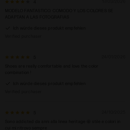
17/03/2026
4
folgenden
Link
anklicken.
MODELO FANTASTICO. COMODO Y LOS COLORES SE
ADAPTAN A LAS FOTOGRAFIAS
Ich würde dieses produkt empfehlen
Verified purchaser
24/01/2026
5
Shoes are really comfortable and love the color
combination !
Ich würde dieses produkt empfehlen
Verified purchaser
24/10/2025
5
Sono addicted da anni alla linea heritage 🤩 stile e colori in
cui mi ritrovo sempre