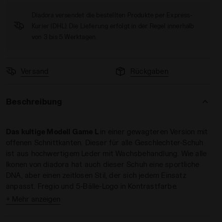
Diadora versendet die bestellten Produkte per Express-
Kurier (DHL). Die Lieferung erfolgt in der Regel innerhalb
von 3 bis 5 Werktagen.
Versand
Rückgaben
WSS/ETWAS BESSERES - Diadora
Beschreibung
Das kultige Modell Game L
in einer gewagteren Version mit
offenen Schnittkanten. Dieser für alle Geschlechter-Schuh
ist aus hochwertigem Leder mit Wachsbehandlung. Wie alle
Ikonen von diadora hat auch dieser Schuh eine sportliche
DNA, aber einen zeitlosen Stil, der sich jedem Einsatz
anpasst. Fregio und 5-Bälle-Logo in Kontrastfarbe.
+ Mehr anzeigen