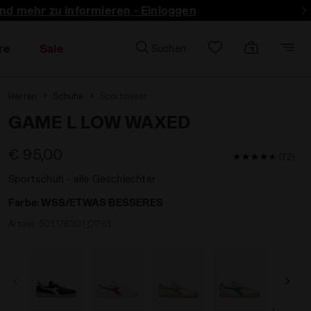
und mehr zu informieren - Einloggen
re
Sale
Suchen
Herren
Schuhe
Sportswear
GAME L LOW WAXED
€ 95,00
4,8 / 5 Kunde
(72)
Sportschuh - alle Geschlechter
Farbe:
WSS/ETWAS BESSERES
Artikel:
501.178301_C1161