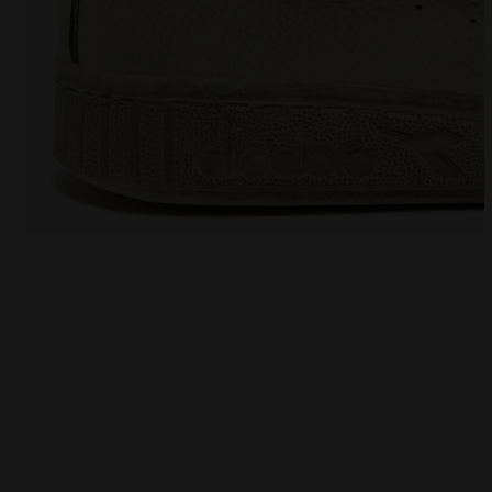
Sportschuh - alle Geschlechter GAME L LOW WAXED