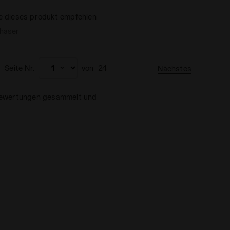
e dieses produkt empfehlen
chaser
Seite Nr.
von
24
Nächstes
 Bewertungen gesammelt und