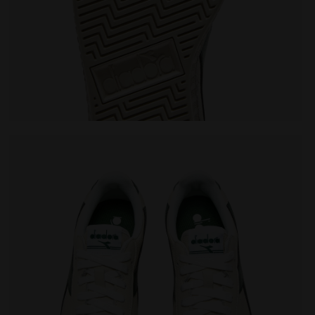
 WSS/ETWAS BESSERES - Diadora
Sportschuh - alle Geschlechter GAME L LOW WAXED 