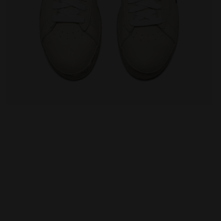
 WSS/ETWAS BESSERES - Diadora
Sportschuh - alle Geschlechter GAME L LOW WAXED 