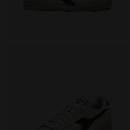
Sportschuh - alle Geschlechter GAME L LOW WAXED