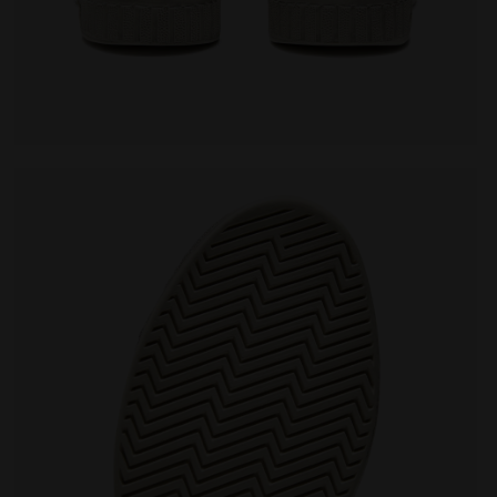
 WSS/ETWAS BESSERES - Diadora
Sportschuh - alle Geschlechter GAME L LOW WAXED 