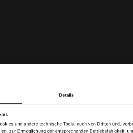
Details
Befinden Sie sich im richtigen Land?
Bewertungen
kies
Wählen Sie das Land aus, in das der Versand erfolgen
kies und andere technische Tools, auch von Dritten und, vorbeha
soll
filen, zur Ermöglichung der entsprechenden Betriebsfähigkeit, um