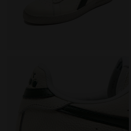
Sportschuh - alle Geschlechter GAME L LOW WAXED