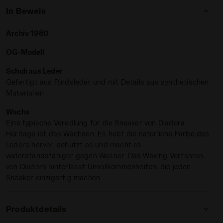
In Beweis
Archiv 1980
OG-Modell
Schuh aus Leder
Gefertigt aus Rindsleder und mit Details aus synthetischen
Materialien
WSS/ETWAS BESSERES - Diadora
Wachs
Eine typische Veredlung für die Sneaker von Diadora
Heritage ist das Wachsen. Es hebt die natürliche Farbe des
Leders hervor, schützt es und macht es
widerstandsfähiger gegen Wasser. Das Waxing-Verfahren
von Diadora hinterlässt Unvollkommenheiten, die jeden
Sneaker einzigartig machen
Produktdetails