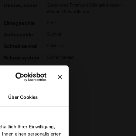
Oberer, höher
Gewalktes Premium-Vollnarbenleder -
Wachs-Behandlungv
Einlegesohle
Fest
Außensohle
Gummi
Schnürsenkel
Polyester
Schnürsystem
Schnürsenkel
Über Cookies
ltlich Ihrer Einwilligung,
 Ihnen einen personalisierten