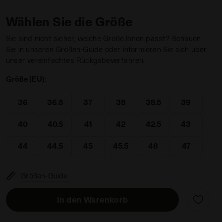
Wählen Sie die Größe
Sie sind nicht sicher, welche Größe Ihnen passt? Schauen
Sie in unseren Größen-Guide oder informieren Sie sich über
unser vereinfachtes Rückgabeverfahren.
WSS/ETWAS BESSERES - Diadora
Größe (EU):
36
36.5
37
38
38.5
39
40
40.5
41
42
42.5
43
44
44.5
45
45.5
46
47
Größen-Guide
In den Warenkorb