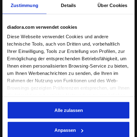
Zustimmung
Details
Über Cookies
Produktdetails
diadora.com verwendet cookies
Materialien
100 % Baumwolle - Diagonal Fleece 360
g/m²
Diese Webseite verwendet Cookies und andere
technische Tools, auch von Dritten und, vorbehaltlich
Ihrer Einwilligung, Tools zur Erstellung von Profilen, zur
Ermöglichung der entsprechenden Betriebsfähigkeit, um
Vervollständigen Sie den Look
Ihnen einen personalisierten Browsing-Service zu bieten,
um Ihnen Werbenachrichten zu senden, die Ihren im
Rahmen der Nutzung von Funktionen und des Web-
Browsings gezeigten Präferenzen entsprechen, um Ihnen
die Interaktion mit sozialen Netzwerken zu ermöglichen
und/oder um Ihr Verhalten auf der Webseite zu
analysieren und zu überwachen. Wenn Sie auf
Alle zulassen
"Annehmen" klicken, erteilen Sie die Einwilligung zur
Verwendung von Cookies und anderer zur
Anpassen
Profilerstellung, zur Analyse, auch im Zusammenhang