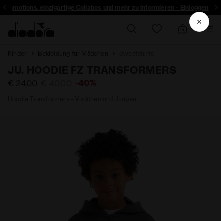
r Promotions, einzigartige Collabos und mehr zu informieren - Einloggen
Kinder
Bekleidung für Mädchen
Sweatshirts
JU. HOODIE FZ TRANSFORMERS
-40%
€ 24,00
€ 40,00
Hoodie Transformers - Mädchen und Jungen