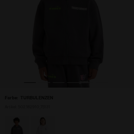
IE FZ TRANSFORMERS TURBULENZEN - Diadora
Hoodie Transformers - Mädchen und Jungen JU. HOOD
Farbe:
TURBULENZEN
Artikel:
502.182910_75131