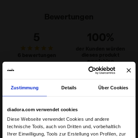
Bewertungen
5
100%
der Kunden würden
dieses produkt
6 bewertungen
empfehlen
Passform
Zustimmung
Details
Über Cookies
eng
normal
weit
Tragekomfort
diadora.com verwendet cookies
Diese Webseite verwendet Cookies und andere
mangelhaft
sehr gut
technische Tools, auch von Dritten und, vorbehaltlich
Ihrer Einwilligung, Tools zur Erstellung von Profilen, zur
Quali