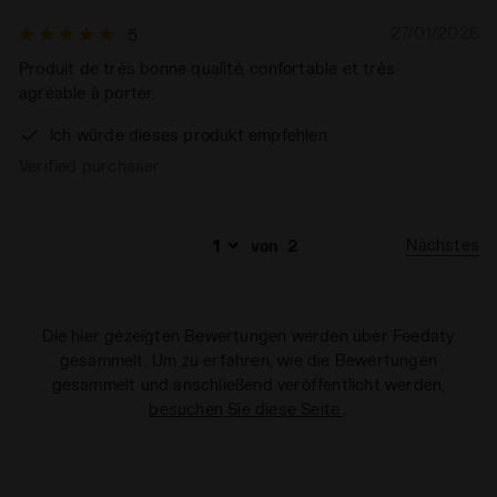
Art weiter besuchen. Sie können die erweiterte Cookie-
27/01/2026
5
Information einsehen, indem Sie den
Produit de très bonne qualité, confortable et très
folgenden
Link
anklicken.
agréable à porter.
Ich würde dieses produkt empfehlen
Verified purchaser
Nächstes
von
2
Die hier gezeigten Bewertungen werden über Feedaty
gesammelt. Um zu erfahren, wie die Bewertungen
gesammelt und anschließend veröffentlicht werden,
besuchen Sie diese Seite
.