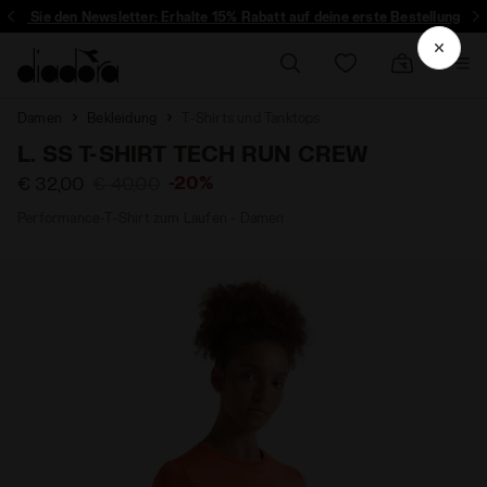
ren Sie den Newsletter: Erhalte 15% Rabatt auf deine erste Bestellung
Damen
Bekleidung
T-Shirts und Tanktops
L. SS T-SHIRT TECH RUN CREW
-20%
€ 32,00
€ 40,00
Performance-T-Shirt zum Laufen - Damen