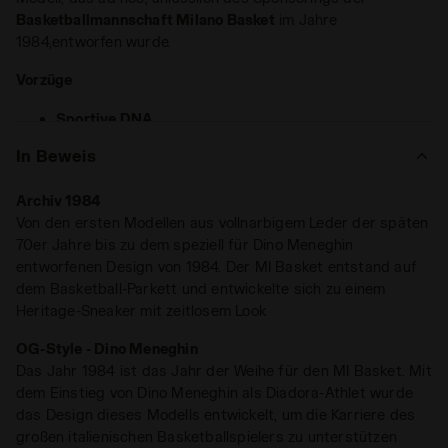
Basketballmannschaft Milano Basket
im Jahre
1984,entworfen wurde.
Vorzüge
Sportive DNA
Kunstvoller Vintage-Effekt
In Beweis
MI Basket Used,
Modell High Cut,
ein
Gender neutral
Premium-Materialien
Heritage-Sneaker
diadora. Obermaterial aus
Archiv 1984
Vollnarbenleder mit Stone-Washed-Behandlung
.
Von den ersten Modellen aus vollnarbigem Leder der späten
70er Jahre bis zu dem speziell für Dino Meneghin
entworfenen Design von 1984. Der MI Basket entstand auf
dem Basketball-Parkett und entwickelte sich zu einem
Heritage-Sneaker mit zeitlosem Look
OG-Style - Dino Meneghin
Das Jahr 1984 ist das Jahr der Weihe für den MI Basket. Mit
dem Einstieg von Dino Meneghin als Diadora-Athlet wurde
das Design dieses Modells entwickelt, um die Karriere des
großen italienischen Basketballspielers zu unterstützen