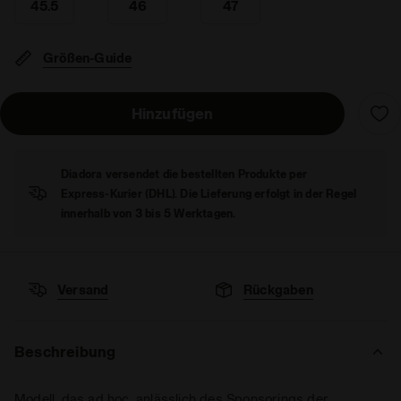
45.5
46
47
Größen-Guide
Hinzufügen
Diadora versendet die bestellten Produkte per
Express-Kurier (DHL). Die Lieferung erfolgt in der Regel
innerhalb von 3 bis 5 Werktagen.
Versand
Rückgaben
Beschreibung
Modell, das ad hoc, anlässlich des Sponsorings der