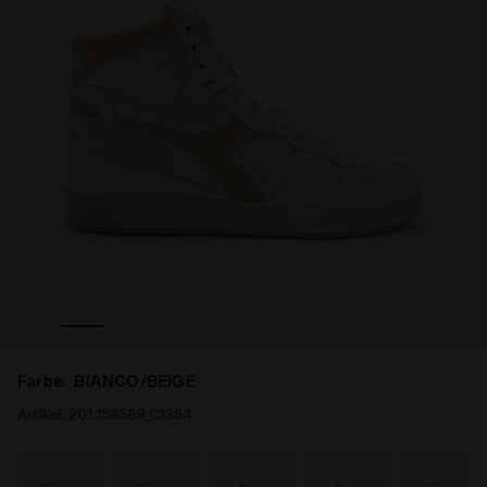
ANCO/BEIGE - Diadora
Heritage-Schuh - Gender neutral MI BASKET USED BI
Farbe:
BIANCO/BEIGE
Artikel:
201.158569_C1354