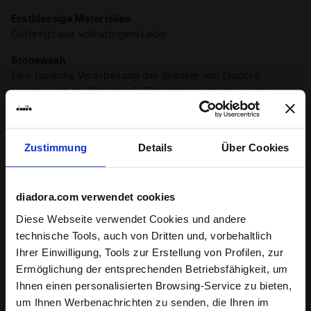
Erstklassige Materialien
Gefertigt aus vollnarbigem Leder
Stonewash
Eine typische Verarbeitung der Sneaker von Diadora
Heritage ist die Stonewash-Behandlung, die das Leder
weicher macht
Wachs
+ Mehr anzeigen
Zustimmung
Details
Über Cookies
Eine typische Veredlung für die Sneaker von Diadora
Heritage ist das Wachsen. Es hebt die natürliche Farbe des
Leders hervor, schützt es und macht es widerstandsfähiger
Produktdetails
gegen Wasser. Das Waxing-Verfahren von Diadora
diadora.com verwendet cookies
hinterlässt Unvollkommenheiten, die jeden Sneaker
Oberer, höher
Vollnarbenleder mit spezieller Stone
Diese Webseite verwendet Cookies und andere
einzigartig machen
washed-Behandlung
technische Tools, auch von Dritten und, vorbehaltlich
Ihrer Einwilligung, Tools zur Erstellung von Profilen, zur
Einlegesohle
herausnehmbare Innensohle
Bewertungen
Ermöglichung der entsprechenden Betriebsfähigkeit, um
Außensohle
Gummi
Ihnen einen personalisierten Browsing-Service zu bieten,
um Ihnen Werbenachrichten zu senden, die Ihren im
4.7
94%
Schnürsenkel
Gewachste Baumwolle