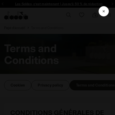
ique et plus encore - Inscrivez-vous
Les Soldes, c’est maintenant | Jusqu’à 50 % de réduction
Page d’accueil
Terms and Conditions
Terms and
Conditions
Cookies
Privacy policy
Terms and Conditions
CONDITIONS GÉNÉRALES DE