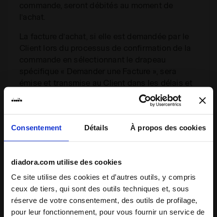
commande, seront débités au moment de
l’achat.
La facture d’achat, si elle est demandée par le
Client lors du processus de confirmation de la
commande en sélectionnant le drapeau
spécifique « Demander une Facture », sera
émise et transmise au Client dans les délais et
selon les modalités prévus par la loi.
7. Expédition des produits
Consentement
Détails
À propos des cookies
Les expéditions et livraisons des produits
commandés sur le Site seront effectuées
diadora.com utilise des cookies
exclusivement sur le territoire national du Pays
de Livraison (Shipping Country) préchoisi au
Ce site utilise des cookies et d’autres outils, y compris
début de la navigation sur le Site (qui peut être
ceux de tiers, qui sont des outils techniques et, sous
modifié), à l’exception de territoires spécifiques
réserve de votre consentement, des outils de profilage,
(par ex. zones franches, territoires d’outre-mer,
pour leur fonctionnement, pour vous fournir un service de