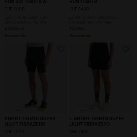
RUN 3/4 TIGHTS W
RUN TIGHTS
CHF 68,00
CHF 84,00
Leggings de running 3/4 -
Leggings de running d’hiver -
Entraînement - Femme
Entraînement - Homme
2 Couleurs
1 Couleur
Nouveautés
Nouveautés
Short legging FIBRAZERO - Running - Homme SHORT 
Short legging FIBRAZERO -
SHORT TIGHTS SUPER
L. SHORT TIGHTS SUPER
LIGHT FIBRAZERO
LIGHT FIBRAZERO
CHF 79,00
CHF 79,00