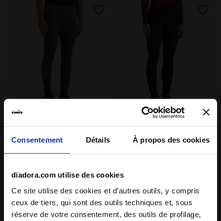
Leggings thermorégulateurs avec fils FIBRAZERO - W
Leggings thermorégulateurs
RUN TIGHTS WINTER
L. RUN TIGHTS WINTER
PROTECTION
PROTECTION
Consentement
Détails
À propos des cookies
-20%
-20%
CHF 80,80
CHF 101,00
CHF 80,80
CHF 101,00
Leggings thermorégulateurs avec
Leggings thermorégulateurs avec
fils FIBRAZERO - Winter
fils FIBRAZERO - Winter
Protection - Homme
Protection - Femme
diadora.com utilise des cookies
2 Couleurs
2 Couleurs
Ce site utilise des cookies et d’autres outils, y compris
ceux de tiers, qui sont des outils techniques et, sous
réserve de votre consentement, des outils de profilage,