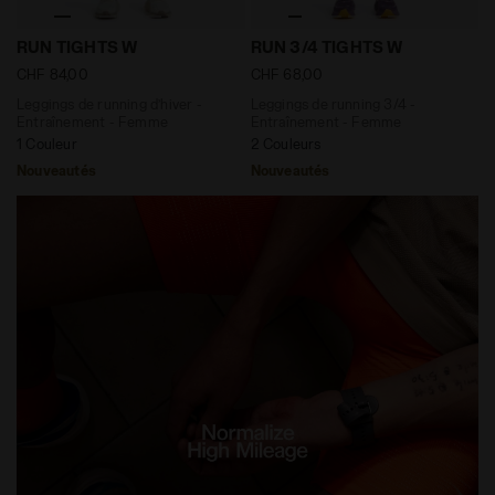
Leggings de running d’hiver - Entraînement - Femme R
Leggings de running 3/4 - 
RUN TIGHTS W
RUN 3/4 TIGHTS W
CHF 84,00
CHF 68,00
Leggings de running d’hiver -
Leggings de running 3/4 -
Entraînement - Femme
Entraînement - Femme
1 Couleur
2 Couleurs
Nouveautés
Nouveautés