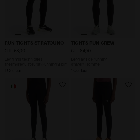
Leggings techniques thermorégulateurs§Running§Ho
Leggings de running d’hiv
RUN TIGHTS STRATOUNO
TIGHTS RUN CREW
CHF 68,00
CHF 84,00
Leggings techniques
Leggings de running
thermorégulateurs§Running§Homme
d’hiver§Homme
1 Couleur
1 Couleur