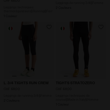
CHF 68,00
Leggings de running 3/4§Femme
Leggings techniques
2 Couleurs
thermorégulateurs§Running§Femme
1 Couleur
Leggings de running 3/4§Femme L. 3/4 TIGHTS RUN CR
Leggings techniques de co
L. 3/4 TIGHTS RUN CREW
TIGHTS STRATOZERO
CHF 68,00
CHF 68,00
Leggings de running 3/4§Femme
Leggings techniques de
course§Made in Italy§Homme
2 Couleurs
1 Couleur