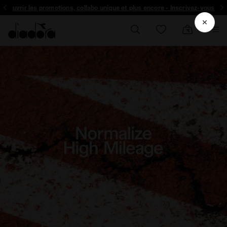
Inscrivez-vous! Soyez le premier à découvrir les promotions, collabo un
Les Soldes, c’est maintenant | Jusqu’à 50 % de réduction