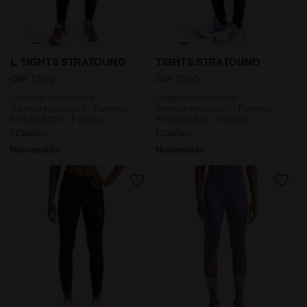
Leggings techniques thermorégulateurs - Running ST
Leggings techniques therm
L. TIGHTS STRATOUNO
TIGHTS STRATOUNO
CHF 73,00
CHF 73,00
Leggings techniques
Leggings techniques
thermorégulateurs - Running
thermorégulateurs - Running
STRATOUNO - Femme
STRATOUNO - Homme
1 Couleur
1 Couleur
Nouveautés
Nouveautés