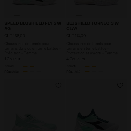
Chaussures de tennis pour terrains durs ou en terre
Chaussures de tennis pour 
SPEED BLUSHIELD FLY 5 W
BLUSHIELD TORNEO 3 W
AG
CLAY
CHF 168,00
CHF 174,00
Chaussures de tennis pour
Chaussures de tennis pour
terrains durs ou en terre battue -
terrains en terre battue -
Précision - Femme
Protection et amorti - Femme
1 Couleur
4 Couleurs
Amorti
Amorti
Réactivité
Réactivité