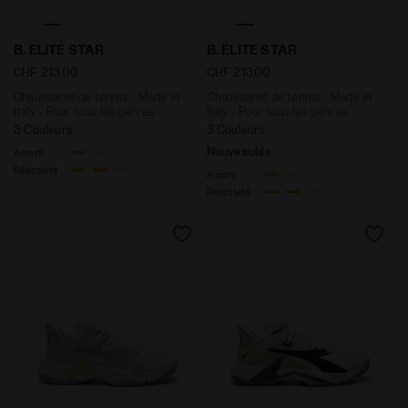
Chaussures de tennis - Made in Italy - Pour tous les ge
Chaussures de tennis - Made
B. ELITE STAR
B. ELITE STAR
CHF 213,00
CHF 213,00
Chaussures de tennis - Made in
Chaussures de tennis - Made in
Italy - Pour tous les genres
Italy - Pour tous les genres
3 Couleurs
3 Couleurs
Nouveautés
Amorti
Réactivité
Amorti
Réactivité