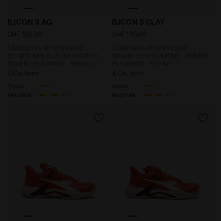
Chaussures de tennis pour terrains durs ou en terre ba
Chaussures de tennis pour t
B.ICON 3 AG
B.ICON 3 CLAY
CHF 185,00
CHF 185,00
Chaussures de tennis pour
Chaussures de tennis pour
terrains durs ou en terre battue -
terrains en terre battue - Stabilité
Stabilité et contrôle - Homme
et contrôle - Femme
4 Couleurs
4 Couleurs
Amorti
Amorti
Réactivité
Réactivité