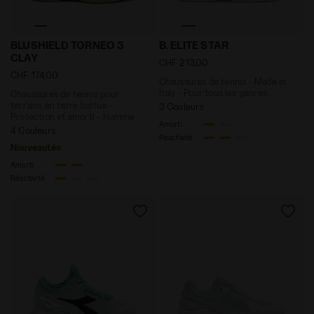
Chaussures de tennis pour terrains en terre battue 
Chaussures de tennis - Made
BLUSHIELD TORNEO 3
B. ELITE STAR
CLAY
CHF 213,00
CHF 174,00
Chaussures de tennis - Made in
Italy - Pour tous les genres
Chaussures de tennis pour
terrains en terre battue -
3 Couleurs
Protection et amorti - Homme
Amorti
4 Couleurs
Réactivité
Nouveautés
Amorti
Réactivité