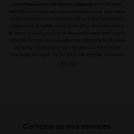
Les
chaussures de tennis Diadora
sont dotées
des technologies les plus avancées pour que vous
soyez toujours au maximum de vos performances.
Légères et souples, elles sont ultra amortissantes
et vous offrent confort et réactivité quel que soit le
type de terrain. Découvrez sans attendre le modèle
qui satisfait le mieux vos exigences dans notre
boutique en ligne. Parmi tous les sports, le tennis
est peut-être l'un des plus complexes. Pour gagner
+
Voir plus
un set, il ne suffit pas d'être rapide ou endurant, il
faut aussi être capable d'anticiper et maîtriser la
technique de jeu. Porter la paire de
chaussures de
tennis pour
homme
et
femme
adéquate est donc
essentiel pour bénéficier de parfaits appuis et
réagir au plus vite. Avec sa collection de chaussures
techniques, Diadora satisfait les exigences des
amateurs de raquette en proposant des articles
Certains de nos services
pour tous les types de surface, des
chaussures de
tennis pour terre battue
, utilisables aussi sur des