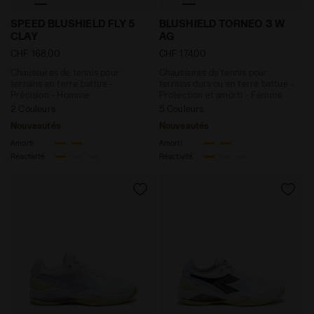
Chaussures de tennis pour terrains en terre battue
Chaussures de tennis pour 
SPEED BLUSHIELD FLY 5
BLUSHIELD TORNEO 3 W
CLAY
AG
CHF 168,00
CHF 174,00
Chaussures de tennis pour
Chaussures de tennis pour
terrains en terre battue -
terrains durs ou en terre battue -
Précision - Homme
Protection et amorti - Femme
2 Couleurs
5 Couleurs
Nouveautés
Nouveautés
Amorti
Amorti
Réactivité
Réactivité