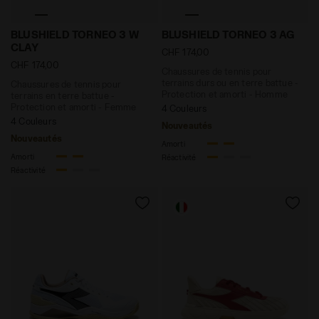
Chaussures de tennis pour terrains en terre battue 
Chaussures de tennis pour 
BLUSHIELD TORNEO 3 W
BLUSHIELD TORNEO 3 AG
CLAY
CHF 174,00
CHF 174,00
Chaussures de tennis pour
terrains durs ou en terre battue -
Chaussures de tennis pour
Protection et amorti - Homme
terrains en terre battue -
Protection et amorti - Femme
4 Couleurs
4 Couleurs
Nouveautés
Nouveautés
Amorti
Amorti
Réactivité
Réactivité