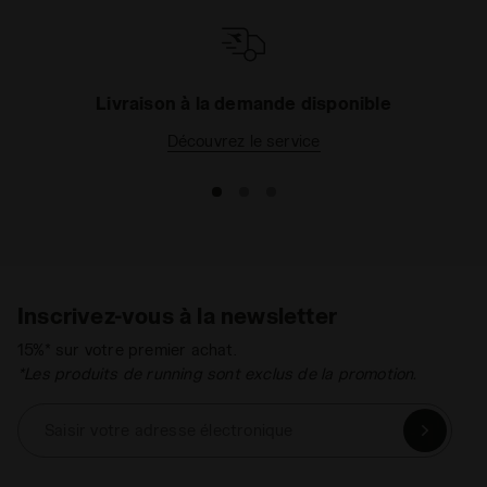
terrains plus durs comme le
béton
, aux modèles
plus légers avec doublure souple, parfaites
sur le
gazon
. Jetez un œil à notre collection de
vêtements de tennis
,
bermudas
,
jupes
,
polos
et
T-
Livraison à la demande disponible
shirt
afin de compléter votre tenue.
Découvrez le service
Inscrivez-vous à la newsletter
15%* sur votre premier achat.
*Les produits de running sont exclus de la promotion.
Saisir votre adresse électronique