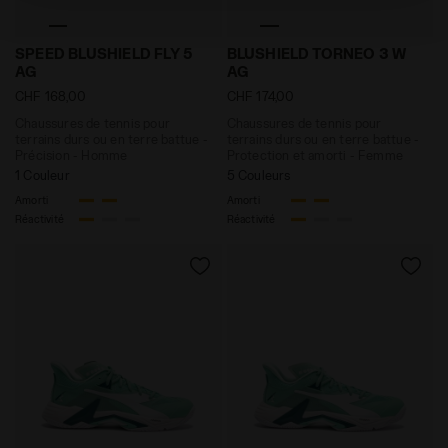
paramètres par défaut et, par conséquent, en l’absence
de cookies et d’autres outils de suivi autres que
Chaussures de tennis pour terrains durs ou en terre
Chaussures de tennis pour 
techniques. Vous pouvez consulter la politique en
SPEED BLUSHIELD FLY 5
BLUSHIELD TORNEO 3 W
AG
AG
matière de cookies en cliquant
ici
.
CHF 168,00
CHF 174,00
Chaussures de tennis pour
Chaussures de tennis pour
terrains durs ou en terre battue -
terrains durs ou en terre battue -
Précision - Homme
Protection et amorti - Femme
1 Couleur
5 Couleurs
Amorti
Amorti
Réactivité
Réactivité