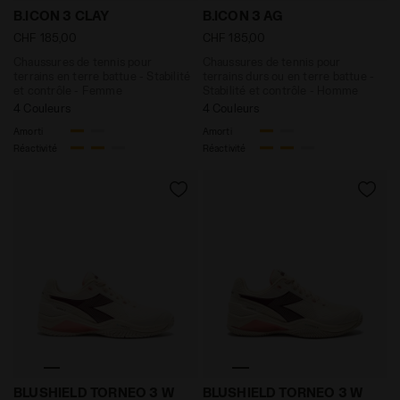
Chaussures de tennis pour terrains en terre battue - 
Chaussures de tennis pour t
B.ICON 3 CLAY
B.ICON 3 AG
CHF 185,00
CHF 185,00
Chaussures de tennis pour
Chaussures de tennis pour
terrains en terre battue - Stabilité
terrains durs ou en terre battue -
et contrôle - Femme
Stabilité et contrôle - Homme
4 Couleurs
4 Couleurs
Amorti
Amorti
Réactivité
Réactivité
Chaussures de tennis pour terrains durs ou en terr
Chaussures de tennis pour
BLUSHIELD TORNEO 3 W
BLUSHIELD TORNEO 3 W