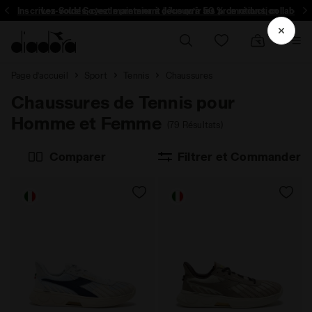
Inscrivez-vous! Soyez le premier à découvrir les promotions, collabo un
Les Soldes, c’est maintenant | Jusqu’à 50 % de réduction
Page d’accueil
Sport
Tennis
Chaussures
Chaussures de Tennis pour
Homme et Femme
(79 Résultats)
Comparer
Filtrer et Commander