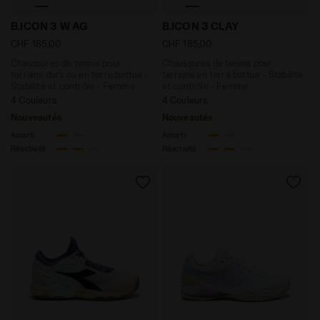
Chaussures de tennis pour terrains durs ou en terre b
Chaussures de tennis pour 
B.ICON 3 W AG
B.ICON 3 CLAY
CHF 185,00
CHF 185,00
Chaussures de tennis pour
Chaussures de tennis pour
terrains durs ou en terre battue -
terrains en terre battue - Stabilité
Stabilité et contrôle - Femme
et contrôle - Femme
4 Couleurs
4 Couleurs
Nouveautés
Nouveautés
Amorti
Amorti
Réactivité
Réactivité