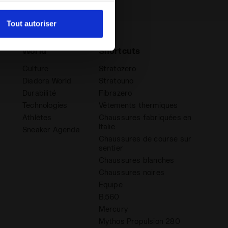
amètres par défaut et, par
pouvez consulter la politique
Tout autoriser
World
Shortcuts
Culture
Stratozero
Diadora World
Stratouno
Durabilité
Fibrazero
Technologies
Vêtements thermiques
Athlètes
Chaussures fabriquées en
Italie
Sneaker Agenda
Chaussures de course sur
sentier
Chaussures blanches
Chaussures noires
Equipe
B.560
Mercury
Mythos Propulsion 280