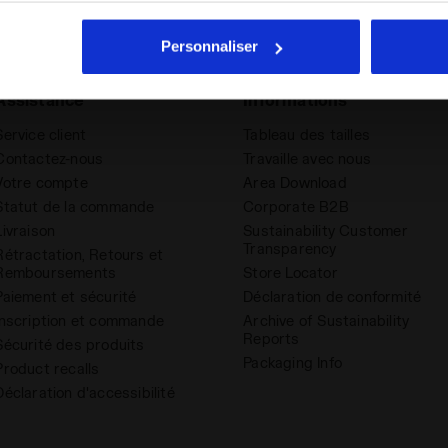
r tout, vous pouvez continuer à naviguer sur le site avec les par
cookies et d’autres outils de suivi autres que techniques. Vous 
Personnaliser
quant
ici
.
Assistance
Informations
Service client
Tableau des tailles
Contactez-nous
Travaille avec nous
Votre compte
Area Download
Statut de la commande
Corporate B2B
Livraison
Sustainability Customer
Transparency
Rétractation, Retours et
Remboursements
Store Locator
Paiement et sécurité
Déclaration de conformité
Inscription et commande
Archive of Sustainability
Reports
Sécurité des produits
Packaging Info
Product recalls
Déclaration d'accessibilité