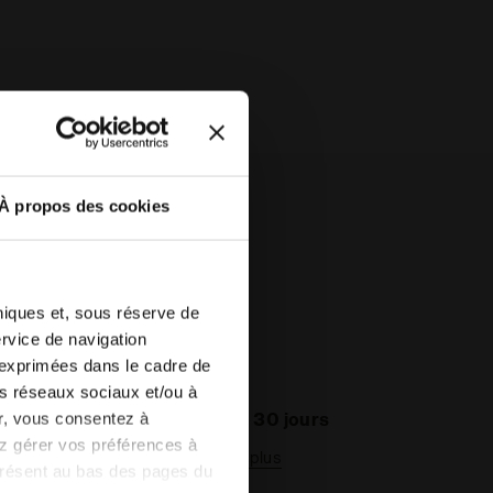
À propos des cookies
hniques et, sous réserve de
ervice de navigation
 exprimées dans le cadre de
les réseaux sociaux et/ou à
Retours sous 30 jours
er, vous consentez à
vez gérer vos préférences à
En savoir plus
présent au bas des pages du