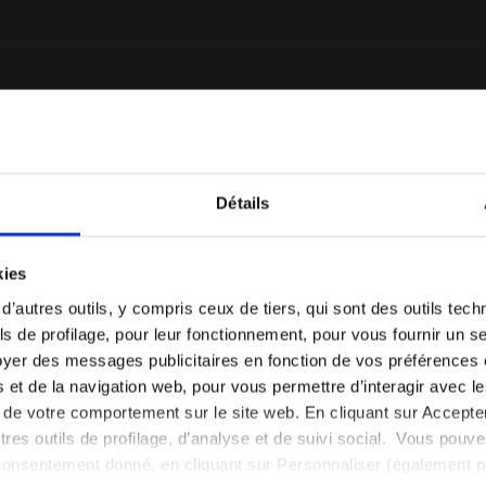
Détails
Certains de nos services
Vous êtes dans le bon pays ?
kies
Sélectionner le pays dans lequel vous souhaitez
 d’autres outils, y compris ceux de tiers, qui sont des outils tec
effectuer la livraison
s de profilage, pour leur fonctionnement, pour vous fournir un s
yer des messages publicitaires en fonction de vos préférences
FR/CH
EN/US
tés et de la navigation web, pour vous permettre d’interagir avec 
Service client toujours actif
vi de votre comportement sur le site web. En cliquant sur Accept
Voir tous les pays
autres outils de profilage, d’analyse et de suivi social. Vous pou
Contactez-nous
consentement donné, en cliquant sur Personnaliser (également 