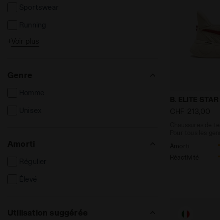
Sportswear
Running
+
Voir plus
Tennis
Football
Genre
Homme
Chaussures d
B. ELITE STAR
Unisex
CHF 213,00
Chaussures de ten
Pour tous les gen
Amorti
Amorti
Réactivité
Régulier
Élevé
Utilisation suggérée