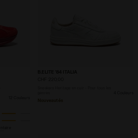
us les genres ATOMO STAR VLA MALVA MATURA/BLU PEONIA -
 in Italy - Légèreté et amorti - Pour tous les genres AT
Sneakers Heritage en cuir - Pour tous le
B.ELITE '84 ITALIA
CHF 220,00
-
Sneakers Heritage en cuir - Pour tous les
genres
4 Couleurs
12 Couleurs
Nouveautés
ntaire