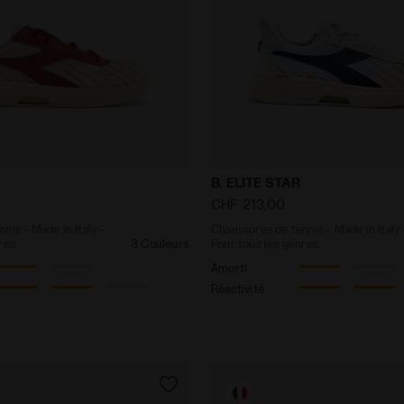
e tennis - Made in Italy - Pour tous les genres B. ELIT
Chaussures de tennis - Made
B. ELITE STAR
CHF 213,00
nis - Made in Italy -
Chaussures de tennis - Made in Italy 
res
3 Couleurs
Pour tous les genres
Amorti
Réactivité