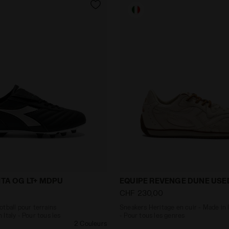
e football pour terrains compacts Made in Italy - Pour 
Sneakers Heritage en cuir
ITA OG LT+ MDPU
EQUIPE REVENGE DUNE USED
CHF 230,00
tball pour terrains
Sneakers Heritage en cuir - Made in I
Italy - Pour tous les
- Pour tous les genres
2 Couleurs