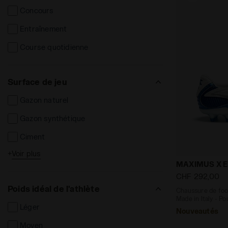
Concours
Entraînement
Course quotidienne
Surface de jeu
Gazon naturel
Gazon synthétique
Ciment
+
Voir plus
Synthétique
Chaussure de
MAXIMUS X EL
Terrains compacts
CHF 292,00
Poids idéal de l'athlète
Chaussure de foo
Terrains synthétiques
Made in Italy - Po
Léger
FG
Nouveautés
Moyen