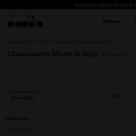
Inscrivez-vous! Soyez le 
Homme
Page d’accueil
Extra
Made In Italy
Made in Italy Shoes
Chaussures Made in Italy
(66 Résultats)
Commander par
En vedette
Collection
Heritage