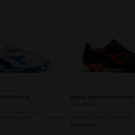
 football commémorative - Made in Italy - Pour tous l
Chaussure de football com
ITE ITALY FG
BRASIL NOVE ELITE ITALY FG
CHF 336,00
tball commémorative -
Chaussure de football commémorati
ur tous les genres
1 Couleur
Made in Italy - Pour tous les genres
Nouveautés