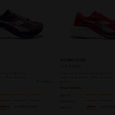
e running Made in Italy - Légèreté et amorti - Pour to
Chaussures de running Made
ATOMO STAR
CHF 213,00
ning Made in Italy -
Chaussures de running Made in Italy 
i - Pour tous les
Légèreté et amorti - Pour tous les
12 Couleurs
genres
Nouveautés
Amorti
Réactivité
neutre
supplémentaire
neutre
suppléme
Soutien