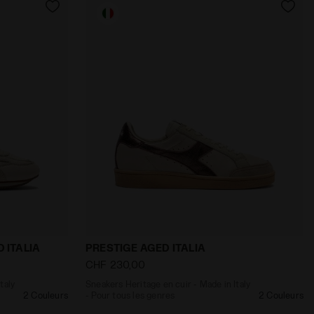
tous les genres BRASIL ICON ITA OG LT+ MDPU NOIR/BLANC 
 - Made in Italy - Pour tous les genres EQUIPE REVENGE
Sneakers Heritage en cuir - Made in Ital
 ITALIA
PRESTIGE AGED ITALIA
CHF 230,00
taly
Sneakers Heritage en cuir - Made in Italy
2 Couleurs
- Pour tous les genres
2 Couleurs