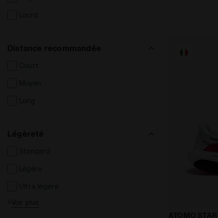
Lourd
Distance recommandée
Court
Moyen
Long
Légèreté
Standard
Légère
Ultra légère
+
Voir plus
High
Dromo X Dia
ATOMO STA