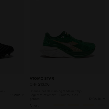
es genres MAXIMUS X ELITE ITALY FG BCO PERLATO /BLU FR
mémorative - Made in Italy - Pour tous les genres BRAS
Chaussures de running Made in Italy - L
ATOMO STAR
CHF 213,00
ve -
Chaussures de running Made in Italy -
1 Couleur
Légèreté et amorti - Pour tous les
genres
12 Couleurs
Amorti