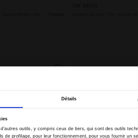
CHF 247,00
 Running Made in Italy
1 Couleur
Sneakers de sport - Pour tous les ge
Détails
Vous êtes dans le bon pays ?
kies
Sélectionner le pays dans lequel vous souhaitez
 d’autres outils, y compris ceux de tiers, qui sont des outils tec
effectuer la livraison
s de profilage, pour leur fonctionnement, pour vous fournir un s