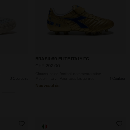
E STAR BLANC/ROUGE GRENAT - Diadora
 in Italy - Pour tous les genres B. ELITE STAR BLANC/NOIR
Chaussure de football commémorative - M
BRASIL#9 ELITE ITALY FG
CHF 292,00
-
Chaussure de football commémorative -
3 Couleurs
Made in Italy - Pour tous les genres
1 Couleur
Nouveautés