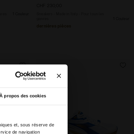
CHF 230,00
nres
1 Couleur
Sneakers - Made in Italy - Pour tous les
genres
1 Couleur
dernières pièces
À propos des cookies
hniques et, sous réserve de
ervice de navigation