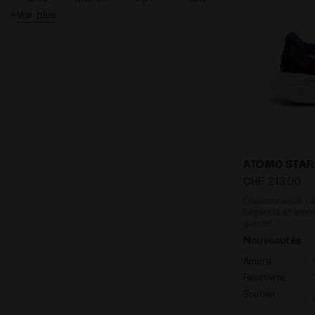
+
Voir plus
Rose
Violet
Argent
Turquoise
Blanc
Gold
Pearled
Chaussures d
ATOMO STAR
CHF 213,00
Chaussures de run
Légèreté et amort
genres
Nouveautés
Amorti
Réactivité
Soutien