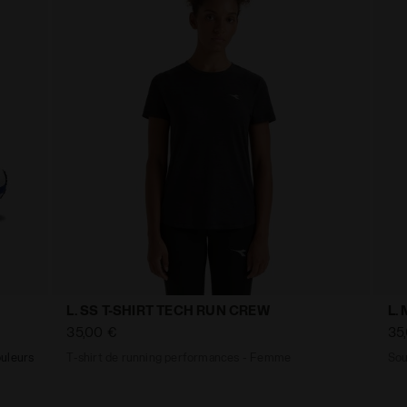
L. SS T-SHIRT TECH RUN CREW
L.
35,00 €
35
uleurs
T-shirt de running performances - Femme
Sou