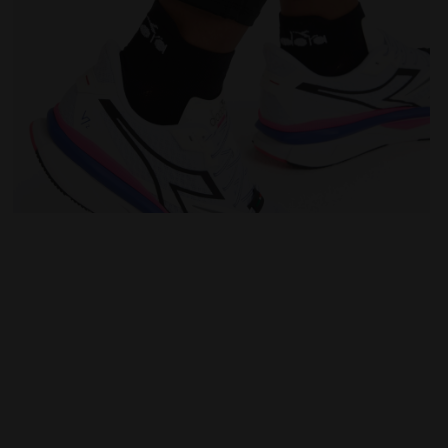
CREW NOIR - Diadora
Leggings de running d’hiver - Femme L. TIGHTS RUN CR