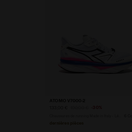
ATOMO V7000-2
-30%
133,00 €
190,00 €
Chaussures de running Made in Italy - Légèreté et amorti - Pour tous les genres
6 Co
dernières pièces