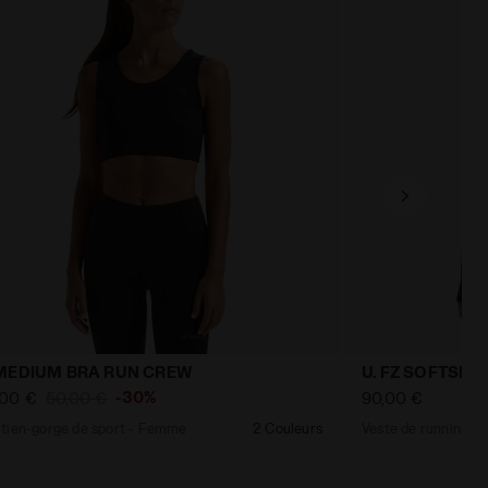
 MEDIUM BRA RUN CREW
U. FZ SOFTSHE
-30%
,00 €
50,00 €
90,00 €
tien-gorge de sport - Femme
2 Couleurs