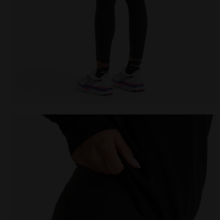
Leggings de running d’hiver - Femme L. TIGHTS RUN 