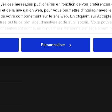
yer des messages publicitaires en fonction de vos préférences
FR/FR
EN/US
tés et de la navigation web, pour vous permettre d’interagir avec 
%
vi de votre comportement sur le site web. En cliquant sur Accept
Indispensabil
Voir tous les pays
autres outils de profilage, d’analyse et de suivi social. Vous pou
nts
dent
consentement donné, en cliquant sur Personnaliser (également 
Je recom
it
r tout, vous pouvez continuer à naviguer sur le site avec les par
Verified pur
cookies et d’autres outils de suivi autres que techniques. Vous 
Personnaliser
quant
ici
.