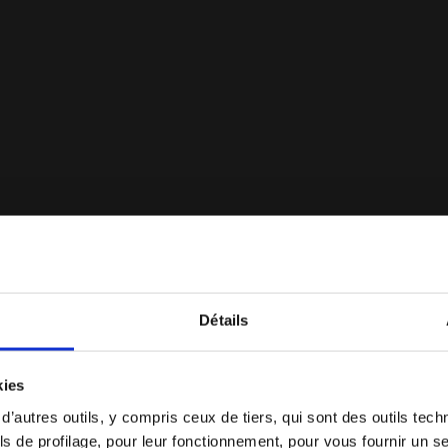
CREW NOIR - Diadora
Détails
Vous êtes dans le bon pays ?
kies
Notes et commentaires
Sélectionner le pays dans lequel vous souhaitez
 d’autres outils, y compris ceux de tiers, qui sont des outils tec
effectuer la livraison
s de profilage, pour leur fonctionnement, pour vous fournir un s