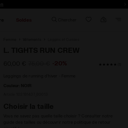
on
re
Soldes
Chercher
Femme
Vêtements
Leggins et Cuisses
L. TIGHTS RUN CREW
-20%
60,00 €
75,00 €
5 / 5 Note de
(1)
Leggings de running d’hiver - Femme
Couleur:
NOIR
Article:
102.181437_80013
Choisir la taille
Vous ne savez pas quelle taille choisir ? Consulter notre
guide des tailles ou découvrir notre politique de retour