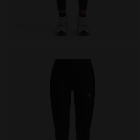
Leggings de running d’hiver - Femme L. TIGHTS RUN 