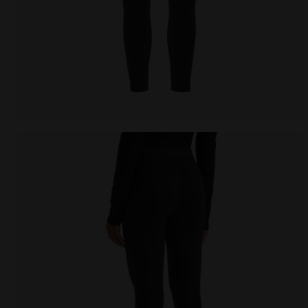
Leggings de running d’hiver - Femme L. TIGHTS RUN 