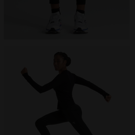
CREW NOIR - Diadora
Leggings de running d’hiver - Femme L. TIGHTS RUN CR