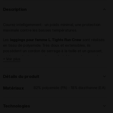
Description
Courez intelligemment : un poids minimal, une protection
maximale contre les basses températures.
Les
leggings pour femme
L. Tights Run Crew
sont réalisés
en tissu de polyamide. Très doux et extensibles, ils
EW NOIR - Diadora
possèdent un cordon de serrage à la taille et un gousset,
qui les rendent encore plus confortables sur le corps. Le
+ Voir plus
mesh
, positionné de façon stratégique derrière le genou,
régule la
transpiration
.
Détails du produit
Deux
poches pour téléphone portable
sur les hanches et
une
poche zippée
au dos. Vous pourrez ainsi emporter tout
Matériaux
82% polyamide (PA) - 18% élasthanne (EA)
le nécessaire.
Technologies