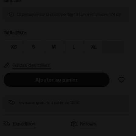
simplifié.
La personne sur la photo portée fait un S et mesure 174 cm.
Taille (EU):
EW NOIR - Diadora
XS
S
M
L
XL
XXL
Guides des tailles
Ajouter au panier
Livraison gratuite à partir de 139€
Expédition
Retours