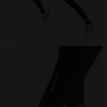
CREW NOIR - Diadora
Leggings de running d’hiver - Femme L. TIGHTS RUN CR