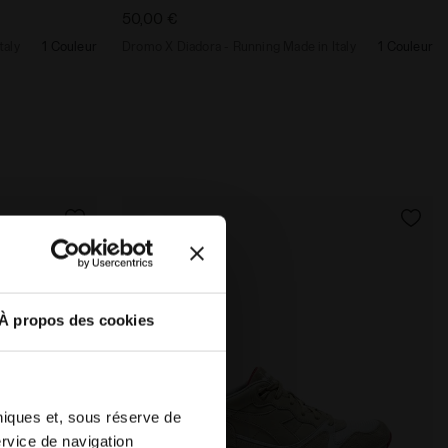
50,00 €
taly
1 Couleur
Dromo X Diadora - Running Made in Italy
1 Couleur
À propos des cookies
hniques et, sous réserve de
ervice de navigation