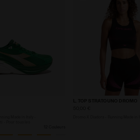
e running Made in Italy - Légèreté et amorti - Pour tou
Dromo X Diadora - Running
L. TOP STRATOUNO DROMO
50,00 €
ning Made in Italy -
Dromo X Diadora - Running Made in I
i - Pour tous les
12 Couleurs