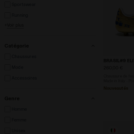
Sportswear
Running
+
Voir plus
Tennis
Football
Catégorie
Fitness
Chaussures
Others
Chaussure de
BRASIL#9 ELI
Mode
260,00 €
Chaussure de foo
Accessoires
Made in Italy - Po
Nouveautés
Genre
Homme
Femme
Unisex