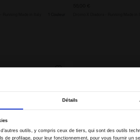
55,00 €
 Running Made in Italy
1 Couleur
Dromo X Diadora - Running Made in I
Détails
Vous êtes dans le bon pays ?
kies
Sélectionner le pays dans lequel vous souhaitez
 d’autres outils, y compris ceux de tiers, qui sont des outils tec
effectuer la livraison
s de profilage, pour leur fonctionnement, pour vous fournir un s