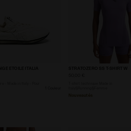
4Y
3-46
Y
letcore - Made in Italy - Pour tous les genres EQUIPE R
T-shirt technique Made i
GE ETOILE ITALIA
STRATOZERO SS T-SHIRT W
L
50,00 €
XS
re - Made in Italy - Pour
T-shirt technique Made in
1 Couleur
Italy§Running§Femme
Nouveautés