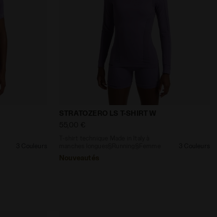
EVENGE ETOILE ITALIA BLANC TOFU - Diadora
n Italy§Running§Femme STRATOZERO SS T-SHIRT W COMPOT
T-shirt technique Made in Italy à man
STRATOZERO LS T-SHIRT W
55,00 €
T-shirt technique Made in Italy à
3 Couleurs
manches longues§Running§Femme
3 Couleurs
Nouveautés