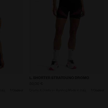
s les genres ATOMO STAR GREEN BEE/GOLD - Diadora
 Made in Italy L. TOP STRATOUNO DROMO NOIR - Diadora
Dromo X Diadora - Running Made in Ita
L. SHORTER STRATOUNO DROMO
50,00 €
taly
1 Couleur
Dromo X Diadora - Running Made in Italy
1 Couleur