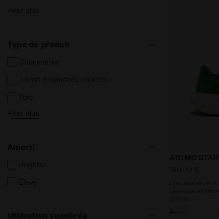
+
Voir plus
Enfant
Type de produit
Chaussures
T-shirt à manches courtes
Polo
+
Voir plus
T-shirt à manches longues
Shorts et Bermudes
Amorti
Pantalon long
Chaussures d
ATOMO STAR
Régulier
Leggins et collants
190,00 €
Élevé
Chaussures de run
Vestes
Légèreté et amort
genres
Sweat-shirts
Amorti
Utilisation suggérée