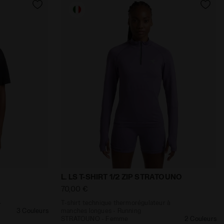
mme L. SHORTER STRATOUNO COMPOTE DE RAISIN - Diadora
égulateur - Running STRATOUNO - Femme L. SS T-SHIRT S
T-shirt technique thermorégulateur à m
L. LS T-SHIRT 1/2 ZIP STRATOUNO
70,00 €
-
T-shirt technique thermorégulateur à
3 Couleurs
manches longues - Running
STRATOUNO - Femme
2 Couleurs