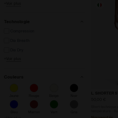
+
Voir plus
50%
Technologie
Compression
Dia Breath
Dia Dry
+
Voir plus
Dia Fit
Made in Italy
Couleurs
Duratech 5000
Polyamide - NILIT Heat
Short techni
L. SHORTER 
Jaune
Rouge
Beige
Noir
Flex Rotax System
50,00 €
Détails réfléchissants
Short technique p
temp
Bleu
Marron
Vert
Gris
Coupe-vent
Nouveautés