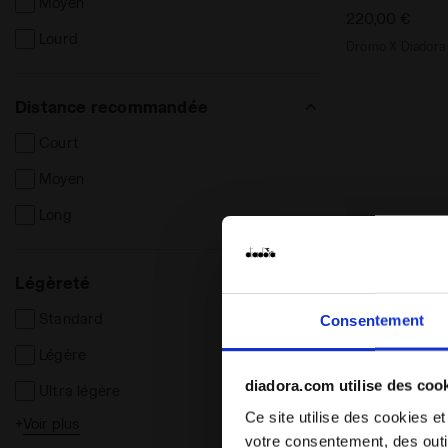
Moyen
220,00 €
Lourd
Dromo X Diadora -
Distance recommandée
Court
Moyen
Long
Légèreté
Standard
Consentement
Légère
diadora.com utilise des coo
Ultra légère
Ce site utilise des cookies et
+
Voir plus
High
votre consentement, des outil