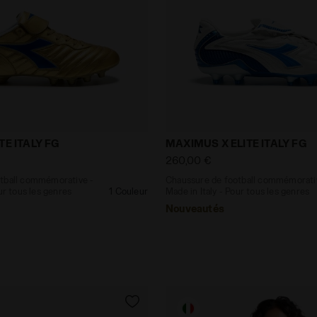
 football commémorative - Made in Italy - Pour tous le
Chaussure de football com
TE ITALY FG
MAXIMUS X ELITE ITALY FG
260,00 €
tball commémorative -
Chaussure de football commémorati
ur tous les genres
1 Couleur
Made in Italy - Pour tous les genres
Nouveautés