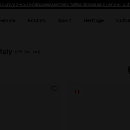
nscrivez-vous à la newsletter: 15% sur votre premier ac
Femme
Enfants
Sport
Heritage
Cultu
taly
(275 Résultats)