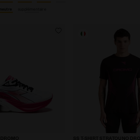
neutre
supplémentaire
dora - Running Made in Italy ATOMO STAR DROMO WHITE 
Dromo X Diadora - Runnin
R DROMO
SS T-SHIRT STRATOUNO D