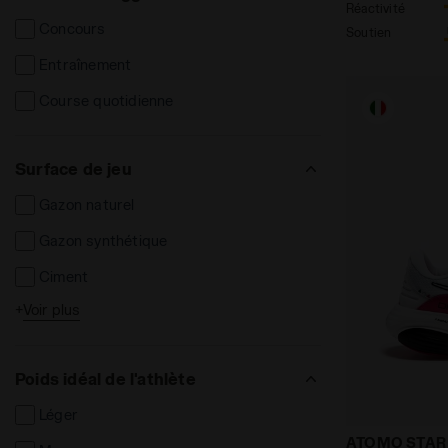
Vestes de survêtement
Réactivité
Concours
Soutien
Débardeurs
Entraînement
Soutiens-gorge de sport
Course quotidienne
Enfants Tenues
Chapeaux et casquettes
Surface de jeu
Chaussettes
Gazon naturel
Gazon synthétique
Ciment
+
Voir plus
Synthétique
Terrains compacts
Poids idéal de l'athlète
Terrains synthétiques
Léger
FG
Dromo X Dia
ATOMO STA