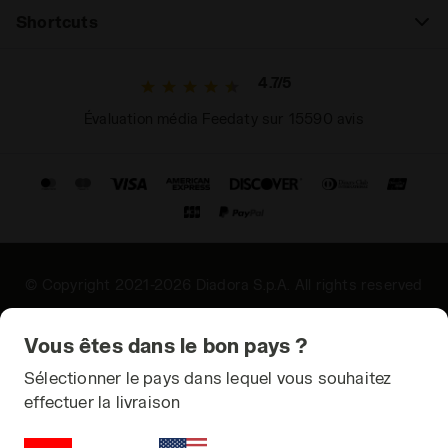
Shortcuts
4.7/5
Évaluation média Feedaty sur 15590 avis
© Copyright 2021-2026 Diadora S.p.A. All rights reserved
Confidentialité
Vous êtes dans le bon pays ?
Cookies
Sélectionner le pays dans lequel vous souhaitez
effectuer la livraison
Conditions générales
Plan du site