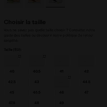
Choisir la taille
Vous ne savez pas quelle taille choisir ? Consulter notre
guide des tailles ou découvrir notre politique de retour
simplifié.
Taille (EU):
37
38
38.5
39
40
40.5
41
42
42.5
43
44
44.5
45
45.5
46
47
47.5
48
49