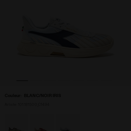
res B. ELITE STAR BLANC/NOIR IRIS - Diadora
Chaussures de tennis - Made in Italy - Pour tous les gen
Couleur:
BLANC/NOIR IRIS
Article:
101.181500_C1494