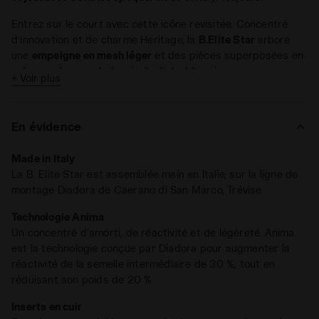
Entrez sur le court avec cette icône revisitée. Concentré
d’innovation et de charme Heritage, la
B.Elite Star
arbore
une
empeigne en mesh léger
et des pièces superposées en
cuir premium
sur le fregio, l’œillet et l’arrière.
+ Voir plus
Vitesse et contrôle. Le revêtement qui habille le contrefort
assure un maximum de
confort
et une excellente
stabilité
En évidence
lors des tournois les plus palpitants. La semelle
intermédiaire avec la
technologie Anima
est idéale pour les
Made in Italy
joueurs en quête d’amorti, de réactivité et de légèreté. Pour
La B. Elite Star est assemblée main en Italie, sur la ligne de
exceller durant les matchs les plus rapides et les
montage Diadora de Caerano di San Marco, Trévise
changements de direction soudains
.
La semelle
All Ground (AG)
fait de la B.Elite Star un modèle
Technologie Anima
performant et
fiable sur tous les terrains
, de la terre battue
Un concentré d’amorti, de réactivité et de légèreté. Anima
au béton. Pour les joueurs de tennis qui font confiance au
est la technologie conçue par Diadora pour augmenter la
savoir-faire et à l’excellence du Made In Italy
, prêts à
réactivité de la semelle intermédiaire de 30 %, tout en
pulvériser tous les records.
réduisant son poids de 20 %
Inserts en cuir