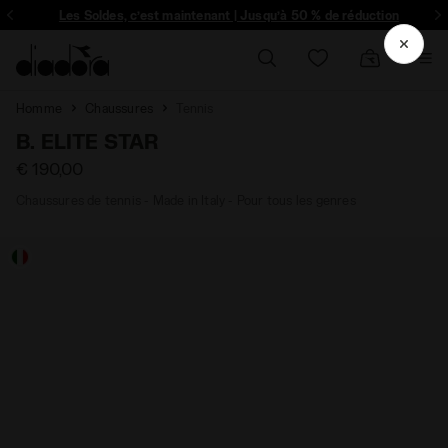
Les Soldes, c’est maintenant | Jusqu’à 50 % de réduction
Homme
Chaussures
Tennis
B. ELITE STAR
€ 190,00
Chaussures de tennis - Made in Italy - Pour tous les genres