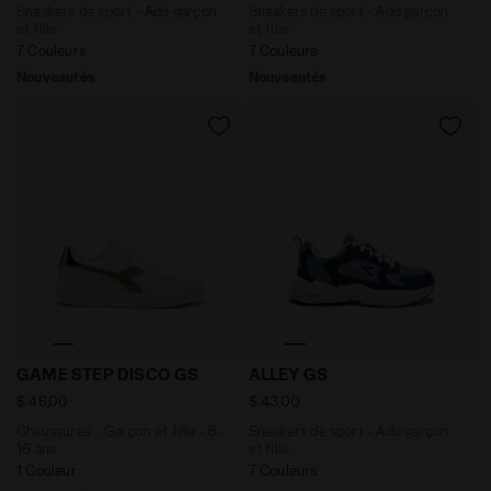
Sneakers de sport - Ado garçon
Sneakers de sport - Ado garçon
et fille
et fille
7 Couleurs
7 Couleurs
Nouveautés
Nouveautés
Chaussures - Garçon et fille - 8-16 ans GAME STEP D
Sneakers de sport - Ado gar
GAME STEP DISCO GS
ALLEY GS
$ 46,00
$ 43,00
Chaussures - Garçon et fille - 8-
Sneakers de sport - Ado garçon
16 ans
et fille
1 Couleur
7 Couleurs