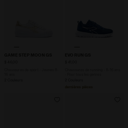
Chaussures de sport - Jeunes 8-16 ans GAME STEP 
Chaussures de running - 8-1
GAME STEP MOON GS
EVO RUN GS
$ 46,00
$ 41,00
Chaussures de sport - Jeunes 8-
Chaussures de running - 8-16 ans
16 ans
- Pour tous les genres
2 Couleurs
2 Couleurs
dernières pièces