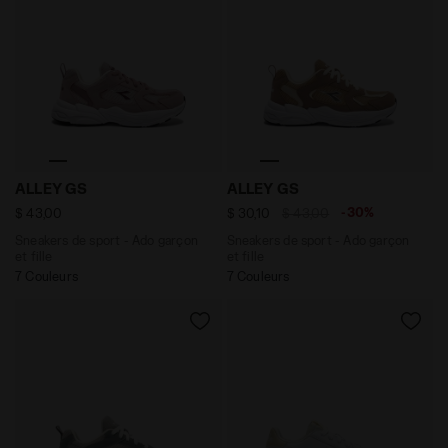
Sneakers de sport - Ado garçon et fille ALLEY GS GLAC
Sneakers de sport - Ado garç
ALLEY GS
ALLEY GS
-30%
$ 43,00
$ 30,10
$ 43,00
Sneakers de sport - Ado garçon
Sneakers de sport - Ado garçon
et fille
et fille
7 Couleurs
7 Couleurs