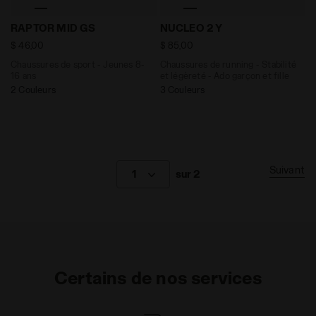
Chaussures de sport - Jeunes 8-16 ans RAPTOR MID 
Chaussures de running - St
RAPTOR MID GS
NUCLEO 2 Y
$ 46,00
$ 85,00
Chaussures de sport - Jeunes 8-
Chaussures de running - Stabilité
16 ans
et légèreté - Ado garçon et fille
2 Couleurs
3 Couleurs
Suivant
1
sur 2
Certains de nos services