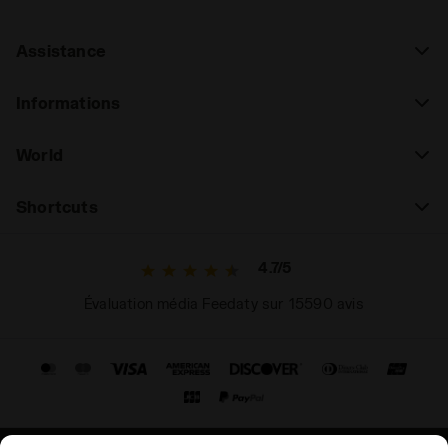
Assistance
Informations
World
Shortcuts
4.7/5
Évaluation média Feedaty sur 15590 avis