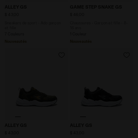
Sneakers de sport - Ado garçon et fille ALLEY GS GRIS 
Chaussures - Garçon et fil
ALLEY GS
GAME STEP SNAKE GS
$ 43,00
$ 46,00
Sneakers de sport - Ado garçon
Chaussures - Garçon et fille - 8-
et fille
16 ans
7 Couleurs
1 Couleur
Nouveautés
Nouveautés
Sneakers de sport - Ado garçon et fille ALLEY GS 
Sneakers de sport - Ado garç
ALLEY GS
ALLEY GS
$ 43,00
$ 43,00