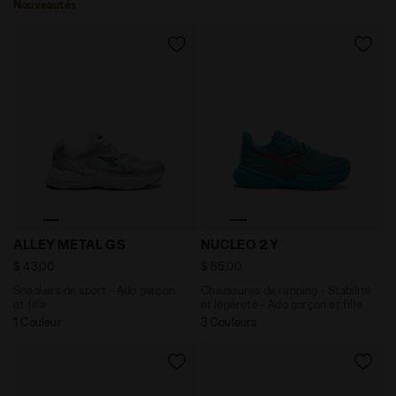
Nouveautés
Sneakers de sport - Ado garçon et fille ALLEY METAL
Chaussures de running - Sta
ALLEY METAL GS
NUCLEO 2 Y
$ 43,00
$ 85,00
Sneakers de sport - Ado garçon
Chaussures de running - Stabilité
et fille
et légèreté - Ado garçon et fille
1 Couleur
3 Couleurs