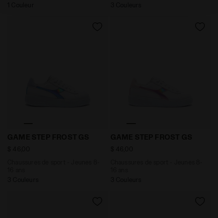
1 Couleur
3 Couleurs
de cookies et d’autres outils de suivi autres que
techniques. Vous pouvez consulter la politique en
matière de cookies en cliquant
ici
.
Chaussures de sport - Jeunes 8-16 ans GAME STEP F
Chaussures de sport - Jeu
GAME STEP FROST GS
GAME STEP FROST GS
$ 46,00
$ 46,00
Chaussures de sport - Jeunes 8-
Chaussures de sport - Jeunes 8-
16 ans
16 ans
3 Couleurs
3 Couleurs