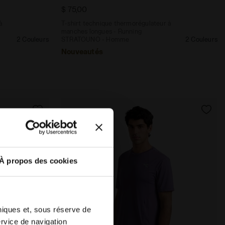
$ 75,00
à
T-shirt technique thermorégulateur à
manches longues - Running
2 Couleurs
STRATOUNO - Homme
2 Couleurs
Nouveautés
À propos des cookies
hniques et, sous réserve de
ervice de navigation