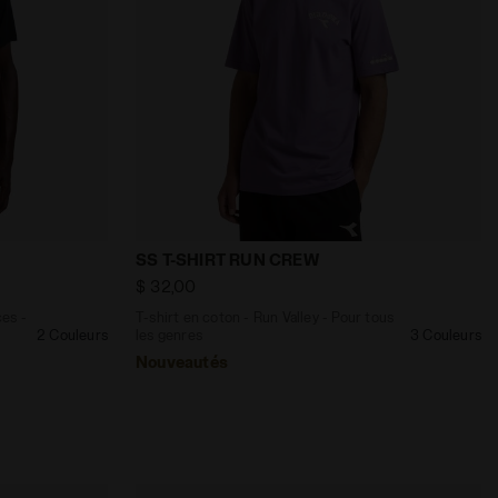
ion - Homme SS T-SHIRT FIBRAZERO CITRON VERT SAUVAGE
performances - Entraînement - Homme SS TECH T-SHIRT NOI
T-shirt en coton - Run Valley - Pour to
SS T-SHIRT RUN CREW
$ 32,00
es -
T-shirt en coton - Run Valley - Pour tous
2 Couleurs
les genres
3 Couleurs
Nouveautés