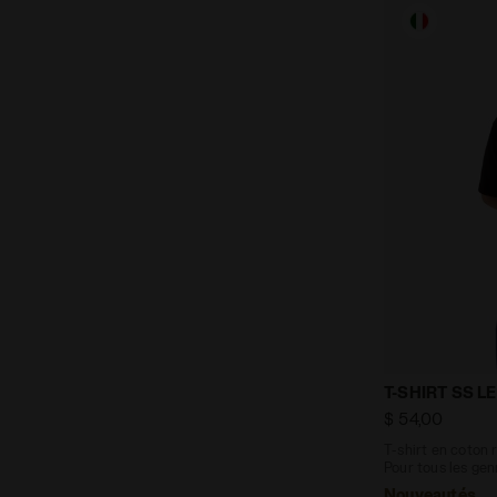
T-shirt en co
T-SHIRT SS LE
$ 54,00
T-shirt en coton r
Pour tous les gen
Nouveautés