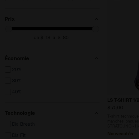
XS/S
XXL
XXS
RECHERCHE POUR TAILLE - XS/S
RECHERCHE POUR TAILLE - XXL
RECHERCHE POUR TAILLE - XXS
Prix
da $
a $
Économie
20%
30%
40%
T-shirt tec
LS T-SHIRT 1
$ 75,00
Technologie
T-shirt techniqu
manches longues
Dia Breath
STRATOUNO - 
Nouveautés
Dia Fit