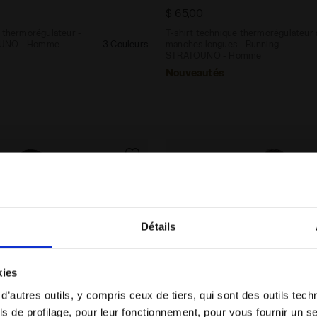
$ 65,00
e thermorégulateur -
T-shirt technique thermorégulateur 
OUNO - Homme
3 Couleurs
manches longues - Running
STRATOUNO - Homme
Nouveautés
Détails
Vous êtes dans le bon pays ?
kies
Sélectionner le pays dans lequel vous souhaitez
 d’autres outils, y compris ceux de tiers, qui sont des outils tec
effectuer la livraison
s de profilage, pour leur fonctionnement, pour vous fournir un s