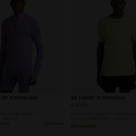
hnique thermorégulateur à manches longues - Running S
T-shirt technique thermo
/2 ZIP STRATOUNO
SS T-SHIRT STRATOUNO
$ 60,00
e thermorégulateur à
T-shirt technique thermorégulateur 
 - Running
Running STRATOUNO - Homme
Homme
2 Couleurs
Nouveautés