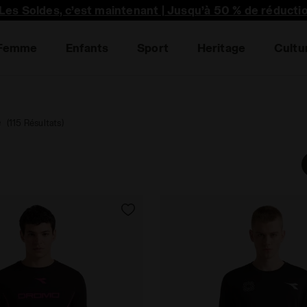
premier à découvrir les promotions, collabo unique et p
Les Soldes, c’est maintenant | Jusqu’à 50 % de réducti
Femme
Enfants
Sport
Heritage
Cultu
e
(115 Résultats)