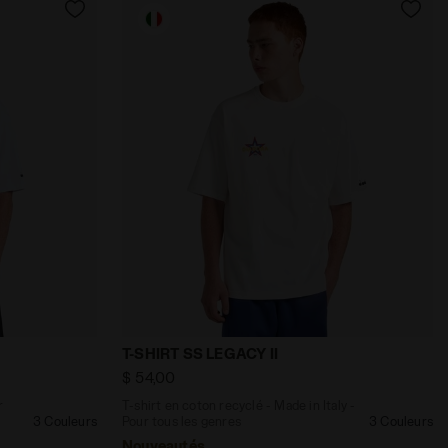
 SS LEGACY II NOIR DE JAIS - Diadora
Italy - Pour tous les genres T-SHIRT SS LEGACY I BLANC VI
T-shirt en coton recyclé - Made in Italy -
T-SHIRT SS LEGACY II
$ 54,00
r
T-shirt en coton recyclé - Made in Italy -
3 Couleurs
Pour tous les genres
3 Couleurs
Nouveautés