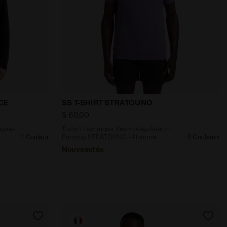
OMO NOIR - Diadora
anches longues revisité par Lack of Guidance T-SHIRT L
T-shirt technique thermorégulateur - 
CE
SS T-SHIRT STRATOUNO
$ 60,00
ngues
T-shirt technique thermorégulateur -
1 Couleur
Running STRATOUNO - Homme
3 Couleurs
Nouveautés