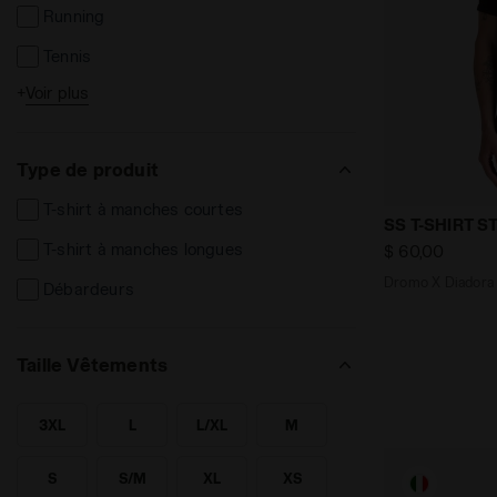
Running
Tennis
+
Voir plus
Football
Fitness
Type de produit
Others
T-shirt à manches courtes
Dromo X Dia
SS T-SHIRT
T-shirt à manches longues
$ 60,00
Dromo X Diadora -
Débardeurs
Taille Vêtements
3XL
L
L/XL
M
RECHERCHE POUR TAILLE - 3XL
RECHERCHE POUR TAILLE - L
RECHERCHE POUR TAILLE - L/XL
RECHERCHE POUR TAILLE - M
S
S/M
XL
XS
RECHERCHE POUR TAILLE - S
RECHERCHE POUR TAILLE - S/M
RECHERCHE POUR TAILLE - XL
RECHERCHE POUR TAILLE - X