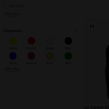
Dia Light
+
Voir plus
Made in Italy
Détails réfléchissants
Couleurs
Sans couture
Réduction de friction
Jaune
Rouge
Beige
Noir
Fibrazero
Ergonomique
Bleu
Marron
Fluo
Vert
Anti-microbien anti-odeurs
+
Voir plus
% Recyclé
Orange
Violet
Turquoise
Blanc
Finition d'ourlet scellé
Tpg
T-shirt tec
SS T-SHIRT 