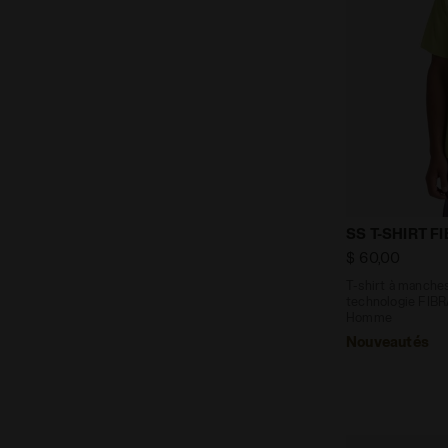
T-shirt à m
SS T-SHIRT F
$ 60,00
T-shirt à manche
technologie FIB
Homme
Nouveautés