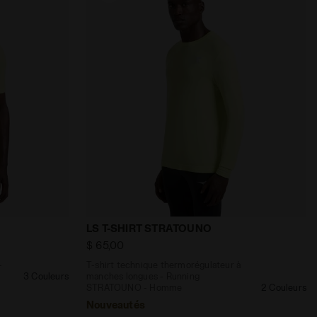
TRATOUNO - Homme LS T-SHIRT 1/2 ZIP STRATOUNO COMPOT
régulateur - Running STRATOUNO - Homme SS T-SHIRT S
T-shirt technique thermorégulateur à 
LS T-SHIRT STRATOUNO
$ 65,00
-
T-shirt technique thermorégulateur à
3 Couleurs
manches longues - Running
STRATOUNO - Homme
2 Couleurs
Nouveautés