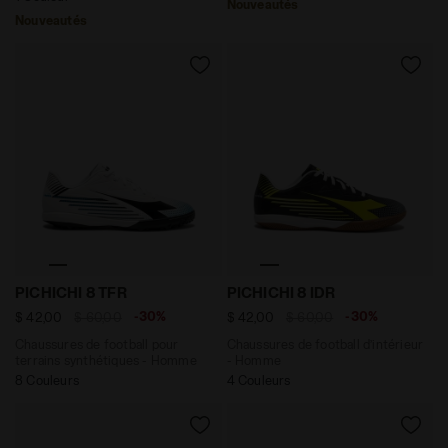
Nouveautés
Nouveautés
Chaussures de football pour terrains synthétiques -
Chaussures de football d’i
PICHICHI 8 TFR
PICHICHI 8 IDR
-30%
-30%
$ 42,00
$ 60,00
$ 42,00
$ 60,00
Chaussures de football pour
Chaussures de football d’intérieur
terrains synthétiques - Homme
- Homme
8 Couleurs
4 Couleurs