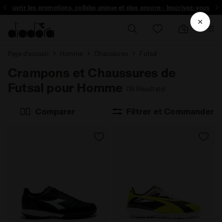
Inscrivez-vous! Soyez le premier à découvrir les promotions, collabo un
Les Soldes, c’est maintenant | Jusqu’à 50 % de réduction
Page d’accueil
Homme
Chaussures
Futsal
Crampons et Chaussures de
Futsal pour Homme
(16 Résultats)
Comparer
Filtrer et Commander