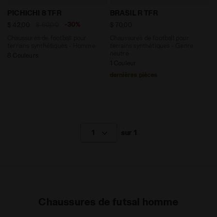
Chaussures de football pour terrains synthétiques -
Chaussures de football pou
PICHICHI 8 TFR
BRASIL R TFR
-30%
$ 42,00
$ 60,00
$ 70,00
Chaussures de football pour
Chaussures de football pour
terrains synthétiques - Homme
terrains synthétiques - Genre
neutre
8 Couleurs
1 Couleur
dernières pièces
1
sur 1
Chaussures de futsal homme