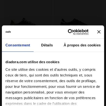
Consentement
Détails
À propos des cookies
Chaussures de football pour terrains synthétiques 
Chaussures de football pou
PICHICHI 8 TFR
BRASIL ICON R TFR
-30%
-30%
$ 42,00
$ 60,00
$ 49,00
$ 70,00
Chaussures de football pour
Chaussures de football pour
diadora.com utilise des cookies
terrains synthétiques - Homme
terrains synthétiques - Homme
8 Couleurs
2 Couleurs
Ce site utilise des cookies et d’autres outils, y compris
ceux de tiers, qui sont des outils techniques et, sous
réserve de votre consentement, des outils de profilage,
pour leur fonctionnement, pour vous fournir un service de
navigation personnalisé, pour vous envoyer des
messages publicitaires en fonction de vos préférences
exprimées dans le cadre de l’utilisation des