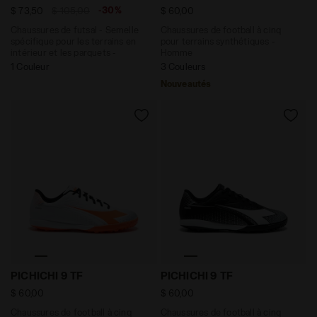
-30%
$ 73,50
$ 105,00
$ 60,00
Chaussures de futsal - Semelle
Chaussures de football à cinq
spécifique pour les terrains en
pour terrains synthétiques -
intérieur et les parquets -
Homme
Homme
1 Couleur
3 Couleurs
Nouveautés
Chaussures de football à cinq pour terrains synthéti
Chaussures de football à c
PICHICHI 9 TF
PICHICHI 9 TF
$ 60,00
$ 60,00
Chaussures de football à cinq
Chaussures de football à cinq