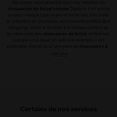
Découvrez sans attendre tous nos modèles de
chaussures de futsal homme
Diadora. Il en existe
un pour chaque type de jeu et de terrain. Parcourez
la collection et choisissez votre modèle préféré. Bon
shopping ! Dans le football à 5, chaque surface de
jeu nécessite des
chaussures de futsal
différentes.
Lorsque vous jouez en salle par exemple, il est
préférable d'opter pour une paire de
chaussures de
futsal indoor
, comme celles proposées par
+
Voir plus
Diadora, conçues dans un caoutchouc
spécialement étudié et qui améliorent l'adhérence
au sol et garantissent légèreté et résistance. Si à
l'inverse vous jouez en extérieur, vous pouvez
choisir une paire de crampons anti-usure, la
meilleure option pour les
terrains durs et en gazon
synthétique
. Cherchez sur notre site les
chaussures de football qui vous conviennent le
Certains de nos services
mieux. Grâce au design ergonomique et à la qualité
supérieure de nos matériaux, vous bénéficierez d'un