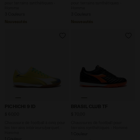
pour terrains synthétiques -
pour terrains synthétiques -
Homme
Homme
3 Couleurs
3 Couleurs
Nouveautés
Nouveautés
Chaussure de football à cinq pour les terrains intéri
Chaussures de football pou
PICHICHI 9 ID
BRASIL CLUB TF
$ 60,00
$ 70,00
Chaussure de football à cinq pour
Chaussures de football pour
les terrains intérieurs/parquet -
terrains synthétiques - Homme
Homme
1 Couleur
1 Couleur