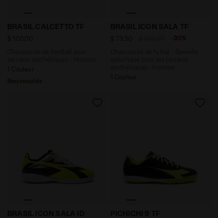
Chaussures de football pour terrains synthétiques -
Chaussures de futsal - Sem
BRASIL CALCETTO TF
BRASIL ICON SALA TF
-30%
$ 105,00
$ 73,50
$ 105,00
Chaussures de football pour
Chaussures de futsal - Semelle
terrains synthétiques - Homme
spécifique pour les terrains
synthétiques - Homme
1 Couleur
1 Couleur
Nouveautés
Chaussures de futsal - Semelle spécifique pour les te
Chaussures de football à ci
BRASIL ICON SALA ID
PICHICHI 9 TF